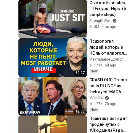
Give me 5 minutes. 
I'll Fix your Hips. (5 
simple steps)
Strength Side
3M
4mo ago
5:30
Психология 
людей, которые 
НЕ пьют алкоголь 
(согласно 
Ментальное Долголетие and 2 more
нейронауке) | 
179K
6d ago
Татьяна 
New
30:27
Черниговская
CRASH OUT: Trump 
polls PLUNGE as 
'betrayed' MAGA 
voters bolt, Tucker 
MS NOW
Carlson turns & WH 
127K
7h ago
feuds erupt
New
12:33
Практика йоги для 
продвинутых с 
#ЛюдмилаРадост