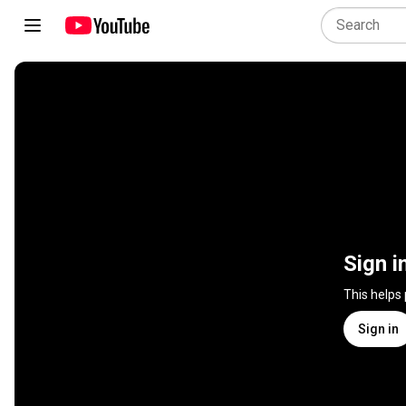
Sign i
This helps
Sign in