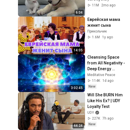
Meetings!
11M
2mo ago
6:04
Еврейская мама 
женит сына
Прикольчик
1.6M
1y ago
14:05
Cleansing Space 
from All Negativity - 
Deep Energy 
Clearing and 
Meditative Peace
Protection - 417Hz
114K
1d ago
New
3:02:45
Will She BURN Him 
Like His Ex? | UDY 
Loyalty Test
UDY
227K
7h ago
New
44:24