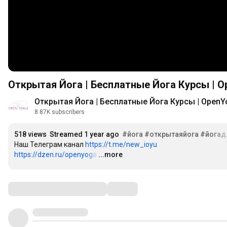
Открытая Йога | Бесплатные Йога Курсы | O
Открытая Йога | Бесплатные Йога Курсы | OpenY
8.87K subscribers
518 views
Streamed 1 year ago
#йога
#открытаяйога
#йогад
Наш Телеграм канал 
https://t.me/new_ioyu
https://dzen.ru/openyoga
…
...more
Comments