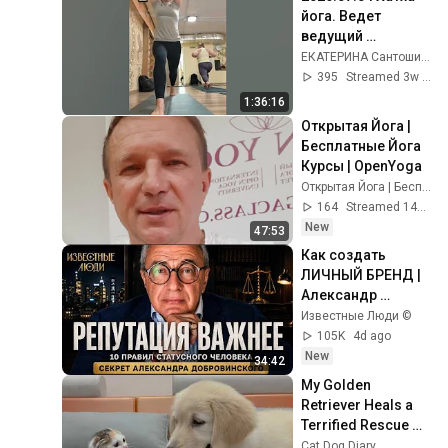
йога. Ведет 
ведущий 
преподаватель  
ЕКАТЕРИНА Сантоши ШАКТИ 23 Открытая йога
МОЙУ Мила 
395
Streamed 3w ago
Касумова.
1:36:16
Открытая Йога | 
Бесплатные Йога 
Курсы | OpenYoga
Открытая Йога | Бесплатные Йога Курсы | OpenYoga
164
Streamed 14h ago
New
47:53
Как создать 
ЛИЧНЫЙ БРЕНД | 
Александр 
Добровинский
Известные Люди ©
105K
4d ago
New
34:42
My Golden 
Retriever Heals a 
Terrified Rescue 
Kitten in Just 3 
Cat Dog Diary