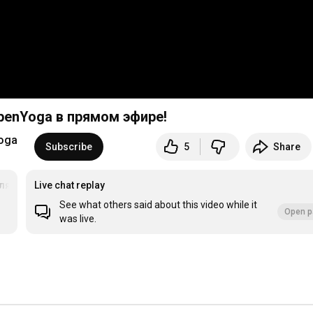
penYoga в прямом эфире!
oga
Subscribe
5
Share
лявсех
Live chat replay
See what others said about this video while it
Open p
was live.