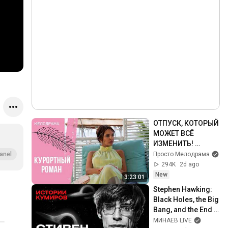
ОТПУСК, КОТОРЫЙ 
МОЖЕТ ВСЁ 
ИЗМЕНИТЬ! 
Курортный роман. 
Просто Мелодрама
anel
Все серии
294K
2d ago
New
3:23:01
Stephen Hawking: 
Black Holes, the Big 
Bang, and the End 
of the Universe / 
МИНАЕВ LIVE