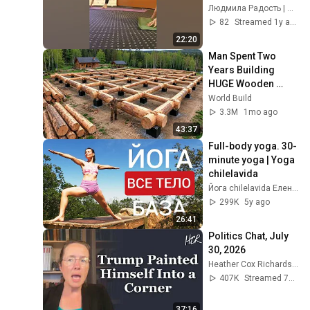
ь #открытаяйога 
Людмила Радость | Новороссийск
ОткрытаяЙога
82
Streamed 1y ago
22:20
Man Spent Two 
Years Building 
HUGE Wooden 
House for his 
World Build
Family | Start to 
3.3M
1mo ago
Finish by 
43:37
@bjornbrenton
Full-body yoga. 30-
minute yoga | Yoga 
chilelavida
Йога chilelavida Елена Малова
299K
5y ago
26:41
Politics Chat, July 
30, 2026
Heather Cox Richardson
407K
Streamed 7d ago
37:16