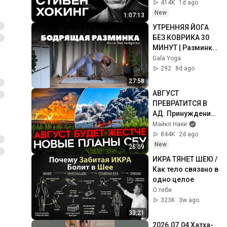
Idol Stories / 
414K
1d ago
MINAEV
New
1:07:13
УТРЕННЯЯ ЙОГА 
БЕЗ КОВРИКА 30 
МИНУТ | Разминка 
всего тела на 
Gala Yoga
КАЖДЫЙ ДЕНЬ
292
8d ago
27:58
АВГУСТ 
ПРЕВРАТИТСЯ В 
АД. Принуждение 
к миру только 
Майкл Наки
начинается
844K
2d ago
New
26:09
ИКРА ТЯНЕТ ШЕЮ / 
Как тело связано в 
одно целое
О тебе
323K
3w ago
33:21
2026.07.04 Хатха-