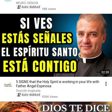
NEURO CIENCIA
Auto-dubbed
98K views
32:20
5 SIGNS that the Holy Spirit is working in your life with
Father Angel Espinosa
Oración Inspirada
Auto-dubbed
836K views