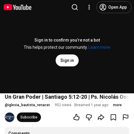
Open App
Sign in to confirm you’re not a bot
This helps protect our community.
Learn more
Sign in
Un Gran Poder | Santiago 5:12-20 | Ps. Nicolás Osori
@
iglesia_bautista_renacer
952 views
Streamed 1 year ago
more
Subscribe
Comments