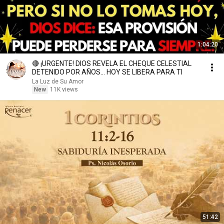
1:04:20
🔴 ¡URGENTE! DIOS REVELA EL CHEQUE CELESTIAL
DETENIDO POR AÑOS… HOY SE LIBERA PARA TI
La Luz de Su Amor
New
11K views
51:42