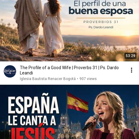
53:29
The Profile of a Good Wife | Proverbs 31 | Ps. Dardo
Leandi
Iglesia Bautista Renacer Bogotá
•
907 views