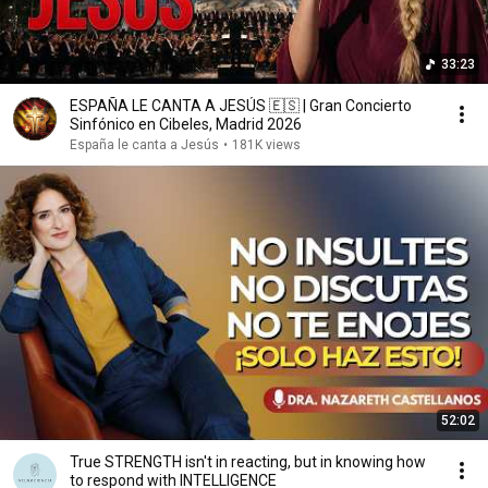
33:23
ESPAÑA LE CANTA A JESÚS 🇪🇸 | Gran Concierto
Sinfónico en Cibeles, Madrid 2026
España le canta a Jesús
•
181K views
52:02
True STRENGTH isn't in reacting, but in knowing how
to respond with INTELLIGENCE