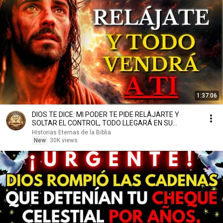
1:37:06
DIOS TE DICE: MI PODER TE PIDE RELÁJARTE Y
SOLTAR EL CONTROL, TODO LLEGARÁ EN SU
MOMENTO PERFECTO
Historias Eternas de la Biblia
New
30K views