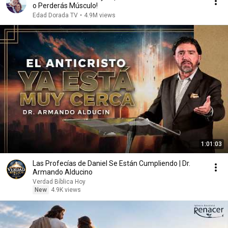
o Perderás Músculo!
Edad Dorada TV
•
4.9M views
1:01:03
Las Profecías de Daniel Se Están Cumpliendo | Dr.
Armando Alducino
Verdad Bíblica Hoy
New
4.9K views