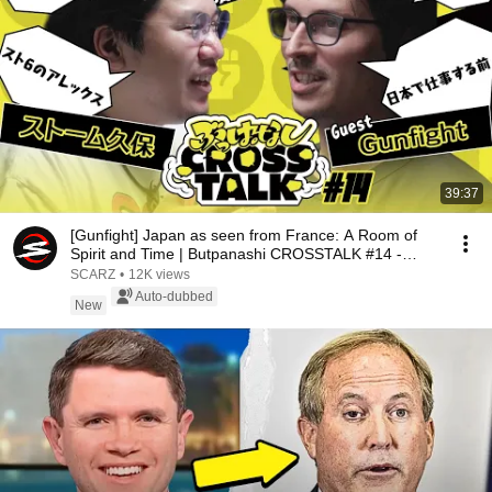
39:37
[Gunfight] Japan as seen from France: A Room of
Spirit and Time | Butpanashi CROSSTALK #14 -
Supp...
SCARZ
•
12K views
Auto-dubbed
New