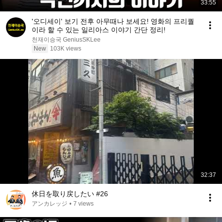
33:55
'오디세이' 보기 전후 아무때나 보세요! 영화의 프리퀄
이라 할 수 있는 일리아스 이야기 간단 정리!
천재이승국 GeniusSKLee
New
103K views
32:37
休日を取り戻したい #26
アンカレッジ
•
7 views