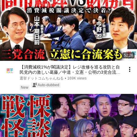
52:26
【消費減税1%が閣議決定】レジ改修を巡る攻防と自
民党内の激しい葛藤／中道・立憲・公明の3党合流構
想に浮上した「第4の選択肢」とは？【今野忍×山本
選挙ドットコムちゃんねる
•
169K views
期日前】｜選挙ドットコム
Auto-dubbed
New