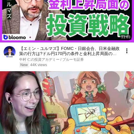
31:03
【エミン・ユルマズ】FOMC・日銀会合、日米金融政
策の行方は?ドル円170円の条件と金利上昇局面の投
資戦略
中村 仁の投資アカデミー / ブルーモ証券
New
44K views