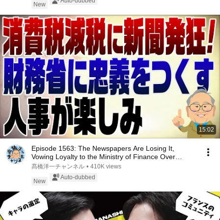
Auto-dubbed
New
15:02
Episode 1563: The Newspapers Are Losing It,
Vowing Loyalty to the Ministry of Finance Over
Consum...
髙橋洋一チャンネル
•
410K views
Auto-dubbed
New