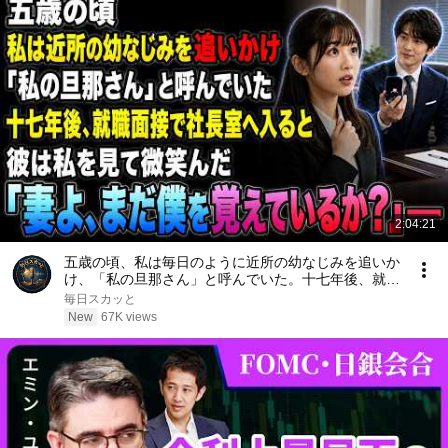
2:04:21
五歳の頃、私は毎日のように近所の幼なじみを追いか
け、「私の旦那さん」と呼んでいた。十七年後、就職
面接で社長室へ入ると、彼は私を見て微笑んだ。「妻
毎日スカッと
よ、まだ僕を覚えているか？」――
New
67K views