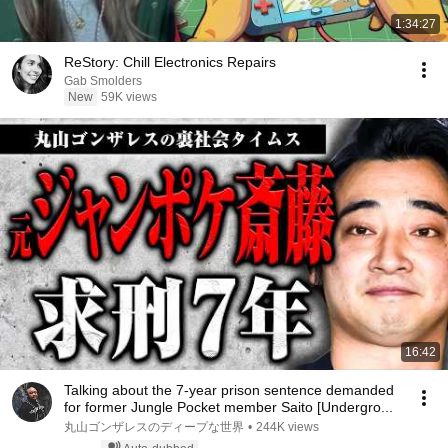
1:34:27
ReStory: Chill Electronics Repairs
Gab Smolders
New
59K views
16:42
Talking about the 7-year prison sentence demanded
for former Jungle Pocket member Saito [Undergro...
丸山ゴンザレスのディープな世界
•
244K views