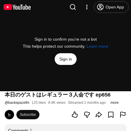
Open App
Sign in to confirm you’re not a bot
This helps protect our community.
Learn more
Sign in
本日のゲストはレギュラー３人会です ep656
@
backspacefm
125 likes
8.9K views
Streamed 2 months ago
more
Subscribe
Comments
2