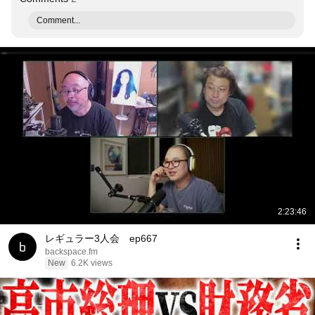
Comment...
2:23:46
レギュラー3人会 ep667
backspace.fm
New
6.2K views