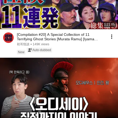
1:21:05
[Compilation #20] A Special Collection of 11
Terrifying Ghost Stories [Murata Ramu] [Iyama
Ryokic...
初耳怪談
•
149K views
Auto-dubbed
New