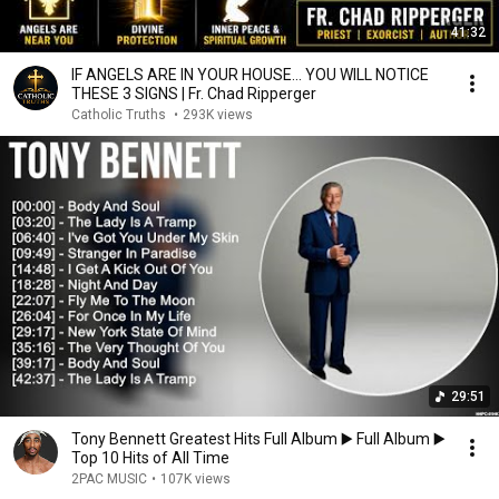
41:32
IF ANGELS ARE IN YOUR HOUSE… YOU WILL NOTICE
THESE 3 SIGNS | Fr. Chad Ripperger
Catholic Truths
•
293K views
29:51
Tony Bennett Greatest Hits Full Album ▶️ Full Album ▶️
Top 10 Hits of All Time
2PAC MUSIC
•
107K views