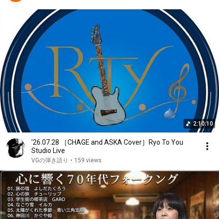
2:10:10
'26.07.28 ［CHAGE and ASKA Cover］Ryo To You
Studio Live
VGの弾き語り
•
159 views