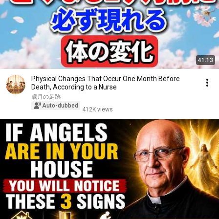
41:13
Physical Changes That Occur One Month Before
Death, According to a Nurse
歳月の足跡
Auto-dubbed
412K views