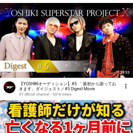
38:53
【YOSHIKIオーディション】#5 「 最初から謝ってお
きます」ダイジェスト／#5 Digest Movie
XY official channel
•
501K views