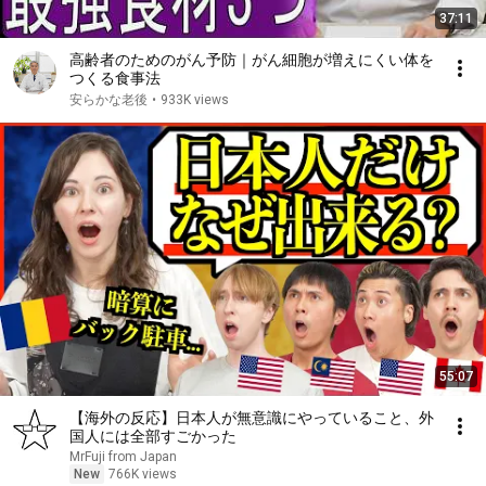
37:11
高齢者のためのがん予防｜がん細胞が増えにくい体を
つくる食事法
安らかな老後
•
933K views
55:07
【海外の反応】日本人が無意識にやっていること、外
国人には全部すごかった
MrFuji from Japan
New
766K views