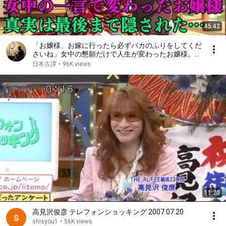
45:42
「お嬢様、お嫁に行ったら必ずバカのふりをしてくだ
さいね」女中の懇願だけで人生が変わったお嬢様。そ
して女中が最後まで隠した真実…|昔話|説話|野談|時代
日本古譚
•
96K views
劇|民話
11:20
高見沢俊彦 テレフォンショッキング 2007.07.20
shisyou1
•
56K views