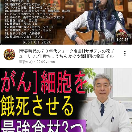
1:00:46
[青春時代の７０年代フォーク名曲] [サボテンの花 チ
ューリップ] [赤ちょうちん かぐや姫] [雨の物語 イル
カ] [落陽 よしだたくろう] [精霊流し グレープ] [ささや
演歌の心
•
224K views
かなこの人生 風]他