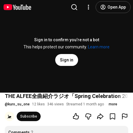
Open App
Sign in to confirm you’re not a bot
This helps protect our community.
Learn more
Sign in
THE ALFEE全曲紹介ラジオ「Spring Celebration
@
kuro_su_one
12 likes
346 views
Streamed 1 month ago
more
Subscribe
Comments
2