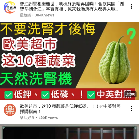
曾江謝賢相繼離世，胡楓終於唔再隱瞞！含淚揭開「謝
賢掌摑曾江」事實真相，原來我哋所有人都畀人呃
咗⋯⋯謝霆鋒早知實情！【星娛樂】#胡楓 #謝賢 #曾
星娛樂
•
304K views
江 #綜藝 #事實 #真相 #兄弟 #謝霆鋒
34:00
歐美超市，这10 種蔬菜是低鉀低磷、！！✅中英對照
採購指南！
樂活好食
•
265K views