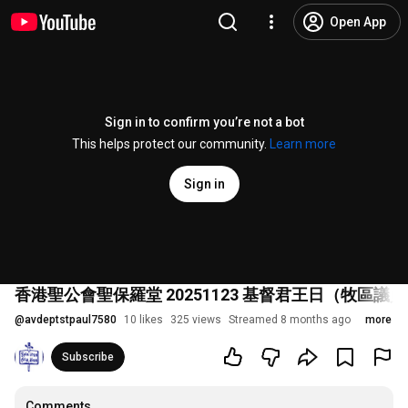
Open App
Sign in to confirm you’re not a bot
This helps protect our community.
Learn more
Sign in
香港聖公會聖保羅堂 20251123 基督君王日（牧區議員選
@
avdeptstpaul7580
10 likes
325 views
Streamed 8 months ago
more
Subscribe
Comments