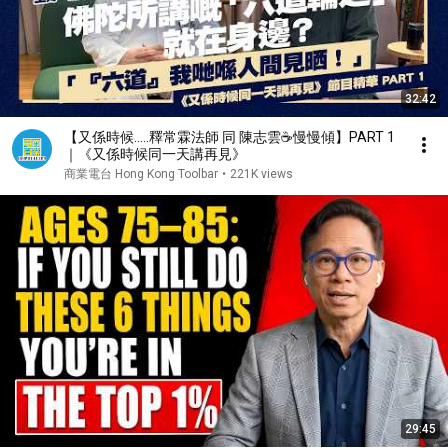
32:42
【又係時候.....釋常霖法師 同 陳志雲☕慢慢傾】PART 1
｜《又係時候同一天講再見》
商業電台 Hong Kong Toolbar
•
221K views
29:45