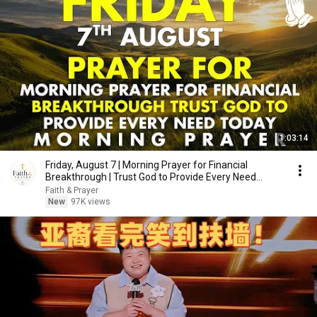
1:03:14
Friday, August 7 | Morning Prayer for Financial
Breakthrough | Trust God to Provide Every Need
Today
Faith & Prayer
New
97K views