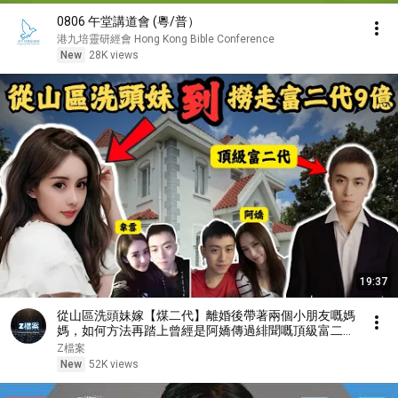
0806 午堂講道會 (粵/普）
港九培靈研經會 Hong Kong Bible Conference
New
28K views
19:37
從山區洗頭妹嫁【煤二代】離婚後帶著兩個小朋友嘅媽
媽，如何方法再踏上曾經是阿嬌傳過緋聞嘅頂級富二代
男人？撈走他9億？她是如何逆天改命？#Z檔案
Z檔案
New
52K views