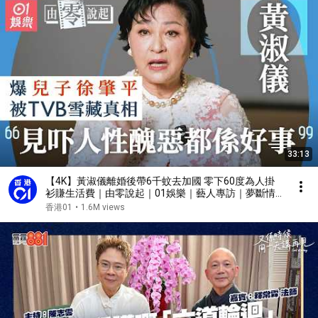
33:13
【4K】黃淑儀離婚後帶6千蚊去加國 零下60度為人掛
衫賺生活費｜由零說起｜01娛樂｜藝人專訪｜夢斷情
天｜倚天屠龍記｜第三類型房客｜蕭十一郎｜
香港01
•
1.6M views