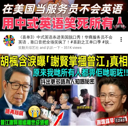
1:30:08
《喜单3》中式英语杀进美国脱口秀！华裔服务员不会
英语，靠口音把全场笑疯了！#喜剧之王单口季 #脱口
秀 #搞笑 #喜剧 #funny #综艺
笑翻天综艺社 and 叭叭一下
•
351K views
12:45