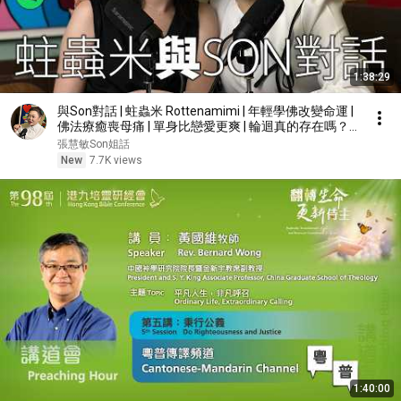
1:38:29
與Son對話 | 蛀蟲米 Rottenamimi | 年輕學佛改變命運 |
佛法療癒喪母痛 | 單身比戀愛更爽 | 輪迴真的存在嗎？|
張慧敏 | 職場慧眼 | 中文字幕 (AI自動)
張慧敏Son姐話
New
7.7K views
1:40:00