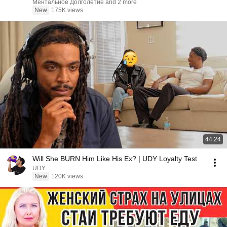
Ментальное Долголетие and 2 more
New
175K views
44:24
Will She BURN Him Like His Ex? | UDY Loyalty Test
UDY
New
120K views