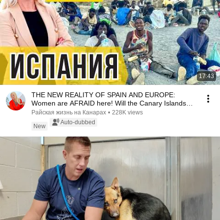
17:43
THE NEW REALITY OF SPAIN AND EUROPE:
Women are AFRAID here! Will the Canary Islands
repeat this n...
Райская жизнь на Канарах
•
228K views
Auto-dubbed
New