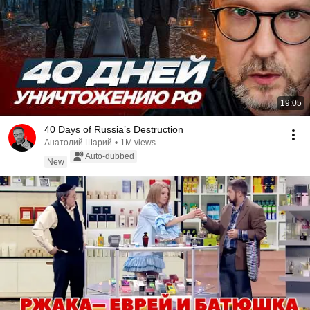
19:05
40 Days of Russia’s Destruction
Анатолий Шарий
•
1M views
Auto-dubbed
New