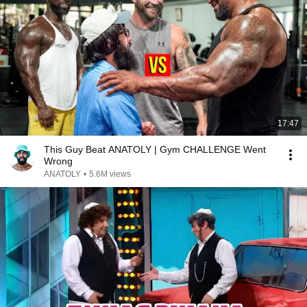
17:47
This Guy Beat ANATOLY | Gym CHALLENGE Went
Wrong
ANATOLY
•
5.6M views