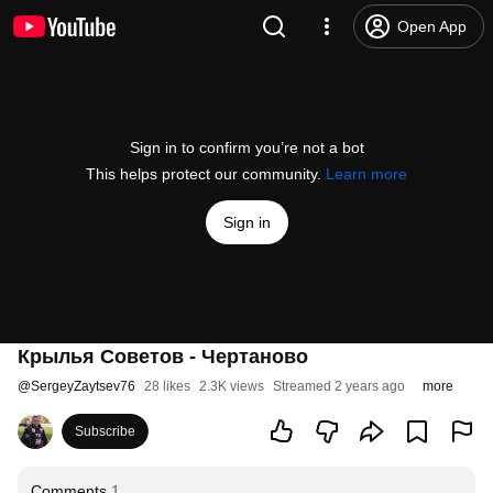
Open App
Sign in to confirm you’re not a bot
This helps protect our community.
Learn more
Sign in
Крылья Советов - Чертаново
@
SergeyZaytsev76
28 likes
2.3K views
Streamed 2 years ago
more
Subscribe
Comments
1