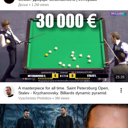
Досье
•
1.2M views
25:26
A masterpiece for all time. Saint Petersburg Open,
Stalev - Kryzhanovsky. Billiards dynamic pyramid.
Vyacheslav Plotnikov
•
3M views