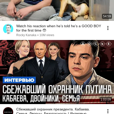
54:59
Watch his reaction when he’s told he’s a GOOD BOY
for the first time 🥹
Rocky Kanaka
•
10M views
1:03:09
Сбежавший охранник президента. Кабаева.
Семья. Дворцы. Безопасность | Интервью