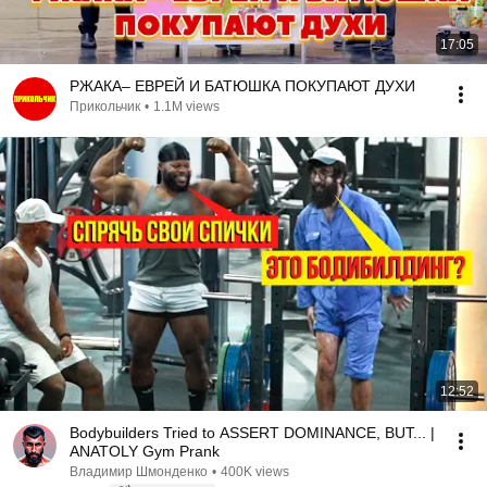
17:05
РЖАКА– ЕВРЕЙ И БАТЮШКА ПОКУПАЮТ ДУХИ
Прикольчик
•
1.1M views
12:52
Bodybuilders Tried to ASSERT DOMINANCE, BUT... |
ANATOLY Gym Prank
Владимир Шмонденко
•
400K views