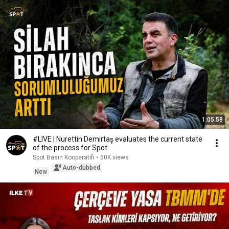
1:05:58
#LIVE | Nurettin Demirtaş evaluates the current state
of the process for Spot
Spot Basın Kooperatifi
•
50K views
Auto-dubbed
New