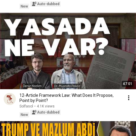
Auto-dubbed
New
47:01
12-Article Framework Law: What Does It Propose,
Point by Point?
Solfasol
•
4.1K views
Auto-dubbed
New