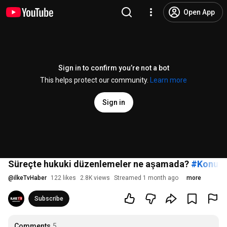
Open App
Sign in to confirm you’re not a bot
This helps protect our community.
Learn more
Sign in
Süreçte hukuki düzenlemeler ne aşamada?
#Konuş
@
ilkeTvHaber
122 likes
2.8K views
Streamed 1 month ago
more
Subscribe
Comments
5