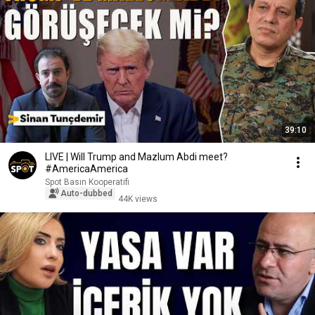
39:10
LIVE | Will Trump and Mazlum Abdi meet?
#AmericaAmerica
Spot Basın Kooperatifi
Auto-dubbed
44K views