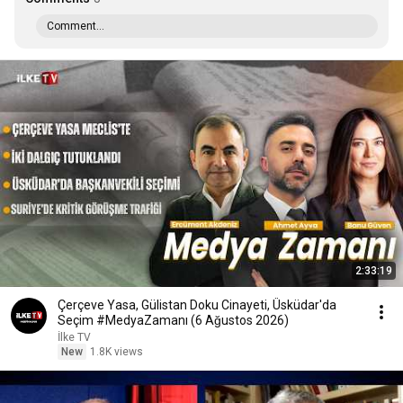
Comment...
2:33:19
Çerçeve Yasa, Gülistan Doku Cinayeti, Üsküdar'da
Seçim #MedyaZamanı (6 Ağustos 2026)
İlke TV
New
1.8K views