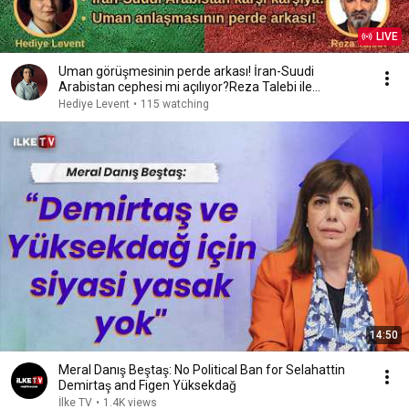
LIVE
Uman görüşmesinin perde arkası! İran-Suudi
Arabistan cephesi mi açılıyor?Reza Talebi ile
konuşuyoruz
Hediye Levent
•
115 watching
14:50
Meral Danış Beştaş: No Political Ban for Selahattin
Demirtaş and Figen Yüksekdağ
İlke TV
•
1.4K views