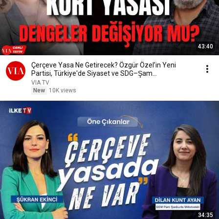
43:40
Çerçeve Yasa Ne Getirecek? Özgür Özel’in Yeni
Partisi, Türkiye'de Siyaset ve SDG–Şam
Entegrasyonu
VIA TV
New
10K views
34:35