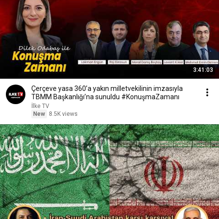
3:41:03
Çerçeve yasa 360’a yakın milletvekilinin imzasıyla
TBMM Başkanlığı’na sunuldu #KonuşmaZamanı
İlke TV
New
8.5K views