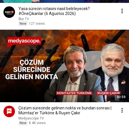
Yasa sürecin rotasını nasıl belirleyecek?
#ÖneÇıkanlar (6 Ağustos 2026)
İlke TV
New
127 views
30:59
Çözüm sürecinde gelinen nokta ve bundan sonrası |
Mümtaz'er Türköne & Ruşen Çakır
Medyascope TV
New
8.4K views