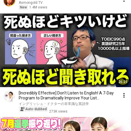
Asmongold TV
New
1.4M views
26:21
[Incredibly Effective] Don't Listen to English! A 7-Day
Program to Dramatically Improve Your List...
イングリッシュ・ドクターの非常識な英語学
Auto-dubbed
273K views