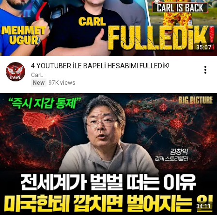
35:07
4 YOUTUBER İLE BAPELİ HESABIMI FULLEDİK!
CarL
New
97K views
34:11