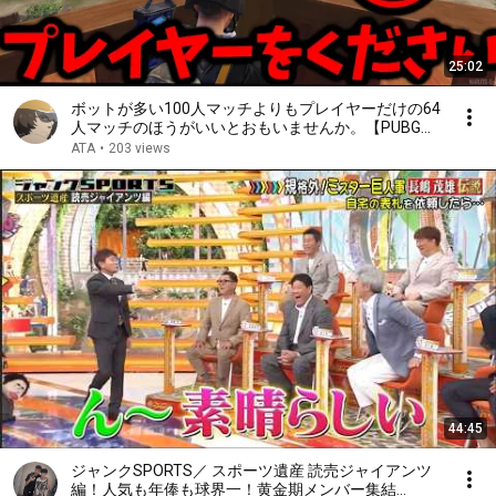
25:02
ボットが多い100人マッチよりもプレイヤーだけの64
人マッチのほうがいいとおもいませんか。【PUBGモ
バイル】
ATA
•
203 views
44:45
ジャンクSPORTS／ スポーツ遺産 読売ジャイアンツ
編！人気も年俸も球界一！黄金期メンバー集結