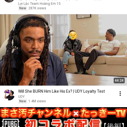
🅵🆄🅻🅻🆂🅷🅾🆆
Lợi Lắc Team Hoàng Em 15
New
287K views
44:24
Will She BURN Him Like His Ex? | UDY Loyalty Test
UDY
New
1.4M views