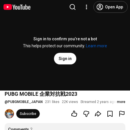
Open App
Sign in to confirm you’re not a bot
This helps protect our community.
Learn more
Sign in
PUBG MOBILE 企業対抗戦2023
@
PUBGMOBILE_JAPAN
231 likes
22K views
Streamed 2 years ago
more
Subscribe
Comments
2