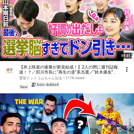
59:41
【井上咲楽の後輩が新党結成！】2人の間に週刊誌報
道！？／田川市長に“再生の道”系当選／“鈴木康友”氏
が事務所侵入で辞職願【井上咲楽×山本期日前】｜選
選挙ドットコムちゃんねる
•
117K views
挙ドットコムちゃんねる
Auto-dubbed
New