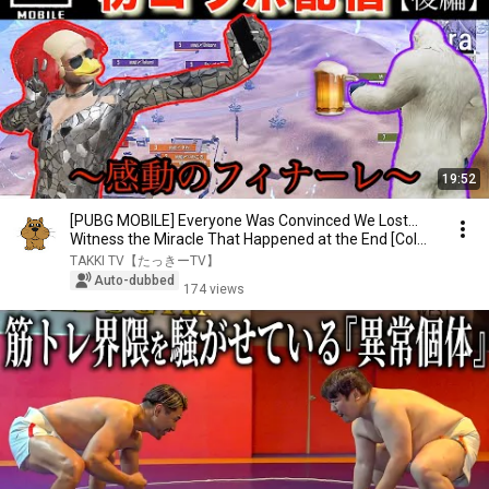
19:52
[PUBG MOBILE] Everyone Was Convinced We Lost...
Witness the Miracle That Happened at the End [Col...
TAKKI TV【たっきーTV】
Auto-dubbed
174 views