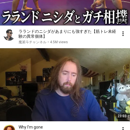
23:43
ラランドのニシダがあまりにも強すぎた【筋トレ未経
験の異常個体】
魔裟斗チャンネル
•
4.5M views
23:03
Why I’m gone