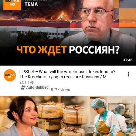
37:46
LIPSITS – What will the warehouse strikes lead to?
The Kremlin is trying to reassure Russians / M...
ВОТ ТАК
Auto-dubbed
517K views