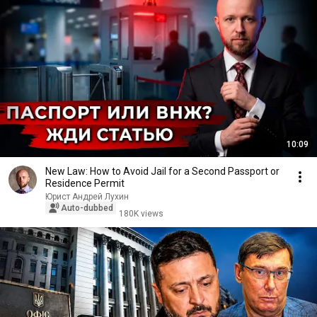
10:09
New Law: How to Avoid Jail for a Second Passport or
Residence Permit
Юрист Андрей Лухин
Auto-dubbed
180K views