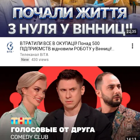
22:35
ВТРАТИЛИ ВСЕ В ОКУПАЦІЇ! Понад 500
ПІДПРИЄМСТВ відновили РОБОТУ у Вінниці!
Легендарний торт «ХЕРСОН»
Телеканал ВІТА
New
430 views
14:13