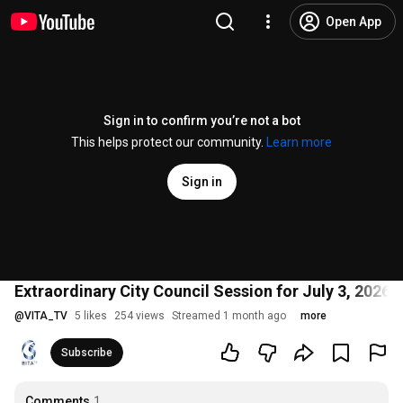
Open App
Sign in to confirm you’re not a bot
This helps protect our community.
Learn more
Sign in
Extraordinary City Council Session for July 3, 2026
@
VITA_TV
5 likes
254 views
Streamed 1 month ago
more
Subscribe
Comments
1