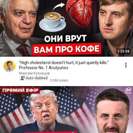
1:20:58
"High cholesterol doesn't hurt, it just quietly kills."
Professor No. 1 Arutyunov
Максим Кузнецов
Auto-dubbed
3.6M views