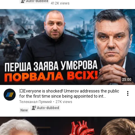
Auto-dubbed
412K views
25:00
💥Everyone is shocked! Umerov addresses the public
for the first time since being appointed to int...
Телеканал Прямий
•
27K views
Auto-dubbed
New