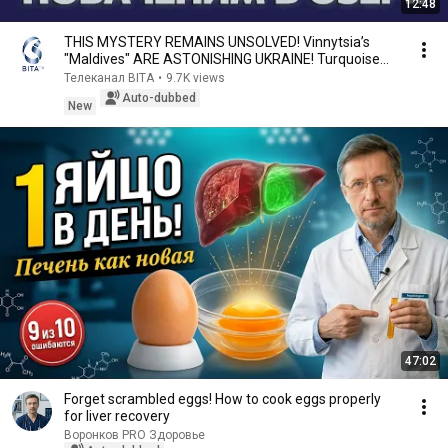
12:48
THIS MYSTERY REMAINS UNSOLVED! Vinnytsia’s
"Maldives" ARE ASTONISHING UKRAINE! Turquoise
lake GRO...
Телеканал ВІТА
•
9.7K views
Auto-dubbed
New
47:02
Forget scrambled eggs! How to cook eggs properly
for liver recovery
Воронков PRO Здоровье