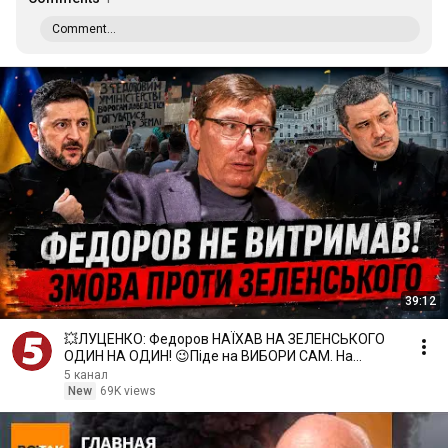
Comment...
39:12
💥ЛУЦЕНКО: Федоров НАЇХАВ НА ЗЕЛЕНСЬКОГО
ОДИН НА ОДИН! 😉Піде на ВИБОРИ САМ. На
протестах ЗІРВАЛИ КУШ
5 канал
New
69K views