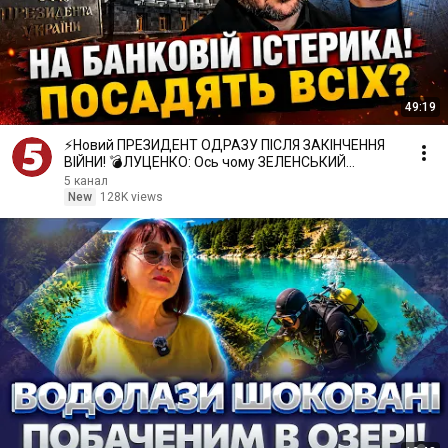
49:19
⚡️Новий ПРЕЗИДЕНТ ОДРАЗУ ПІСЛЯ ЗАКІНЧЕННЯ
ВІЙНИ! 💣ЛУЦЕНКО: Ось чому ЗЕЛЕНСЬКИЙ
РОЗІГНАВ ВСІХ
5 канал
New
128K views