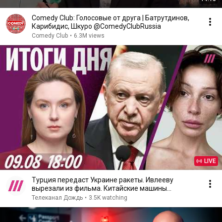
Comedy Club: Голосовые от друга | Батрутдинов,
Карибидис, Шкуро @ComedyClubRussia
Comedy Club
•
6.3M views
LIVE
Турция передаст Украине ракеты. Ивлееву
вырезали из фильма. Китайские машины
ломаются из-за бензина
Телеканал Дождь
•
3.5K watching