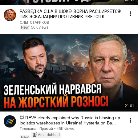
РАЗВЕДКА США В ШОКЕ! ВОЙНА РАСШИРЯЕТСЯ!
ПИК ЭСКАЛАЦИИ! ПРОТИВНИК РВЕТСЯ К
ДОБРОПОЛЬЮ! СТАРИКОВ ЛАНА
ОЛЕГ СТАРИКОВ
New
56K views
21:01
💥 REVA clearly explained why Russia is blowing up
logistics warehouses in Ukraine! Hysteria on Ba...
Телеканал Прямий
•
45K views
Auto-dubbed
New