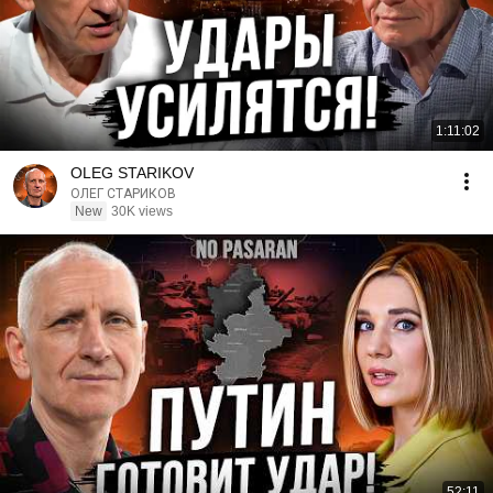
1:11:02
OLEG STARIKOV
ОЛЕГ СТАРИКОВ
New
30K views
52:11