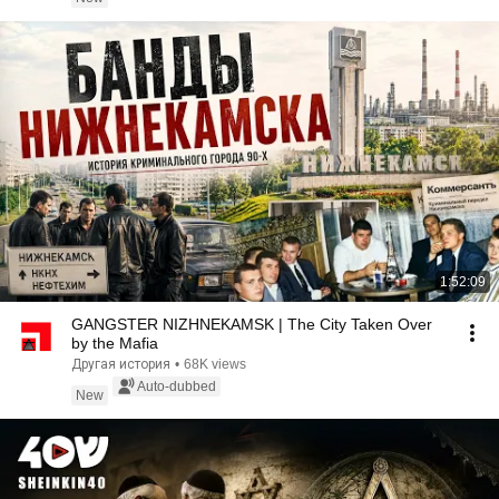
1:52:09
GANGSTER NIZHNEKAMSK | The City Taken Over
by the Mafia
Другая история
•
68K views
Auto-dubbed
New