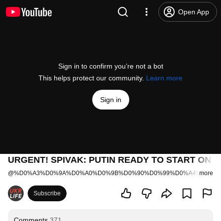
Open App
Sign in to confirm you’re not a bot
This helps protect our community.
Learn more
Sign in
URGENT! SPIVAK: PUTIN READY TO START ON M
@
%D0%A3%D0%9A%D0%A0%D0%9B%D0%90%D0%99%D0%A4%D0%A
more
Subscribe
Comments
371