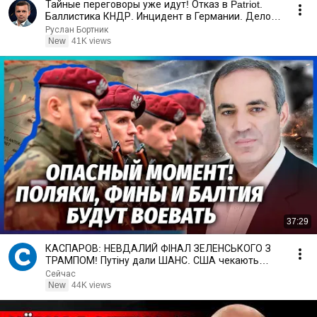
Тайные переговоры уже идут! Отказ в Patriot.
Баллистика КНДР. Инцидент в Германии. Дело
Стефанишиной
Руслан Бортник
New
41K views
37:29
КАСПАРОВ: НЕВДАЛИЙ ФІНАЛ ЗЕЛЕНСЬКОГО З
ТРАМПОМ! Путіну дали ШАНС. США чекають
мить ДОТИСНУТИ УКРАЇНУ
Сейчас
New
44K views