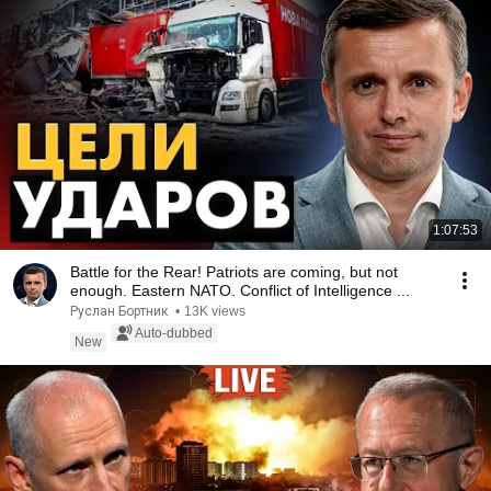
1:07:53
Battle for the Rear! Patriots are coming, but not
enough. Eastern NATO. Conflict of Intelligence ...
Руслан Бортник
•
13K views
Auto-dubbed
New