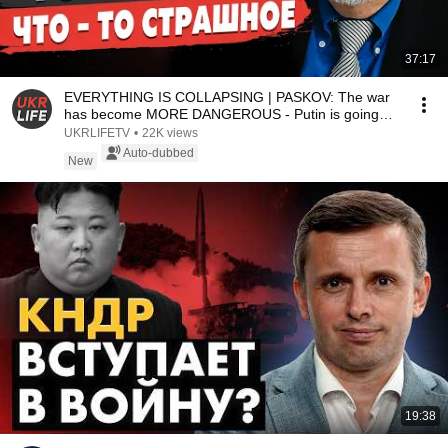
37:17
EVERYTHING IS COLLAPSING | PASKOV: The war
has become MORE DANGEROUS - Putin is going
all-in | US...
UKRLIFETV
•
22K views
Auto-dubbed
New
19:38