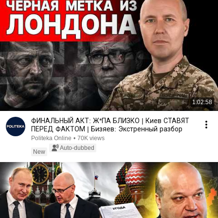
1:02:58
ФИНАЛЬНЫЙ АКТ: Ж*ПА БЛИЗКО | Киев СТАВЯТ
ПЕРЕД ФАКТОМ | Бизяев: Экстренный разбор
Politeka Online
•
70K views
Auto-dubbed
New