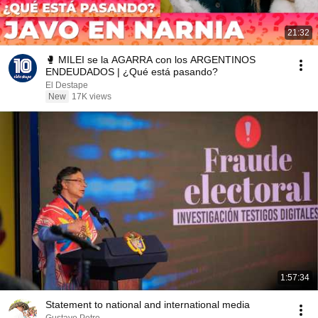
21:32
🥊 MILEI se la AGARRA con los ARGENTINOS
ENDEUDADOS | ¿Qué está pasando?
El Destape
New
17K views
1:57:34
Statement to national and international media