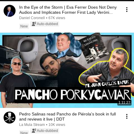
In the Eye of the Storm | Eva Ferrer Does Not Deny
Audios and Implicates Former First Lady Veróni...
Daniel Coronell
•
67K views
Auto-dubbed
New
1:11:27
Pedro Salinas read Pancho de Piérola's book in full
and reviews it live | DDT
La Mula Stream
•
10K views
Auto-dubbed
New