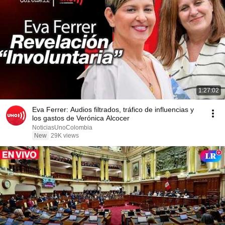
1:27:02
Eva Ferrer: Audios filtrados, tráfico de influencias y
los gastos de Verónica Alcocer
NoticiasUnoColombia
New
29K views