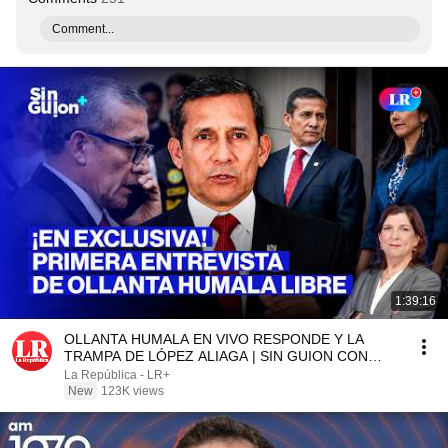
Comment...
1:39:16
OLLANTA HUMALA EN VIVO RESPONDE Y LA
TRAMPA DE LÓPEZ ALIAGA | SIN GUION CON
ROSA MARÍA PALACIOS
La República - LR+
New
123K views