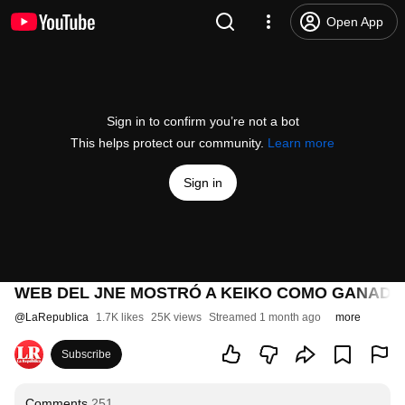
Open App
Sign in to confirm you’re not a bot
This helps protect our community.
Learn more
Sign in
WEB DEL JNE MOSTRÓ A KEIKO COMO GANADOR
@
LaRepublica
1.7K likes
25K views
Streamed 1 month ago
more
Subscribe
Comments
251