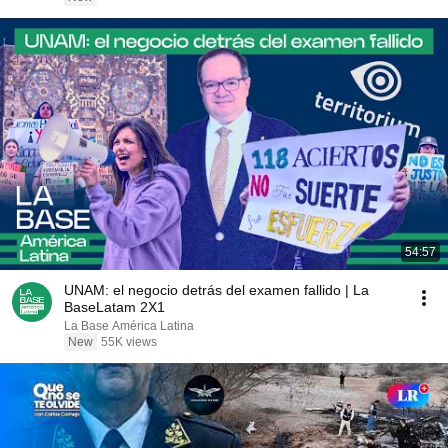
54:57
UNAM: el negocio detrás del examen fallido | La
BaseLatam 2X1
La Base América Latina
New
55K views