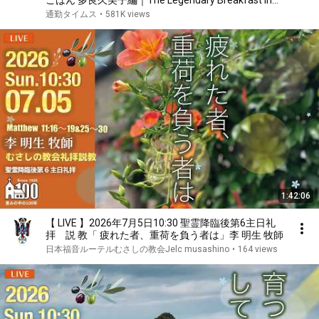
ごはん 多良久美子編｜The Legendary Breakfast in
Japan Handmade Morning at 83
通勤タイムス
•
581K views
1:42:06
【 LIVE 】2026年7月5日10:30 聖霊降臨後第6主日礼
拝 説 教「 疲れた者、重荷を負う者は」李 明生 牧師
日本福音ルーテルむさしの教会Jelc musashino
•
164 views