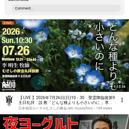
Comment...
1:13:36
【 LIVE 】2026年7月26日(日)10：30 聖霊降臨後第9
主日礼拝 説 教「どんな種よりも小さいのに 」李 明
生 牧師
日本福音ルーテルむさしの教会Jelc musashino
•
109 views