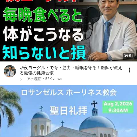
39:51
🌙夜ヨーグルトで骨・筋力・睡眠を守る！医師が教え
る最強の健康習慣
シニアの秘密
•
58K views