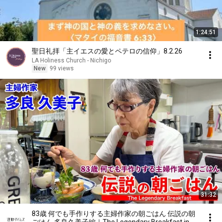
1:24:51
聖日礼拝「主イエスの愛とペテロの信仰」8.2.26
LA Holiness Church - Nichigo
New
99 views
31:32
83歳 何でも手作りする主婦作家の朝ごはん 伝説の朝