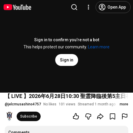
Open App
Sign in to confirm you’re not a bot
This helps protect our community.
Learn more
Sign in
【 LIVE 】2026年6月28日10:30 聖霊降臨後第
@
jelcmusashino4757
No likes
101 views
Streamed 1 month ago
more
Subscribe
Comments