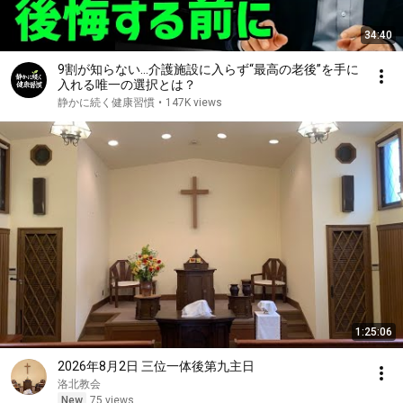
34:40
9割が知らない…介護施設に入らず“最高の老後”を手に
入れる唯一の選択とは？
静かに続く健康習慣
•
147K views
1:25:06
2026年8月2日 三位一体後第九主日
洛北教会
New
75 views