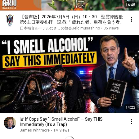
16:45
【音声版】2026年7月5日（日）10：30 聖霊降臨後
第6主日聖餐礼拝 説 教「 疲れた者、重荷を負う者は
」李 明生 牧師
日本福音ルーテルむさしの教会Jelc musashino
•
35 views
14:22
🚨 If Cops Say "I Smell Alcohol" — Say THIS
Immediately (It's a Trap)
James Whitmore
•
1M views