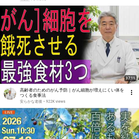
37:11
高齢者のためのがん予防｜がん細胞が増えにくい体を
つくる食事法
安らかな老後
•
922K views