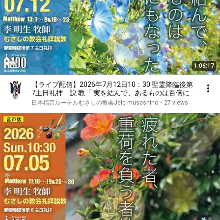
1:06:17
【ライブ配信】2026年7月12日10：30 聖霊降臨後第
7主日礼拝 説 教「 実を結んで、あるものは百倍にも
なった」李 明生 牧師
日本福音ルーテルむさしの教会Jelc musashino
•
27 views