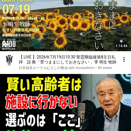
1:14:46
【 LIVE 】2026年7月19日10:30 聖霊降臨後第8主日礼
拝 説 教「育つままにしておきなさい 」李 明生 牧師
日本福音ルーテルむさしの教会Jelc musashino
•
90 views