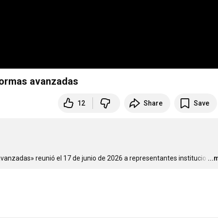
aformas avanzadas
12
Share
Save
vanzadas» reunió el 17 de junio de 2026 a representantes institucio
…
...