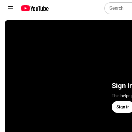
Sign i
This helps
Sign in