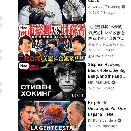
Glass
Advanced Tinkering
65K
18h ago
1:11:13
【消費減税1%が閣
New
議決定】レジ改修を
巡る攻防と自民党内
の激しい葛藤／中
選挙ドットコムちゃんねる
道・立憲・公明の3
267K
1d ago
党合流構想に浮上し
Auto-dubbed
52:26
た「第4の選択肢」
Stephen Hawking: 
New
とは？【今野忍×山
Black Holes, the Big 
本期日前】｜選挙ド
Bang, and the End 
ットコム
of the Universe / 
МИНАЕВ LIVE
Idol Stories / 
636K
2d ago
MINAEV
1:07:13
Ex-jefe de 
Oncología: Por Qué 
España Tiene 
Tantos Casos de 
Dr. Borja Bandera
Cáncer (la 
1.2M
3mo ago