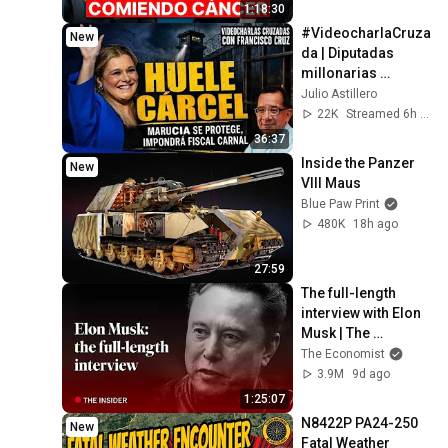
respuesta, en tu 
1:18:30
plato)
#VideocharlaCruza
New
da | Diputadas 
millonarias 
“antiviejitos” y el 
Julio Astillero
cinismo de Morena
22K
Streamed 6h ago
36:37
Inside the Panzer 
New
VIII Maus
Blue Paw Print
480K
18h ago
27:59
The full-length 
interview with Elon 
Musk | The 
Economist
The Economist
3.9M
9d ago
1:25:07
N8422P PA24-250 
New
Fatal Weather 