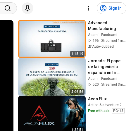
Sign in
Advanced 
Manufacturing
Acami - Fundcami
196
Streamed 1mo ago
Auto-dubbed
1:18:19
Jornada: El papel 
de la ingeniería 
española en la 
Guerra de 
Acami - Fundcami
Independencia de 
520
Streamed 3mo ago
EE. UU.
4:06:56
Aeon Flux
Action & adventure 2005
Free with ads
PG-13
1:32:51