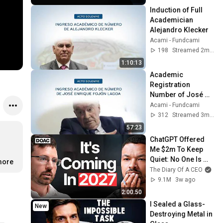
Induction of Full 
Academician 
Alejandro Klecker
Acami - Fundcami
198
Streamed 2mo ago
1:10:13
Academic 
Registration 
Number of José 
Enrique Fojón 
Acami - Fundcami
Lagoa
312
Streamed 3mo ago
57:23
ChatGPT Offered 
Me $2m To Keep 
Quiet: No One Is 
more
Ready For What's 
The Diary Of A CEO
Coming!
9.1M
3w ago
2:00:50
I Sealed a Glass-
New
Destroying Metal in 