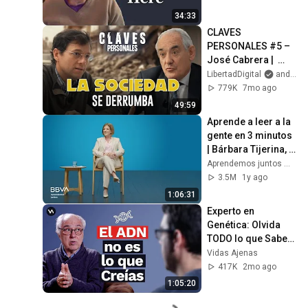
34:33
CLAVES 
PERSONALES #5 – 
José Cabrera |  
“‘Hombres débiles, 
LibertadDigital
and esRadio
valores rotos’: 
779K
7mo ago
Nuestra sociedad 
49:59
colapsa”
Aprende a leer a la 
gente en 3 minutos 
| Bárbara Tijerina, 
experta en 
Aprendemos juntos Mex
comunicación no 
3.5M
1y ago
verbal
1:06:31
Experto en 
Genética: Olvida 
TODO lo que Sabes 
sobre el ADN | Dr. 
Vidas Ajenas
Alfonso Martínez 
417K
2mo ago
Arias
1:05:20