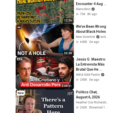
Encounter 4 Aug 
2026
blancolirio
75K
8h ago
12:36
We’ve Been Wrong 
About Black Holes
New Scientist
and Dr. Becky
640K
2w ago
59:38
Jesús G. Maestro: 
La Entrevista Más 
Brutal Que He 
Tenido “Dios No 
Adrià Solà Pastor
and J
Existe, Prefiero Al 
245K
3w ago
Diablo”
2:49:21
Politics Chat, 
New
August 6, 2026
Heather Cox Richardson
242K
Streamed 1d ago