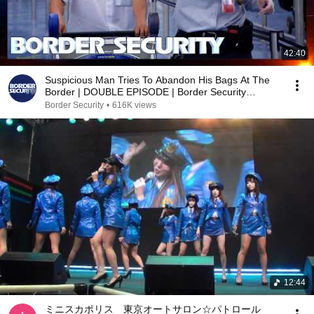
42:40
Suspicious Man Tries To Abandon His Bags At The
Border | DOUBLE EPISODE | Border Security
Australia
Border Security
•
616K views
12:44
ミニスカポリス 東京オートサロン☆パトロール