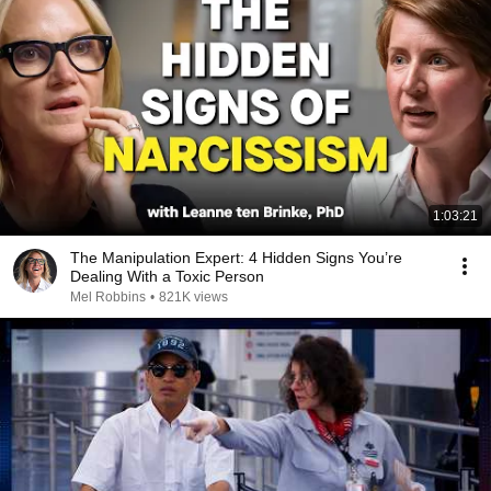
1:03:21
The Manipulation Expert: 4 Hidden Signs You’re
Dealing With a Toxic Person
Mel Robbins
•
821K views