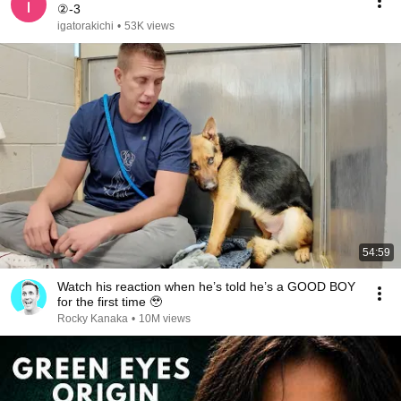
②-3
igatorakichi
•
53K views
54:59
Watch his reaction when he’s told he’s a GOOD BOY
for the first time 🥹
Rocky Kanaka
•
10M views