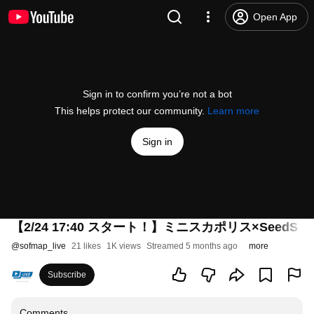
Open App
Sign in to confirm you’re not a bot
This helps protect our community.
Learn more
Sign in
【2/24 17:40 スタート！】ミニスカポリス×Seed
@
sofmap_live
21 likes
1K views
Streamed 5 months ago
more
Subscribe
Comments