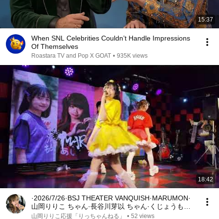
15:37
When SNL Celebrities Couldn’t Handle Impressions
Of Themselves
Roastara TV and Pop X GOAT
•
935K views
18:42
·2026/7/26·BSJ THEATER VANQUISH·MARUMON·
山岡りりこ ちゃん·長谷川芽以 ちゃん·くじょうもも
か ちゃん
山岡りりこ応援「りっちゃんねる」
•
52 views