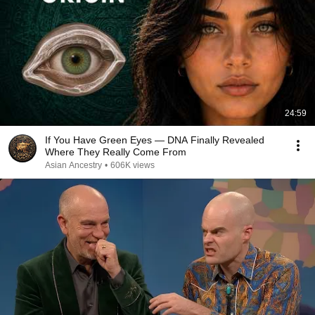
24:59
If You Have Green Eyes — DNA Finally Revealed
Where They Really Come From
Asian Ancestry
•
606K views