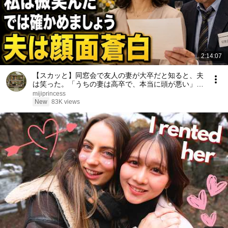
2:14:07
【スカッと】同窓会で友人の妻が大卒だと知ると、夫
は笑った。「うちの妻は高卒で、本当に頭が悪い」私
は微笑んだ。「では、どちらが愚かか確かめましょ
mijiprincess
う」――数分後、夫は顔面蒼白になった……。
New
83K views