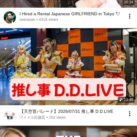
20:34
I Hired a Rental Japanese GIRLFRIEND in Tokyo 💘
seerasan
•
431K views
13:46
【天空音パレード】2026/07/31 推し事 D.D.LIVE
アイドル応援氏
•
102 views