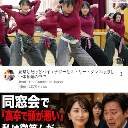
4:38
夏祭りだけどハイエナジーなストリートダンスは涼し
い体育館の中で
Jirori's Hot Carnival in Japan
New
187K views