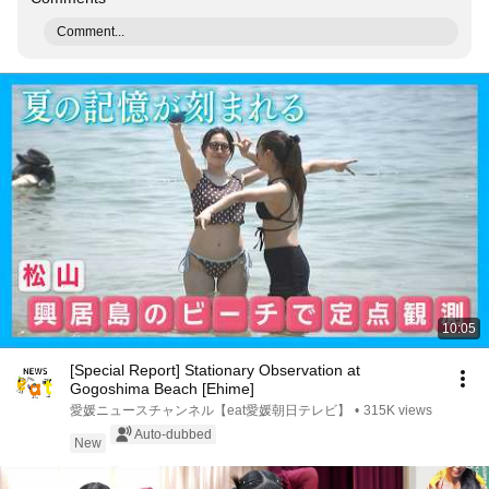
Comment...
10:05
[Special Report] Stationary Observation at
Gogoshima Beach [Ehime]
愛媛ニュースチャンネル【eat愛媛朝日テレビ】
•
315K views
Auto-dubbed
New