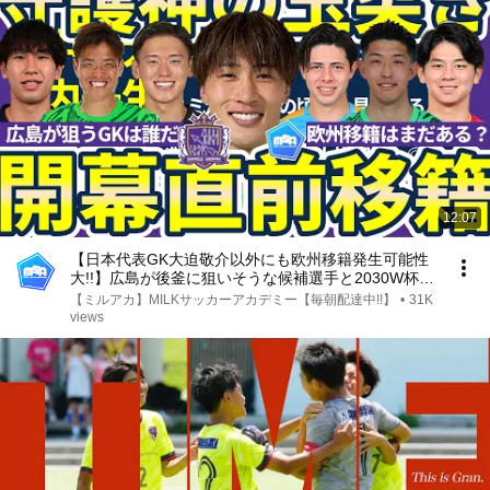
12:07
【日本代表GK大迫敬介以外にも欧州移籍発生可能性
大!!】広島が後釜に狙いそうな候補選手と2030W杯を
目指すには今夏欧州移籍が必要となる理由
【ミルアカ】MILKサッカーアカデミー【毎朝配達中!!】
•
31K
views