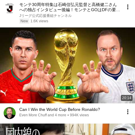
モンテ30周年特集は石崎信弘元監督と高橋健二さん
への独占インタビュー後編！モンテとGOはDFの要・
坂本稀吏也選手！！KICK OFF! YAMAGATA(キックオ
Jリーグ公式応援番組チャンネル
フやまがた)２０２6年7月31日放送回
New
1.6K views
20:14
Can I Win the World Cup Before Ronaldo?
Even More Chuff and 4 more
•
994K views