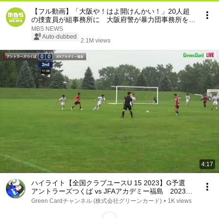
【フル動画】「大阪や！はよ開けんかい！」20人超
の捜査員が組事務所に 大阪府警が暴力団事務所を家
宅捜索 特殊詐欺の被害金めぐり（2026年7月29日）
MBS NEWS
Auto-dubbed
2.1M views
4:17
ハイライト【全国クラブユースU 15 2023】G予選
アントラーズつくば vs JFAアカデミー福島 2023年
度 第38回日本クラブユースU 15サッカー選手権大会
Green Cardチャンネル (株式会社グリーンカード)
•
1K views
（スタメンは特設HP）