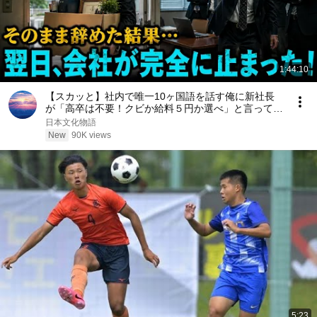
1:44:10
【スカッと】社内で唯一10ヶ国語を話す俺に新社長
が「高卒は不要！クビか給料５円か選べ」と言ってき
た。そのまま辞めた結果
日本文化物語
New
90K views
5:23