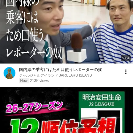
9:04
国内線の乗客にはため口使うレポーターの奴
ジャルジャルアイランド JARUJARU ISLAND
New
213K views