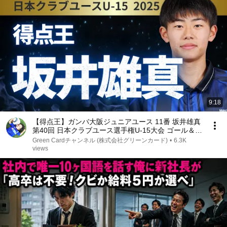
9:18
【得点王】ガンバ大阪ジュニアユース 11番 坂井雄真
第40回 日本クラブユース選手権U-15大会 ゴール＆プ
レー集
Green Cardチャンネル (株式会社グリーンカード)
•
6.3K
views