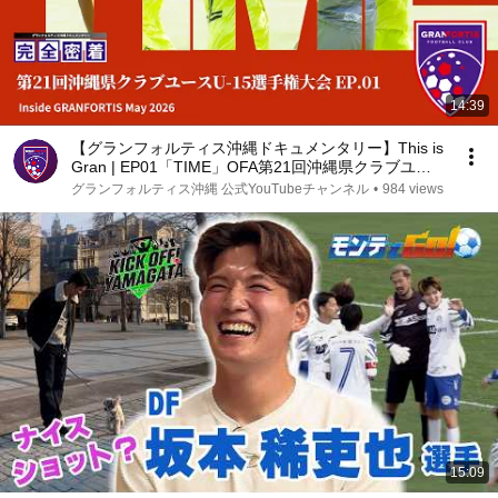
14:39
【グランフォルティス沖縄ドキュメンタリー】This is
Gran | EP01「TIME」OFA第21回沖縄県クラブユー
スU-15サッカー選手権大会― 準決勝、そして決勝へ
グランフォルティス沖縄 公式YouTubeチャンネル
•
984 views
―
15:09