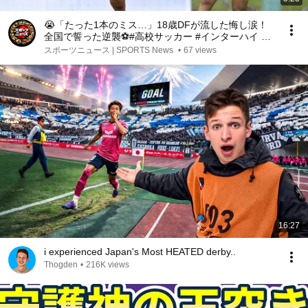
😭「たった1本のミス…」18歳DFが流した悔し涙！
全国で誓った逆襲⚽#高校サッカー #インターハイ #
九州国際大付属 #桐蔭学園 #サッカー #高校スポーツ
スポーツニュース | SPORTS News
•
67 views
#スポーツニュース #青春 #選手権 #日
16:27
i experienced Japan's Most HEATED derby..
Thogden
•
216K views