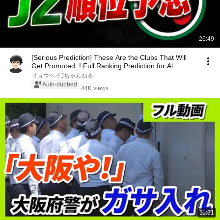
26:49
[Serious Prediction] These Are the Clubs That Will
Get Promoted..! Full Ranking Prediction for Al...
リョウヘイJちゃんねる
Auto-dubbed
44K views
11:51