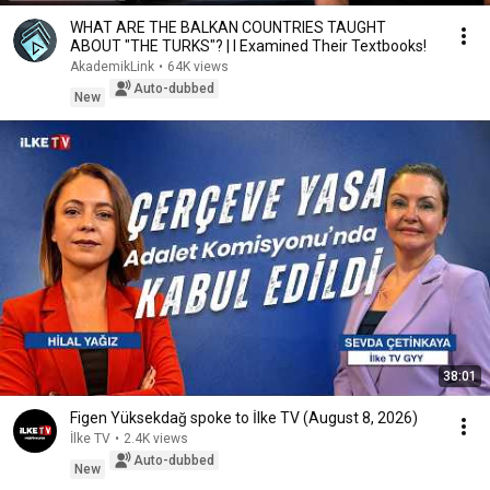
WHAT ARE THE BALKAN COUNTRIES TAUGHT
ABOUT "THE TURKS"? | I Examined Their Textbooks!
AkademikLink
•
64K views
Auto-dubbed
New
38:01
Figen Yüksekdağ spoke to İlke TV (August 8, 2026)
İlke TV
•
2.4K views
Auto-dubbed
New