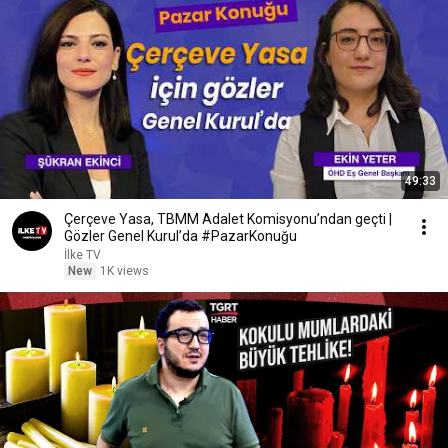
49:33
Çerçeve Yasa, TBMM Adalet Komisyonu’ndan geçti |
Gözler Genel Kurul’da #PazarKonuğu
İlke TV
New
1K views