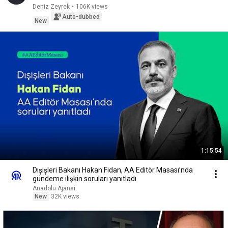
Deniz Zeyrek
•
106K views
Auto-dubbed
New
1:15:54
Dışişleri Bakanı Hakan Fidan, AA Editör Masası’nda
gündeme ilişkin soruları yanıtladı
Anadolu Ajansı
New
32K views