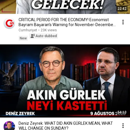
22:42
CRITICAL PERIOD FOR THE ECONOMY! Economist
Bayram Başaran’s Warning for November-December-
January
Cumhuriyet
•
23K views
Auto-dubbed
New
54:13
Deniz Zeyrek: WHAT DID AKIN GÜRLEK MEAN, WHAT
WILL CHANGE ON SUNDAY?