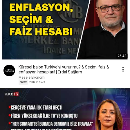
25:43
Küresel balon Türkiye'yi vurur mu? & Seçim, faiz &
enflasyon hesapları! | Erdal Sağlam
Mesele Ekonomi
New
23K views