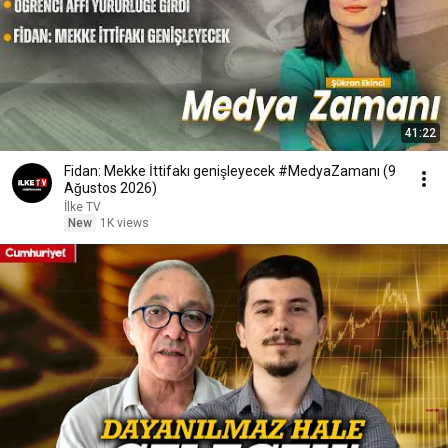
41:22
Fidan: Mekke İttifakı genişleyecek #MedyaZamanı (9
Ağustos 2026)
İlke TV
New
1K views