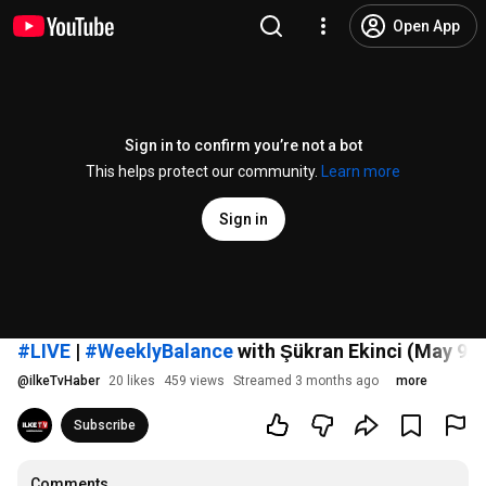
Open App
Sign in to confirm you’re not a bot
This helps protect our community.
Learn more
Sign in
#LIVE
|
#WeeklyBalance
with Şükran Ekinci (May 9, 
@
ilkeTvHaber
20 likes
459 views
Streamed 3 months ago
more
Subscribe
Comments