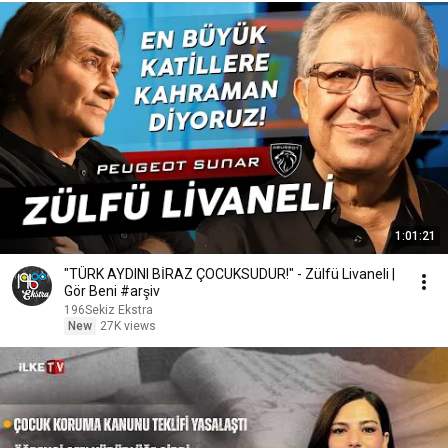
1:01:21
"TÜRK AYDINI BİRAZ ÇOCUKSUDUR!" - Zülfü Livaneli |
Gör Beni #arşiv
196Sekiz Ekstra
New
27K views