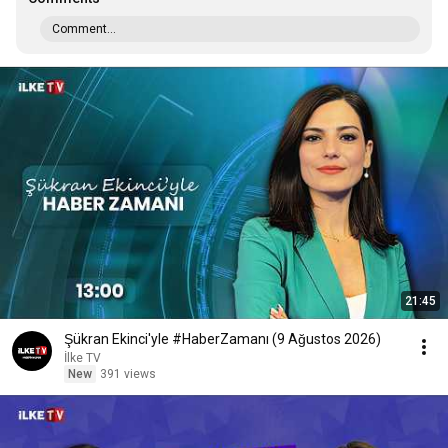
Comment...
21:45
Şükran Ekinci'yle #HaberZamanı (9 Ağustos 2026)
İlke TV
New
391 views