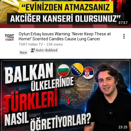
37:57
Oytun Erbaş Issues Warning: 'Never Keep These at
Home!' Scented Candles Cause Lung Cancer
TGRT Haber TV
•
23K views
Auto-dubbed
New
23:25