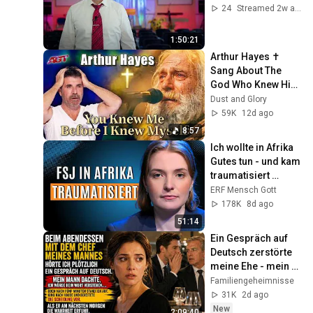
24
Streamed 2w ago
1:50:21
Arthur Hayes ✝️ 
Sang About The 
God Who Knew Him 
Before He Was 
Dust and Glory
Born 🙏 Psalm 139
59K
12d ago
8:57
Ich wollte in Afrika 
Gutes tun - und kam 
traumatisiert 
zurück!
ERF Mensch Gott
178K
8d ago
51:14
Ein Gespräch auf 
Deutsch zerstörte 
meine Ehe - mein 
Mann bemerkte es 
Familiengeheimnisse
viel zu spät.
31K
2d ago
New
2:09:40