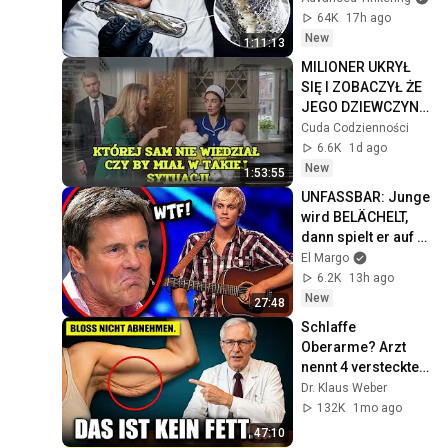
64K
17h ago
New
1:11:13
MILIONER UKRYŁ 
SIĘ I ZOBACZYŁ ŻE 
JEGO DZIEWCZYNA 
NIENAWIDZI 
Cuda Codzienności
BLIŹNIĄT LECZ 
6.6K
1d ago
SŁUŻĄCA
New
1:53:55
UNFASSBAR: Junge 
wird BELÄCHELT, 
dann spielt er auf 
seiner GITARRE! 😮
El Margo
6.2K
13h ago
New
27:48
Schlaffe 
Oberarme? Arzt 
nennt 4 versteckte 
Ursachen (Nr. 3 
Dr. Klaus Weber
kennt fast niemand)
132K
1mo ago
47:10