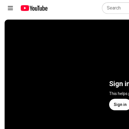
Sign i
This helps
Sign in