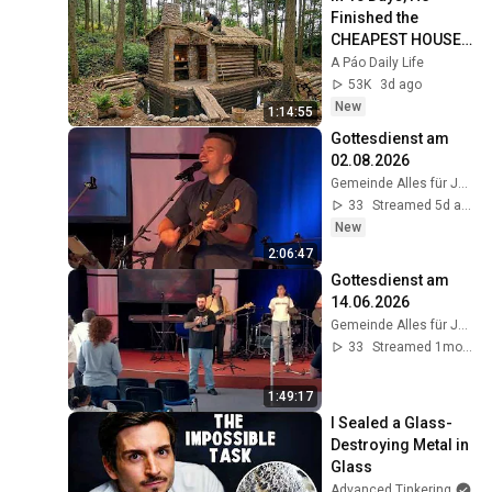
Finished the 
CHEAPEST HOUSE 
in the Forest Using 
A Páo Daily Life
Simple Bushcraft 
53K
3d ago
Building Skills
New
1:14:55
Gottesdienst am 
02.08.2026
Gemeinde Alles für Jesus
33
Streamed 5d ago
New
2:06:47
Gottesdienst am 
14.06.2026
Gemeinde Alles für Jesus
33
Streamed 1mo ago
1:49:17
I Sealed a Glass-
Destroying Metal in 
Glass
Advanced Tinkering