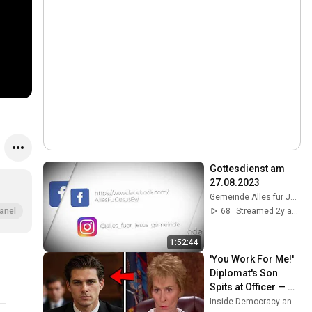
Gottesdienst am 
27.08.2023
Gemeinde Alles für Jesus
68
Streamed 2y ago
anel
1:52:44
'You Work For Me!' 
Diplomat's Son 
Spits at Officer — 
Judge Judy 
Inside Democracy and Insight Democracy