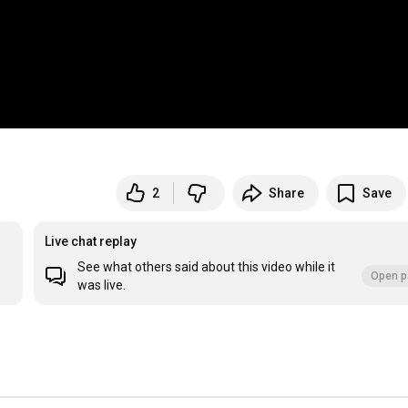
2
Share
Save
Live chat replay
See what others said about this video while it
Open p
was live.