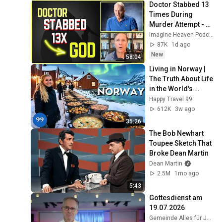
Doctor Stabbed 13 
Times During 
Murder Attempt - 
Then God Showed 
Imagine Heaven Podcast with John Burke
Up | Near Death 
87K
1d ago
Experience
New
58:04
Living in Norway | 
The Truth About Life 
in the World's 
Richest and Most 
Happy Travel 99
Beautiful Country | 
612K
3w ago
4K
35:26
The Bob Newhart 
Toupee Sketch That 
Broke Dean Martin
Dean Martin
2.5M
1mo ago
5:43
Gottesdienst am 
19.07.2026
Gemeinde Alles für Jesus