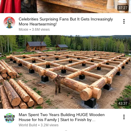
37:27
Celebrities Surprising Fans But It Gets Increasingly
More Heartwarming!
Moxie
•
3.6M views
43:37
Man Spent Two Years Building HUGE Wooden
House for his Family | Start to Finish by
@bjornbrenton
World Build
•
3.2M views