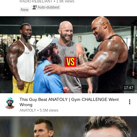
RADIO REBELIANT
•
1.9K views
Auto-dubbed
New
17:47
This Guy Beat ANATOLY | Gym CHALLENGE Went
Wrong
ANATOLY
•
5.5M views