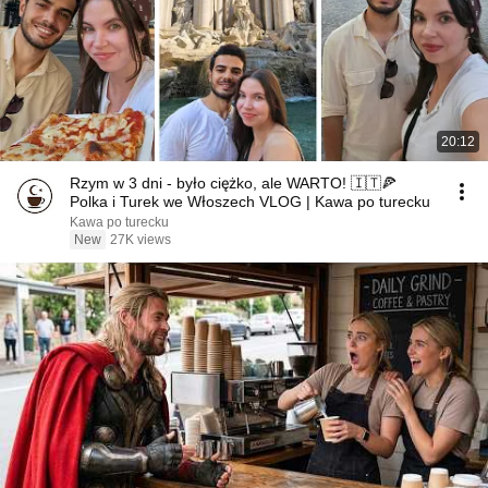
20:12
Rzym w 3 dni - było ciężko, ale WARTO! 🇮🇹🍕
Polka i Turek we Włoszech VLOG | Kawa po turecku
Kawa po turecku
New
27K views