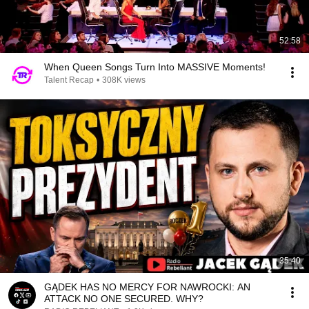
52:58
When Queen Songs Turn Into MASSIVE Moments!
Talent Recap
•
308K views
35:40
GĄDEK HAS NO MERCY FOR NAWROCKI: AN
ATTACK NO ONE SECURED. WHY?