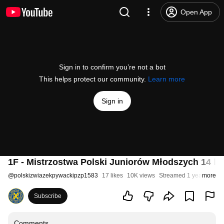
Open App
Sign in to confirm you’re not a bot
This helps protect our community.
Learn more
Sign in
1F - Mistrzostwa Polski Juniorów Młodszych 14 lat
@
polskizwiazekpywackipzp1583
17 likes
10K views
Streamed 1 year ago
more
Subscribe
Comments