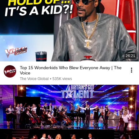
26:21
Top 15 Wonderkids Who Blew Everyone Away | The
Voice
The Voice Global
•
535K views