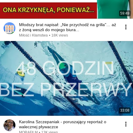
59:49
Młodszy brat napisał: „Nie przychodź na grilla"… aż
z żoną weszli do mojego biura...
Miłość i Kłamstwa
•
18K views
33:08
Karolina Szczepaniak - poruszający reportaż o
walecznej pływaczce
MORAFILM
•
13K views