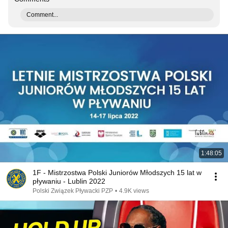
Comment...
1:48:05
1F - Mistrzostwa Polski Juniorów Młodszych 15 lat w
pływaniu - Lublin 2022
Polski Związek Pływacki PZP
•
4.9K views