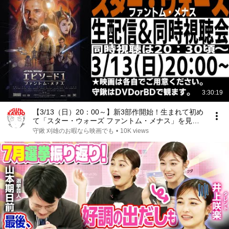
3:30:19
【3/13（日）20：00～】新3部作開始！生まれて初め
て「スター・ウォーズ ファントム・メナス」を見る
生配信
守鍬 刈雄のお暇なら映画でも
•
10K views