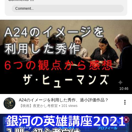
Comment...
10:46
A24のイメージを利用した秀作、過小評価作品？
【映画】夜更かし考察室
•
101 views