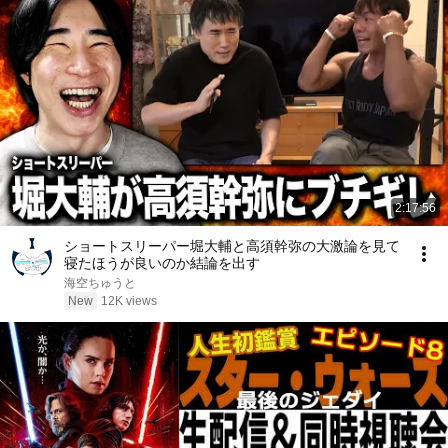
2:17:56
ショートスリーパー堀大輔と高須幹弥の大激論を見て
寝たほうが良いのか結論を出す
海空ちゅうと
New
12K views