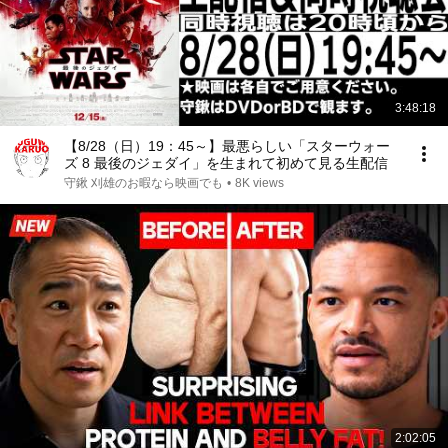
3:48:18
【8/28（日）19：45～】最悪らしい「スターウォー
ズ 8 最後のジェダイ」を生まれて初めて見る生配信
守鍬 刈雄のお暇なら映画でも
•
8K views
2:02:05