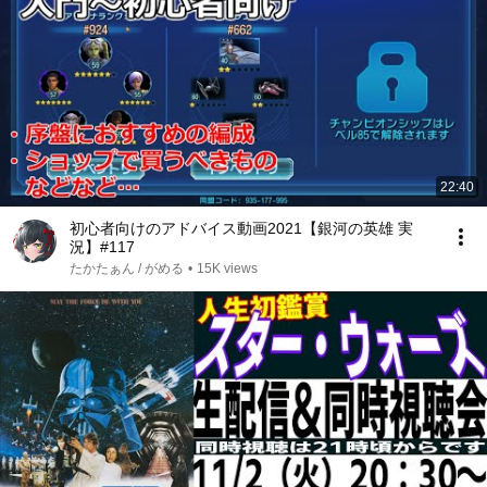
22:40
初心者向けのアドバイス動画2021【銀河の英雄 実
況】#117
たかたぁん / がめる
•
15K views