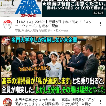
3:04:05
【11/2（火）20:30~】守鍬が生まれて初めて『スタ
ー・ウォーズ』を観る生配信！
守鍬 刈雄のお暇なら映画でも
•
11K views
1:53:00
名門大学卒ばかりの大企業――高卒の清掃員が「私が
通訳いたします」と財閥会長に告げた瞬間、全員が嘲