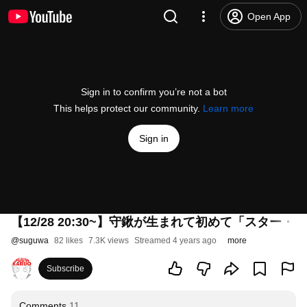
Open App
Sign in to confirm you’re not a bot
This helps protect our community.
Learn more
Sign in
【12/28 20:30~】守鍬が生まれて初めて「スタ
@
suguwa
82 likes
7.3K views
Streamed 4 years ago
more
Subscribe
Comments
11