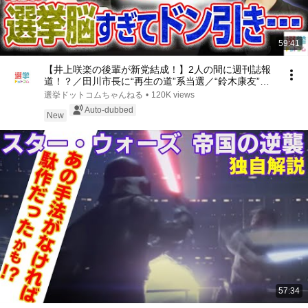
59:41
【井上咲楽の後輩が新党結成！】2人の間に週刊誌報
道！？／田川市長に“再生の道”系当選／“鈴木康友”氏
が事務所侵入で辞職願【井上咲楽×山本期日前】｜選
選挙ドットコムちゃんねる
•
120K views
挙ドットコムちゃんねる
Auto-dubbed
New
57:34