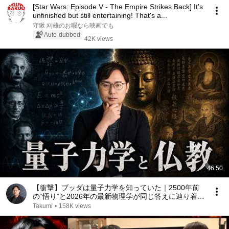
[Star Wars: Episode V - The Empire Strikes Back] It's
unfinished but still entertaining! That's a...
守鍬 刈雄のお暇なら映画でも
Auto-dubbed
42K views
46:50
【衝撃】ブッダは量子力学を知っていた｜2500年前
の“悟り”と2026年の最新物理学が同じ答えに辿り着い
た
Takumi
•
158K views