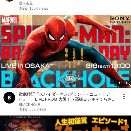
笑した。しかし5分後、その場は静まり返った。#動
語り茶屋
エピソード#老後の物語 #家族の物語
New
160K views
2:12:21
徹底検証『スパイダーマン:ブランド・ニュー・デ
イ』！ LIVE FROM 大阪！（高橋ヨシキ＋てらさわ
ホーク＋柳下毅一郎） #blackholetv
BLACKHOLE
New
36K views