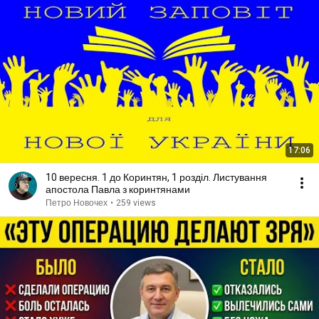
17:06
10 вересня. 1 до Коринтян, 1 розділ. Листування
апостола Павла з коринтянами
Петро Новочех
•
259 views