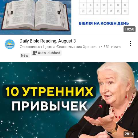
10:50
Daily Bible Reading, August 3
Олешницька Церква Євангельських Християн
•
831 views
Auto-dubbed
New
28:10