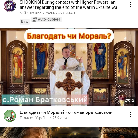
SHOCKING! During contact with Higher Powers, an
answer regarding the end of the war in Ukraine wa...
Мій Світ and 2 more
•
62K views
Auto-dubbed
New
29:12
Благодать чи Мораль? - о.Роман Братковський
Галилея Україна
•
25K views