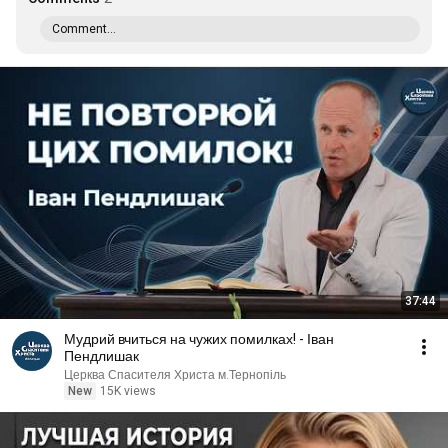
Comment...
37:44
Мудрий вчиться на чужих помилках! - Іван
Пендлишак
Церква Спасителя Христа м.Тернопіль
New
15K views