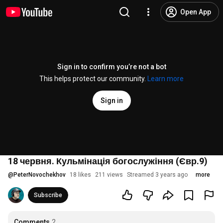
Open App
Sign in to confirm you’re not a bot
This helps protect our community.
Learn more
Sign in
18 червня. Кульмінація богослужіння (Євр.9)
@
PeterNovochekhov
18 likes
211 views
Streamed 3 years ago
more
Subscribe
Comments
2