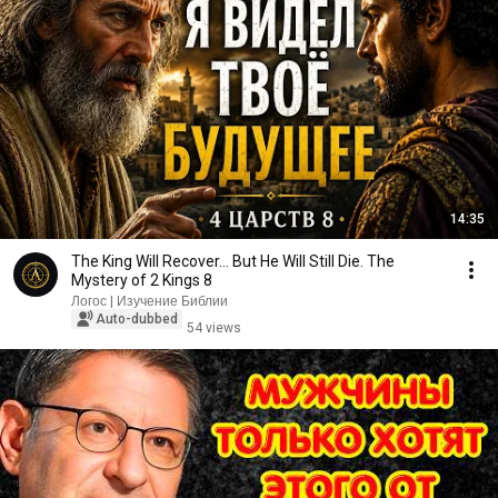
14:35
The King Will Recover... But He Will Still Die. The
Mystery of 2 Kings 8
Логос | Изучение Библии
Auto-dubbed
54 views