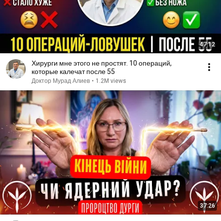
47:12
Хирурги мне этого не простят. 10 операций,
которые калечат после 55
Доктор Мурад Алиев
•
1.2M views
37:26