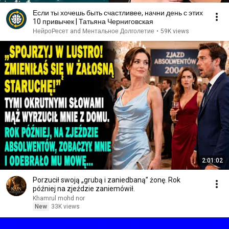
Если ты хочешь быть счастливее, начни день с этих
10 привычек | Татьяна Черниговская
НейроРесет and Ментальное Долголетие
•
59K views
2:01:02
Porzucił swoją „grubą i zaniedbaną” żonę. Rok
później na zjeździe zaniemówił.
Khamrul mohd nor
New
33K views