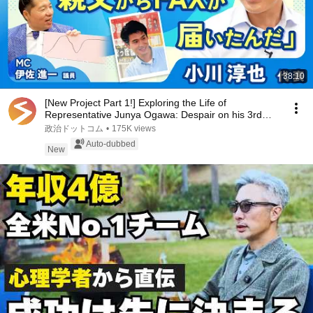
38:10
[New Project Part 1!] Exploring the Life of
Representative Junya Ogawa: Despair on his 3rd
day as...
政治ドットコム
•
175K views
Auto-dubbed
New