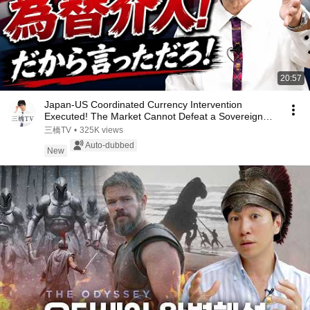
20:57
Japan-US Coordinated Currency Intervention
Executed! The Market Cannot Defeat a Sovereign
Currenc...
三橋TV
•
325K views
Auto-dubbed
New