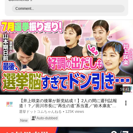
Comment...
59:41
【井上咲楽の後輩が新党結成！】2人の間に週刊誌報
道！？／田川市長に“再生の道”系当選／“鈴木康友”氏
が事務所侵入で辞職願【井上咲楽×山本期日前】｜選
選挙ドットコムちゃんねる
•
125K views
挙ドットコムちゃんねる
Auto-dubbed
New