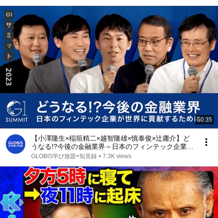
50:35
【小澤隆生×稲垣精二×越智隆雄×慎泰俊×辻庸介】ど
うなる!?今後の金融業界～日本のフィンテック企業が
世界に貢献するために～
GLOBIS学び放題×知見録
•
7.3K views