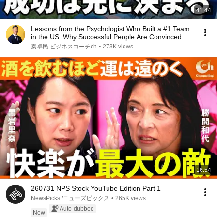
41:44
Lessons from the Psychologist Who Built a #1 Team
in the US: Why Successful People Are Convinced ...
秦卓民 ビジネスコーチch
•
273K views
16:54
260731 NPS Stock YouTube Edition Part 1
NewsPicks /ニューズピックス
•
265K views
Auto-dubbed
New