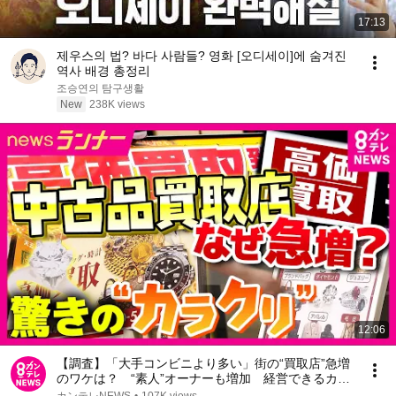
17:13
제우스의 법? 바다 사람들? 영화 [오디세이]에 숨겨진
역사 배경 총정리
조승연의 탐구생활
New
238K views
12:06
【調査】「大手コンビニより多い」街の“買取店”急増
のワケは？ “素人”オーナーも増加 経営できるカラ
クリは 「プロの目利き」は本社任せ 一方でトラブ