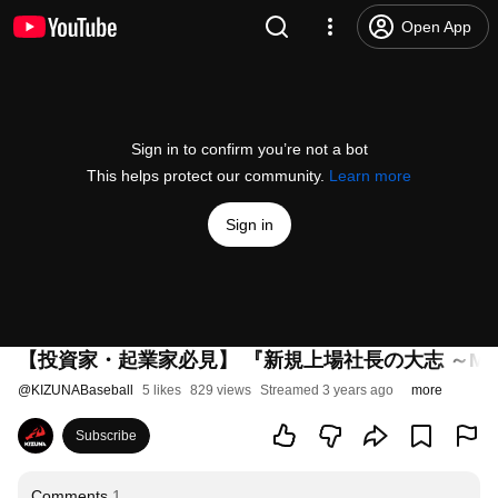
Open App
Sign in to confirm you’re not a bot
This helps protect our community.
Learn more
Sign in
【投資家・起業家必見】 『新規上場社長の大志 ～Moment 
@
KIZUNABaseball
5 likes
829 views
Streamed 3 years ago
more
Subscribe
Comments
1