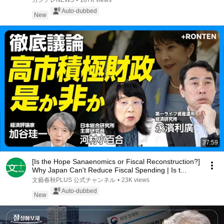
カンテレNEWS
•
107K views
ルも増加｜newsランナー〈カンテレNEWS〉
Auto-dubbed
New
37:59
[Is the Hope Sanaenomics or Fiscal Reconstruction?]
Why Japan Can't Reduce Fiscal Spending | Is t...
文藝春秋PLUS 公式チャンネル
•
23K views
Auto-dubbed
New