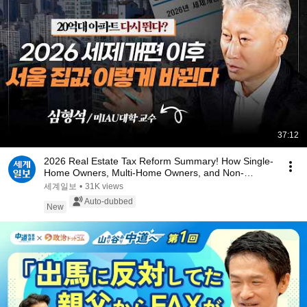
37:12
2026 Real Estate Tax Reform Summary! How Single-
Home Owners, Multi-Home Owners, and Non-
Homeowner...
세계일보
•
31K views
Auto-dubbed
New