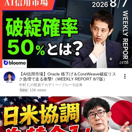
24:00
【AI信用市場】Oracle 格下げ＆CoreWeave破綻リス
ク急増で走る衝撃!（WEEKLY REPORT 8/7版）
中村 仁の投資アカデミー / ブルーモ証券
New
15K views