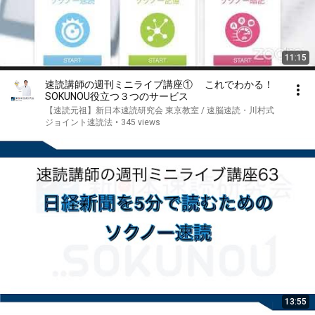
11:15
速読講師の週刊ミニライブ講座① これでわかる！
SOKUNOU役立つ３つのサービス
【速読元祖】新日本速読研究会 東京教室 / 速脳速読・川村式
ジョイント速読法
•
345 views
13:55