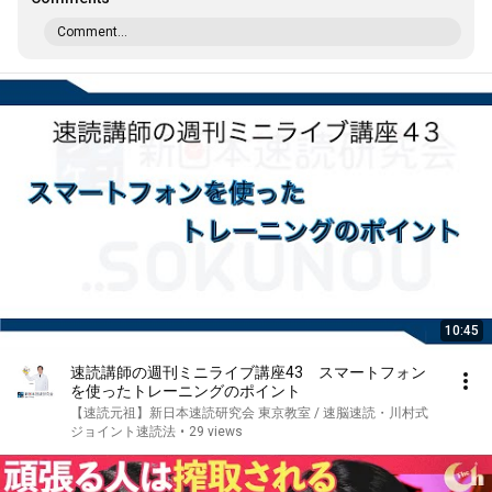
Comment...
10:45
速読講師の週刊ミニライブ講座43 スマートフォン
を使ったトレーニングのポイント
【速読元祖】新日本速読研究会 東京教室 / 速脳速読・川村式
ジョイント速読法
•
29 views