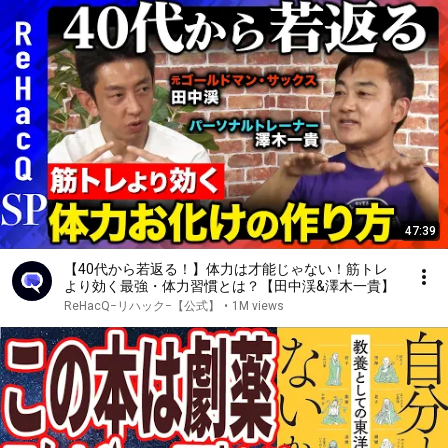
47:39
【40代から若返る！】体力は才能じゃない！筋トレ
より効く最強・体力習慣とは？【田中渓&澤木一貴】
ReHacQ−リハック−【公式】
•
1M views