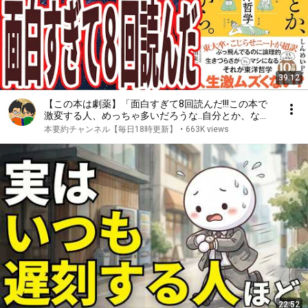
39:12
【この本は劇薬】「面白すぎて8回読んだ!!!この本で
激変する人、めっちゃ多いだろうな..自分とか、ない
から。教養としての東洋哲学」を世界一わかりやすく
本要約チャンネル【毎日18時更新】
•
663K views
要約してみた【本要約】
22:52