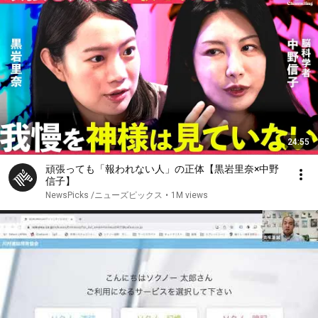
24:55
頑張っても「報われない人」の正体【黒岩里奈×中野
信子】
NewsPicks /ニューズピックス
•
1M views