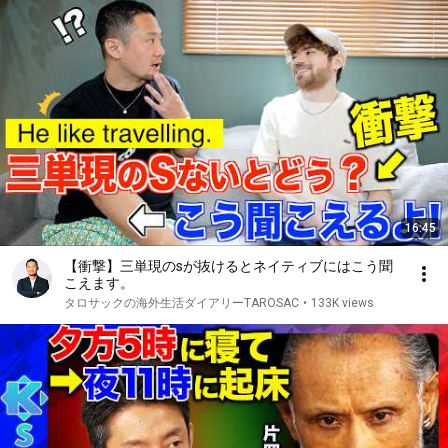
16:45
【衝撃】三単現のsが抜けるとネイティブにはこう聞
こえます。
タロサックの海外生活ダイアリーTAROSAC
•
133K views