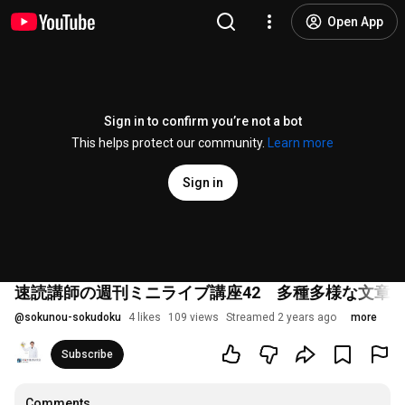
Open App
Sign in to confirm you’re not a bot
This helps protect our community.
Learn more
Sign in
速読講師の週刊ミニライブ講座42 多種多様な文章
@
sokunou-sokudoku
4 likes
109 views
Streamed 2 years ago
more
Subscribe
Comments