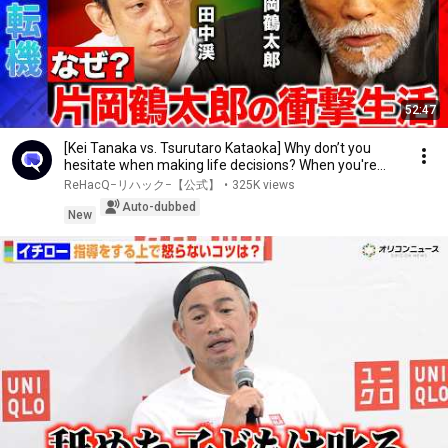
52:47
[Kei Tanaka vs. Tsurutaro Kataoka] Why don’t you
hesitate when making life decisions? When you're...
ReHacQ−リハック−【公式】
•
325K views
Auto-dubbed
New