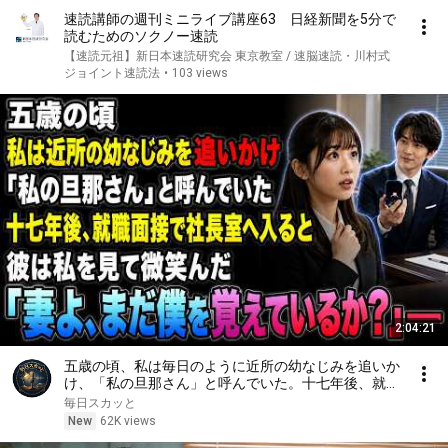
速読講師の週刊ミニライブ講座63 日経新聞を5分で
読むためのソクノー速読
【速読元祖】新日本速読研究会 東京教室 / 速脳速読・川村式
ジョイント速読法
•
103 views
2:04:21
五歳の頃、私は毎日のように近所の幼なじみを追いか
け、「私の旦那さん」と呼んでいた。十七年後、就職
面接で社長室へ入ると、彼は私を見て微笑んだ。「妻
毎日スカッと
よ、まだ僕を覚えているか？」――
New
62K views