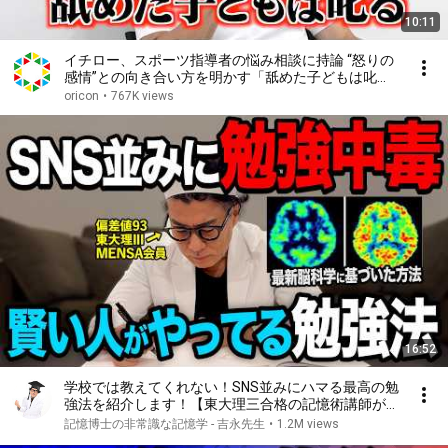
10:11
イチロー、スポーツ指導者の悩み相談に持論 “怒りの
感情”との向き合い方を明かす「舐めた子どもは叱
る」
oricon
•
767K views
16:52
学校では教えてくれない！SNS並みにハマる最高の勉
強法を紹介します！【東大理三合格の記憶術講師が解
説】
記憶博士の非常識な記憶学 - 吉永先生
•
1.2M views