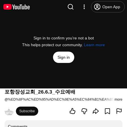
Open App
Sign in to confirm you’re not a bot
This helps protect our community.
Learn more
Sign in
포항장성교회_26.6.3_수요예배
@
%ED%8F%AC%ED%95%AD%EC%9E%A5%EC%84%B1%EA%B5%90%ED
more
Subscribe
Comments