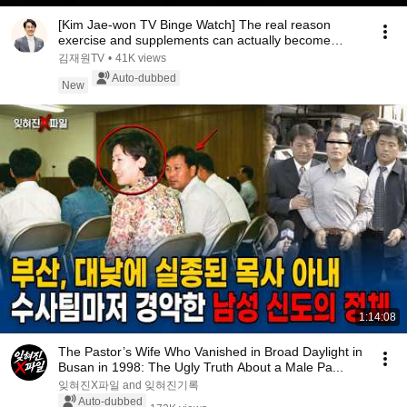
[Kim Jae-won TV Binge Watch] The real reason
exercise and supplements can actually become
'poison...
김재원TV
•
41K views
Auto-dubbed
New
1:14:08
The Pastor’s Wife Who Vanished in Broad Daylight in
Busan in 1998: The Ugly Truth About a Male Pa...
잊혀진X파일 and 잊혀진기록
Auto-dubbed