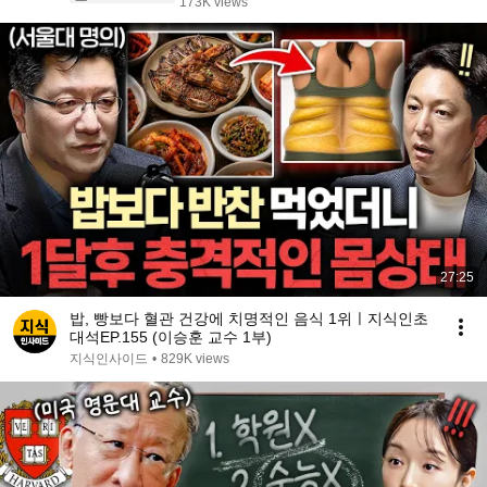
173K views
27:25
밥, 빵보다 혈관 건강에 치명적인 음식 1위ㅣ지식인초
대석EP.155 (이승훈 교수 1부)
지식인사이드
•
829K views