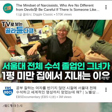
The Mindset of Narcissists, Who Are No Different
from Devils😰 Be Careful If There Is Someone Like...
디글 클래식 :Diggle Classic
•
570K views
42:41
공부 잘하는 여자를 반기지 않던 시절에 서울대 전체
수석하고 세계적인 명성까지 얻었는데 왜?｜노벨상도
7성급 호텔도 부럽지 않은 어느 학자의 품격｜여백서
EBSDocumentary (EBS 다큐)
•
3M views
원｜건축탐구 집｜#골라듄다큐