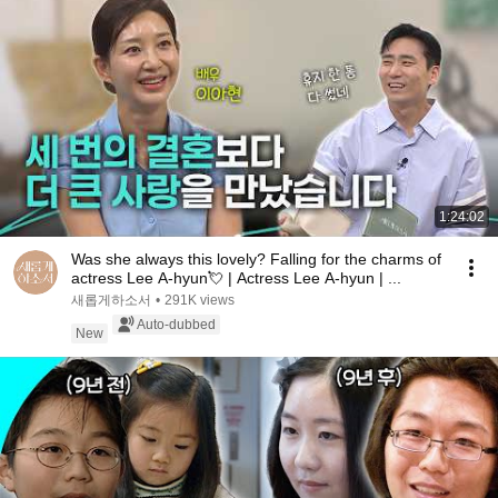
1:24:02
Was she always this lovely? Falling for the charms of
actress Lee A-hyun💘 | Actress Lee A-hyun | ...
새롭게하소서
•
291K views
Auto-dubbed
New