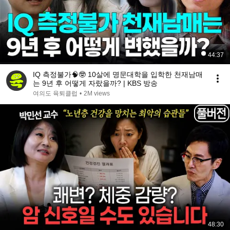
44:37
IQ 측정불가🧠🤓 10살에 명문대학을 입학한 천재남매
는 9년 후 어떻게 자랐을까? | KBS 방송
여의도 육퇴클럽
•
2M views
48:30