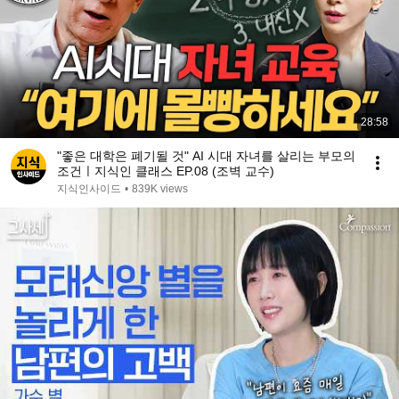
28:58
"좋은 대학은 폐기될 것" AI 시대 자녀를 살리는 부모의
조건ㅣ지식인 클래스 EP.08 (조벽 교수)
지식인사이드
•
839K views