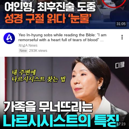
31:05
Yeo In-hyung sobs while reading the Bible: "I am
remorseful with a heart full of tears of blood" ...
채널A News
New
293K views
17:23