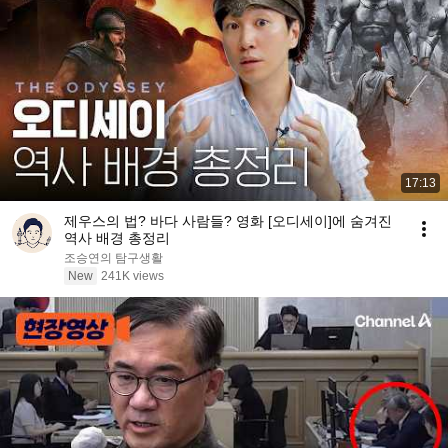
17:13
제우스의 법? 바다 사람들? 영화 [오디세이]에 숨겨진
역사 배경 총정리
조승연의 탐구생활
New
241K views