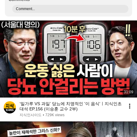
Comment...
31:09
‘밀가루 VS 과일’ 당뇨에 치명적인 '이 음식'ㅣ지식인초
대석 EP.156 (이승훈 교수 2부)
지식인사이드
•
729K views