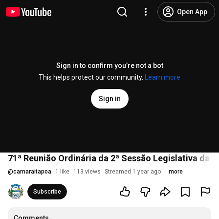
Open App
Sign in to confirm you’re not a bot
This helps protect our community.
Learn more
Sign in
71ª Reunião Ordinária da 2ª Sessão Legislativa da 9ª
@
camaraitapoa
1 like
113 views
Streamed 1 year ago
more
Subscribe
Comments