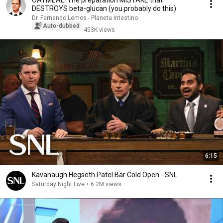
OATMEAL: The preparation MISTAKE that
DESTROYS beta-glucan (you probably do this)
Dr. Fernando Lemos - Planeta Intestino
Auto-dubbed
453K views
6:15
Kavanaugh Hegseth Patel Bar Cold Open - SNL
Saturday Night Live
•
6.2M views