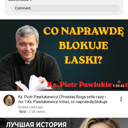
Comment...
1:05:45
Ks. Piotr Pawlukiewicz | Prosiłaś Boga setki razy i
nic？Ks. Pawlukiewicz mówi, co naprawdę blokuje
Boska nadzieja
New
2.5K views