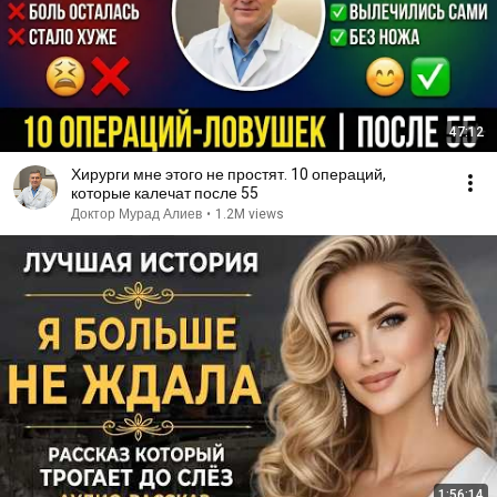
47:12
Хирурги мне этого не простят. 10 операций,
которые калечат после 55
Доктор Мурад Алиев
•
1.2M views
1:56:14