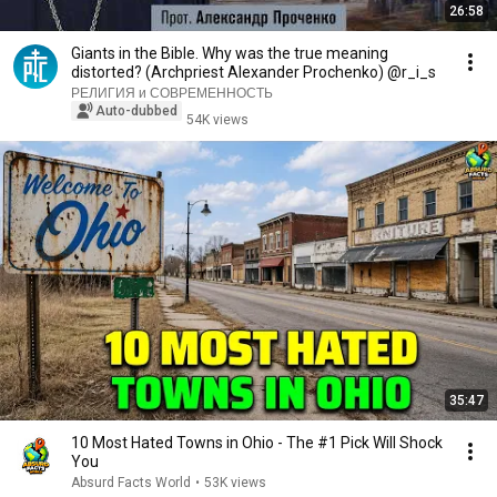
26:58
Giants in the Bible. Why was the true meaning
distorted? (Archpriest Alexander Prochenko) @r_i_s
РЕЛИГИЯ и СОВРЕМЕННОСТЬ
Auto-dubbed
54K views
35:47
10 Most Hated Towns in Ohio - The #1 Pick Will Shock
You
Absurd Facts World
•
53K views