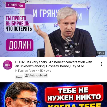
53:36
DOLIN: "It's very scary." An honest conversation with
an unknown ending. Odyssey, home, Day of re...
И Грянул Грэм
•
45K views
Auto-dubbed
New