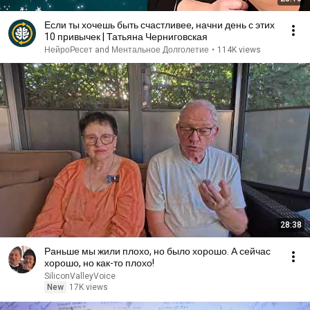
Если ты хочешь быть счастливее, начни день с этих
10 привычек | Татьяна Черниговская
НейроРесет and Ментальное Долголетие
•
114K views
28:38
Раньше мы жили плохо, но было хорошо. А сейчас
хорошо, но как-то плохо!
SiliconValleyVoice
New
17K views