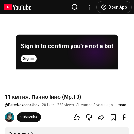
Open App
Sign in to confirm you’re not a bot
Sign in
11 квітня. Панно Інно (Мр.10)
@
PeterNovochekhov
28 likes
223 views
Streamed 3 years ago
more
Subscribe
Comments
2