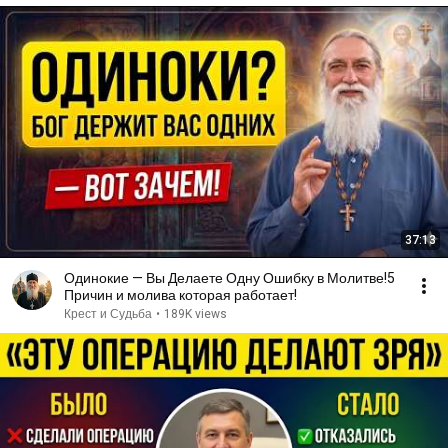
37:13
Одинокие — Вы Делаете Одну Ошибку в Молитве!5
Причин и молива которая работает!
Крест и Судьба
•
189K views