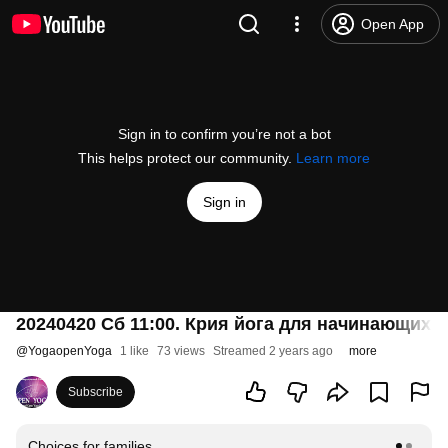
Open App
Sign in to confirm you’re not a bot
This helps protect our community.
Learn more
Sign in
20240420 Сб 11:00. Крия йога для начинающих 
@
YogaopenYoga
1 like
73 views
Streamed 2 years ago
more
Subscribe
Choices for families