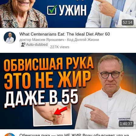
52:14
What Centenarians Eat: The Ideal Diet After 60
доктор Максим Ярошевич - Код Долгой Жизни
Auto-dubbed
227K views
1:40:37
Обвисшая рука — это НЕ ЖИР. Врач объясняет, что на