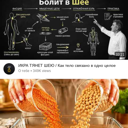
33:21
ИКРА ТЯНЕТ ШЕЮ / Как тело связано в одно целое
О тебе
•
349K views