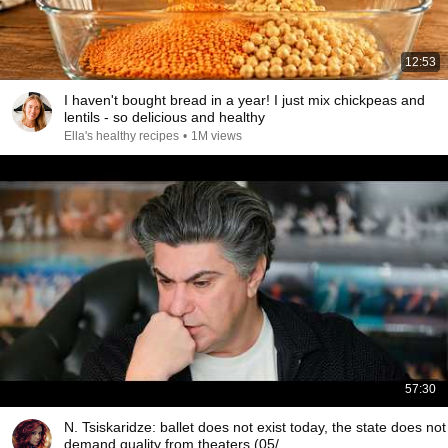
12:53
I haven't bought bread in a year! I just mix chickpeas and
lentils - so delicious and healthy
Ella's healthy recipes
•
1M views
57:30
N. Tsiskaridze: ballet does not exist today, the state does not
demand quality from theaters (05/...