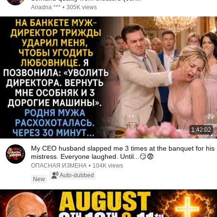
Ariadna ***
•
305K views
1:42:02
My CEO husband slapped me 3 times at the banquet for his
mistress. Everyone laughed. Until...😏😨
ОПАСНАЯ ИЗМЕНА
•
104K views
Auto-dubbed
New