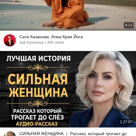
9:13
Сати Казанова: Атма Крия Йога
Sati Kazanova
•
36K views
1:27:07
СИЛЬНАЯ ЖЕНЩИНА ｜ Рассказ, который трогает до