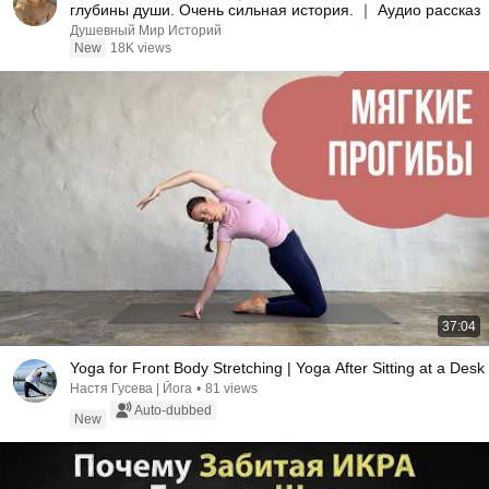
глубины души. Очень сильная история. ｜ Аудио рассказ
Душевный Мир Историй
New
18K views
37:04
Yoga for Front Body Stretching | Yoga After Sitting at a Desk
Настя Гусева | Йога
•
81 views
Auto-dubbed
New