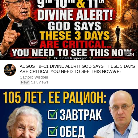
41:04
AUGUST 9–11 DIVINE ALERT! GOD SAYS THESE 3 DAYS
ARE CRITICAL YOU NEED TO SEE THIS NOW🔥Fr.
Ripperger
Catholic Wisdom
New
51K views