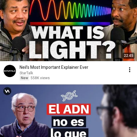
22:45
Neil’s Most Important Explainer Ever
StarTalk
New
558K views