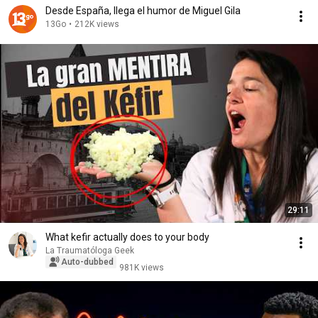
Desde España, llega el humor de Miguel Gila
13Go
•
212K views
29:11
What kefir actually does to your body
La Traumatóloga Geek
Auto-dubbed
981K views