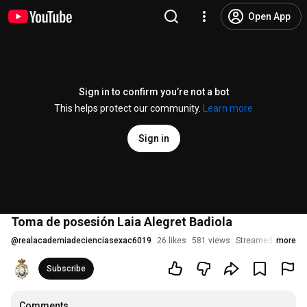
Open App
Sign in to confirm you’re not a bot
This helps protect our community.
Learn more
Sign in
Toma de posesión Laia Alegret Badiola
@
realacademiadecienciasexac6019
26 likes
581 views
Streamed 3 years 
more
Subscribe
Comments