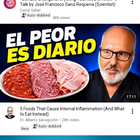
Talk by José Francisco Sanz Requena (Scientist)
Canal Saber
Auto-dubbed
48K views
17:11
5 Foods That Cause Internal Inflammation (And What
to Eat Instead)
Dr. Alberto Sanagustín
•
28K views
Auto-dubbed
New