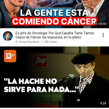
1:18:30
Ex-jefe de Oncología: Por Qué España Tiene Tantos
Casos de Cáncer (la respuesta, en tu plato)
Dr. Borja Bandera
•
1.2M views
9:29