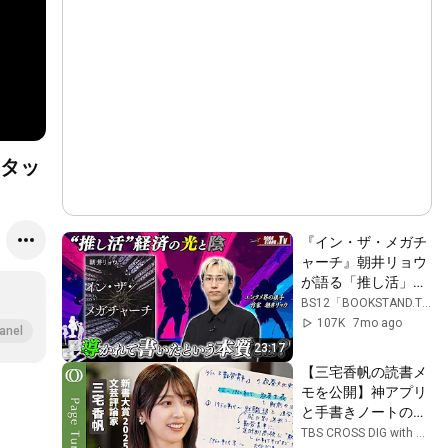
タッ
『イン・ザ・メガチ
ャーチ』朝井リョウ
が語る「推し活」に
人は何を求めている
BS12「BOOKSTAND.TV」
のか？
107K
7mo ago
anel
23:17
【三宅香帆の読書メ
モを公開】神アプリ
と手書きノートの二
刀流／５色で線を引
TBS CROSS DIG with Bloomberg