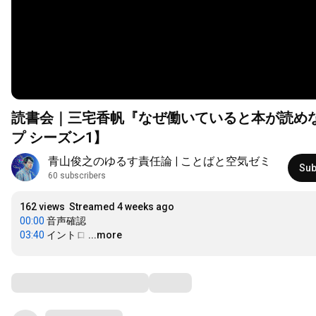
読書会｜三宅香帆『なぜ働いていると本が読め
プ シーズン1】
青山俊之のゆるす責任論 | ことばと空気ゼミ
Sub
60 subscribers
162 views
Streamed 4 weeks ago
00:00
03:40
 イントロ
…
...more
Comments