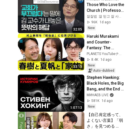
解？／11月12日「後
Those Who Love the 
楽園ホール」で公開
Church | Professor 
収録【Page 
Kim Hak-chul | Jal-
잘잘법 :잘 믿고 잘 사는 법
Turners】
Jal-Beop Ep. 281
96K
1d ago
New
32:05
Haruki Murakami 
and Counter-
Fantasy: The 
Imagination 
PLANETS YouTubeチャンネル
Surrounding 
8.4K
1d ago
Family and Post-
New
33:15
War Japan (Shin ...
Auto-dubbed
Stephen Hawking: 
Black Holes, the Big 
Bang, and the End 
of the Universe / 
МИНАЕВ LIVE
Idol Stories / 
581K
1d ago
MINAEV
New
1:07:13
【自己肯定感って、
よくない言葉】「弱
さ」を見つめる 