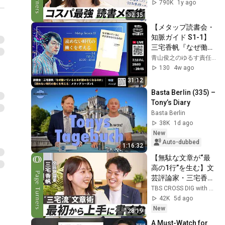
きまくれ／三宅が1
790K
1y ago
ヶ月で読んだ本20冊
32:35
の書評／すごいアプ
【メタップ読書会・
リ「Dynalist」で箇
知脈ガイド S1-1】
条書き【Page 
三宅香帆『なぜ働い
Turners】
ていると本が読めな
青山俊之のゆるす責任論 | ことばと空気ゼミ
くなるのか』解説・
130
4w ago
読解
31:12
Basta Berlin (335) – 
Tony’s Diary
Basta Berlin
38K
1d ago
New
Auto-dubbed
1:16:32
【無駄な文章が“最
高の1行”を生む】文
芸評論家・三宅香帆
の執筆の極意を公開
TBS CROSS DIG with Bloomberg
／「書くこと」は最
42K
5d ago
強の読書ハック／AI
New
28:19
文章は全消しが正
A Must-Watch for 