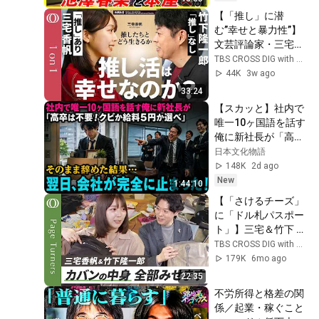
【「推し」に潜
む”幸せと暴力性”】
文芸評論家・三宅香
帆／熱狂の裏にあ
TBS CROSS DIG with Bloomberg
る“共同性の暴走”／
44K
3w ago
推しと1対1で向き合
33:24
い集団から距離を置
【スカッと】社内で
く／推しで「ハレの
唯一10ヶ国語を話す
日」を自らつくる／
俺に新社長が「高卒
「推し＝幸福」論の
は不要！クビか給料
日本文化物語
考察 【1on1】
５円か選べ」と言っ
148K
2d ago
てきた。そのまま辞
New
1:44:10
めた結果
【「さけるチーズ」
に「ドル札パスポー
ト」】三宅＆竹下 カ
バンの中身は超カオ
TBS CROSS DIG with Bloomberg
ス／リアルすぎ！三
179K
6mo ago
宅香帆の領収書ケー
22:35
ス／哲学者直伝 目か
不労所得と格差の関
らウロコの「ふせん
係／起業・稼ぐこと
術」／３月１４日は