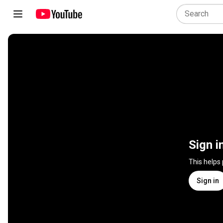
Sign i
This helps
Sign in