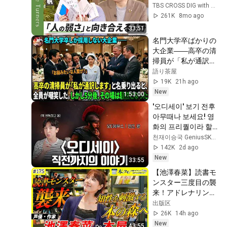
2025年の４冊セット
TBS CROSS DIG with Bloomberg
／読む量がどっさり
261K
8mo ago
増える「テーマ読
33:51
み」／２人のテーマ
名門大学卒ばかりの
は「移動」と「ケ
大企業――高卒の清
ア」／テーマの深み
掃員が「私が通訳い
をつかむと、読む量
たします」と財閥会
語り茶屋
が一気に増える
長に告げた瞬間、全
19K
21h ago
員が嘲笑した。しか
New
1:53:00
し5分後、その場は
'오디세이' 보기 전후 
静まり返った。#動
아무때나 보세요! 영
エピソード#老後の
화의 프리퀄이라 할 
物語 #家族の物語
수 있는 일리아스 이
천재이승국 GeniusSKLee
야기 간단 정리!
142K
2d ago
New
33:55
【池澤春菜】読書モ
ンスター三度目の襲
来！アドレナリン全
開で本の森を駆け巡
出版区
るッ！！
26K
14h ago
New
43:55