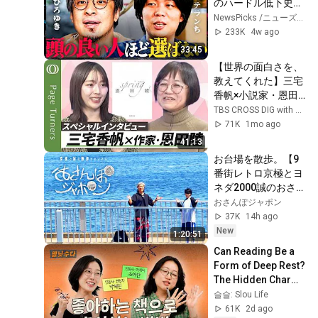
のハードル低下史／
公開収録です！
印税・権利収入のリ
NewsPicks /ニューズピックス
アル／レント資本主
233K
4w ago
義 GAFA＝地主論／
33:45
医者・高学歴のキャ
【世界の面白さを、
リア矛盾（西村博
教えてくれた】三宅
之・斎藤幸平・ベテ
香帆×小説家・恩田
ランち） #路地裏イ
陸 スペシャルインタ
TBS CROSS DIG with Bloomberg
ンデックス
ビュー／速読の秘訣
71K
1mo ago
は「〇〇を持ってザ
41:13
ッと読む」／「人に
お台場を散歩。【9
見せられない」読書
番街レトロ京極とヨ
メモ／恩田陸が書き
ネダ2000誠のおさん
続ける「意地」とは
ぽジャポン】
おさんぽジャポン
37K
14h ago
New
1:20:51
Can Reading Be a 
Form of Deep Rest? 
The Hidden Charms 
of Books 
슬슬: Slou Life
According to 
61K
2d ago