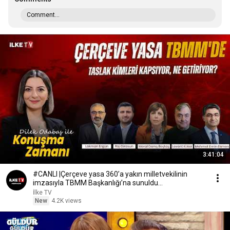
Comment...
3:41:04
#CANLI |Çerçeve yasa 360’a yakın milletvekilinin
imzasıyla TBMM Başkanlığı’na sunuldu
#KonuşmaZamanı
İlke TV
New
4.2K views