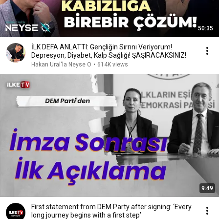
50:35
İLK DEFA ANLATTI: Gençliğin Sırrını Veriyorum!
Depresyon, Diyabet, Kalp Sağlığı! ŞAŞIRACAKSINIZ!
Hakan Ural'la Neyse O
•
614K views
9:49
First statement from DEM Party after signing: ‘Every
long journey begins with a first step’