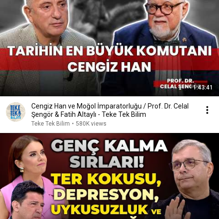
1:43:41
Cengiz Han ve Moğol İmparatorluğu / Prof. Dr. Celal
Şengör & Fatih Altaylı - Teke Tek Bilim
Teke Tek Bilim
•
580K views