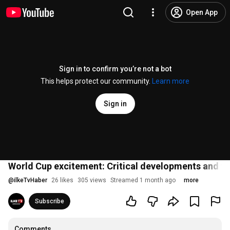
Open App
Sign in to confirm you’re not a bot
This helps protect our community.
Learn more
Sign in
World Cup excitement: Critical developments and the 
@
ilkeTvHaber
26 likes
305 views
Streamed 1 month ago
more
Subscribe
Comments