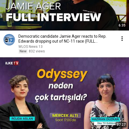
6:35
Democratic candidate Jamie Ager reacts to Rep.
Edwards dropping out of NC-11 race (FULL
INTERVIEW)
WLOS News 13
New
832 views
37:27