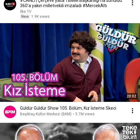
#CANLI | Çerçeve yasa TBMM Başkanlığı’na sunuldu:
360’a yakın milletvekili imzaladı #MercekAltı
İlke TV
New
1.9K views
20:02
Güldür Güldür Show 105. Bölüm, Kız İsteme Skeci
Beşiktaş Kültür Merkezi (BKM)
•
5.7M views