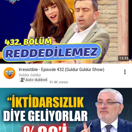
13:33
Irresistible - Episode 432 (Güldür Güldür Show)
Güldür Güldür
Auto-dubbed
914K views