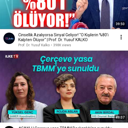
39:50
Cinsellik Azalıyorsa Sinyal Geliyor! "O Kişilerin %80’i
Kalpten Ölüyor" | Prof. Dr. Yusuf KALKO
Prof. Dr. Yusuf Kalko
•
398K views
49:07