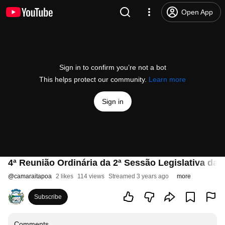
Open App
Sign in to confirm you’re not a bot
This helps protect our community.
Learn more
Sign in
4ª Reunião Ordinária da 2ª Sessão Legislativa da 9
@
camaraitapoa
2 likes
114 views
Streamed 3 years ago
more
Subscribe
Comments