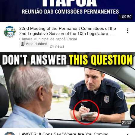
1:09:50
22nd Meeting of the Permanent Committees of the
2nd Legislative Session of the 10th Legislature -...
Câmara Municipal de Itapoá Oficial
Auto-dubbed
24 views
21:12
LAWYER: If Cops Say "Where Are You Coming