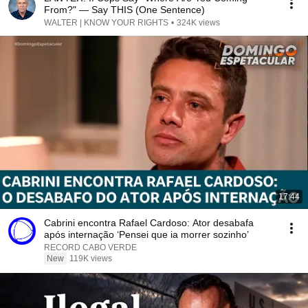
From?" — Say THIS (One Sentence)
WALTER | KNOW YOUR RIGHTS
•
324K views
17:44
Cabrini encontra Rafael Cardoso: Ator desabafa
após internação ‘Pensei que ia morrer sozinho’
RECORD CABO VERDE
New
119K views