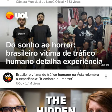
Câmara Municipal de Itapoá Oficial
•
333 views
30:19
Brasileiro vítima de tráfico humano na Ásia relembra
a experiência: 'Ir embora ou morrer'
UOL
•
1.4M views