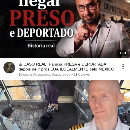
11:31
⚠️ CASO REAL: Família PRESA e DEPORTADA
depois de ir pros EUA ILGEALMENTE pelo MÉXICO
Toledo e Advogados Associados
•
11K views