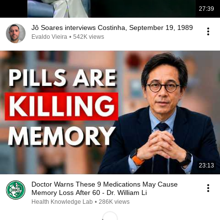
27:39
Jô Soares interviews Costinha, September 19, 1989
Evaldo Vieira
•
542K views
23:13
Doctor Warns These 9 Medications May Cause
Memory Loss After 60 - Dr. William Li
Health Knowledge Lab
•
286K views