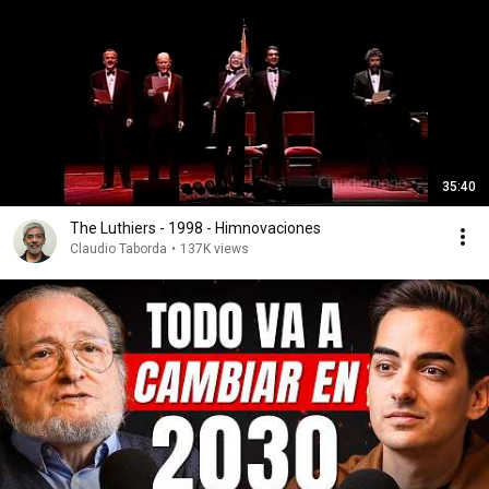
35:40
The Luthiers - 1998 - Himnovaciones
Claudio Taborda
•
137K views