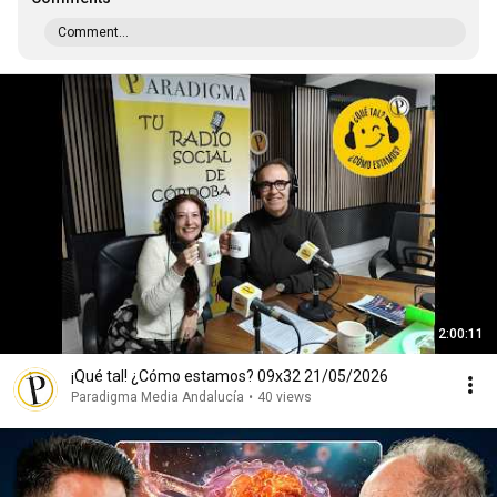
Comment...
2:00:11
¡Qué tal! ¿Cómo estamos? 09x32 21/05/2026
Paradigma Media Andalucía
•
40 views