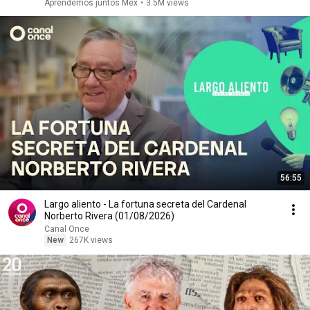
Aprendemos juntos Mex
•
3.5M views
56:55
Largo aliento - La fortuna secreta del Cardenal
Norberto Rivera (01/08/2026)
Canal Once
New
267K views