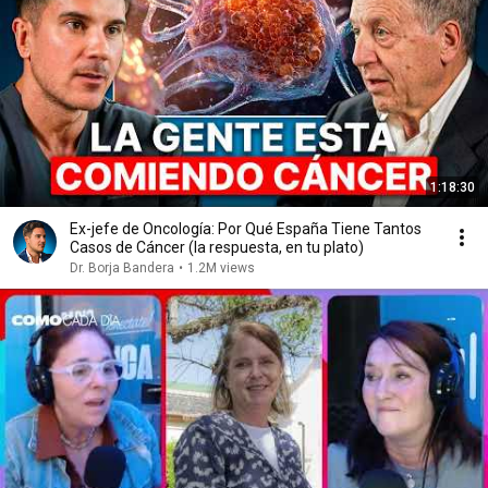
1:18:30
Ex-jefe de Oncología: Por Qué España Tiene Tantos
Casos de Cáncer (la respuesta, en tu plato)
Dr. Borja Bandera
•
1.2M views