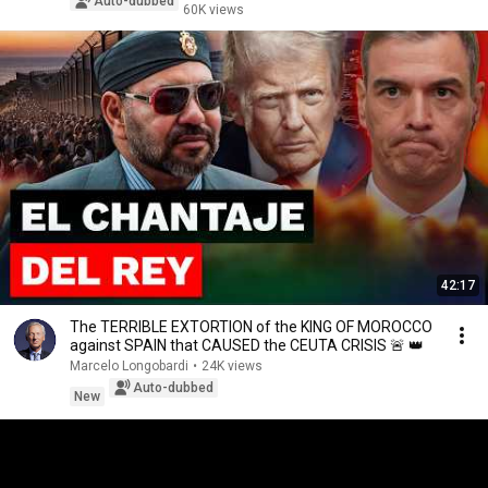
Auto-dubbed
60K views
42:17
The TERRIBLE EXTORTION of the KING OF MOROCCO
against SPAIN that CAUSED the CEUTA CRISIS 🚨 👑
Marcelo Longobardi
•
24K views
Auto-dubbed
New