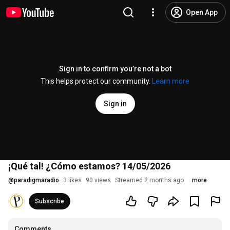
Open App
Sign in to confirm you’re not a bot
This helps protect our community.
Learn more
Sign in
¡Qué tal! ¿Cómo estamos? 14/05/2026
@
paradigmaradio
3 likes
90 views
Streamed 2 months ago
more
Subscribe
Comments