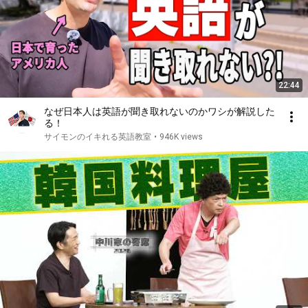
22:44
なぜ日本人は英語が聞き取れないのかワシが解説した
る！
サイモンのイキれる英語教室
•
946K views