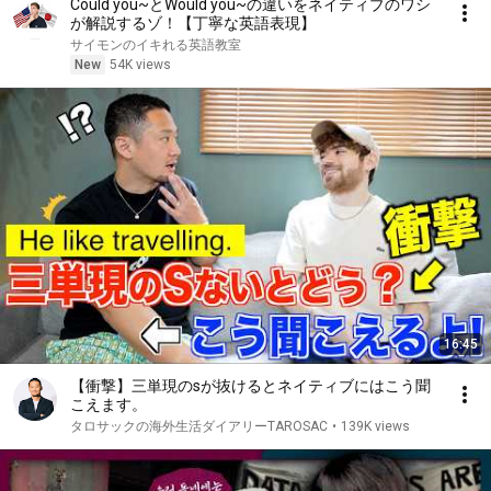
Could you~とWould you~の違いをネイティブのワシ
が解説するゾ！【丁寧な英語表現】
サイモンのイキれる英語教室
New
54K views
16:45
【衝撃】三単現のsが抜けるとネイティブにはこう聞
こえます。
タロサックの海外生活ダイアリーTAROSAC
•
139K views