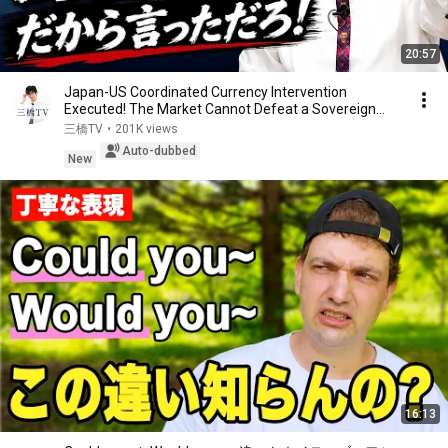
20:57
Japan-US Coordinated Currency Intervention
Executed! The Market Cannot Defeat a Sovereign
Currenc...
三橋TV
•
201K views
Auto-dubbed
New
16:13