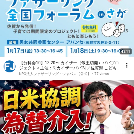
43:11
【分科会10】13:20〜 カイザー（帝王切開）パパプロ
ジェクト＜主催：FJカイザーパパPJ／佐賀県 こども
家庭課 母子保健担当＞
NPO法人ファザーリング・ジャパン【公式】
•
77 views