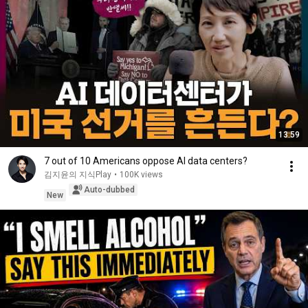
13:59
7 out of 10 Americans oppose AI data centers?
김지윤의 지식Play
•
100K views
Auto-dubbed
New