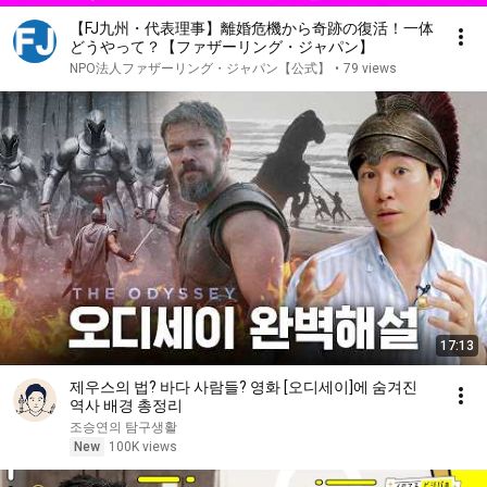
【FJ九州・代表理事】離婚危機から奇跡の復活！一体
どうやって？【ファザーリング・ジャパン】
NPO法人ファザーリング・ジャパン【公式】
•
79 views
17:13
제우스의 법? 바다 사람들? 영화 [오디세이]에 숨겨진
역사 배경 총정리
조승연의 탐구생활
New
100K views