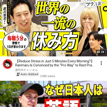
40:28
【Reduce Stress in Just 5 Minutes Every Morning?】
Ranmaru Is Convinced by the "Pro Way" to Rest Pra...
新R25チャンネル
Auto-dubbed
238K views