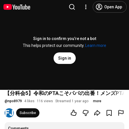
Open App
Sign in to confirm you’re not a bot
This helps protect our community.
Learn more
Sign in
【分科会5】令和のPTAこそパパの出番！メンズPTA
@
npo8979
4 likes
116 views
Streamed 1 year ago
more
Subscribe
Comments