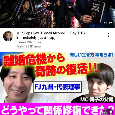
14:22
🚨 If Cops Say "I Smell Alcohol" — Say THIS
Immediately (It's a Trap)
James Whitmore
New
984K views
27:10