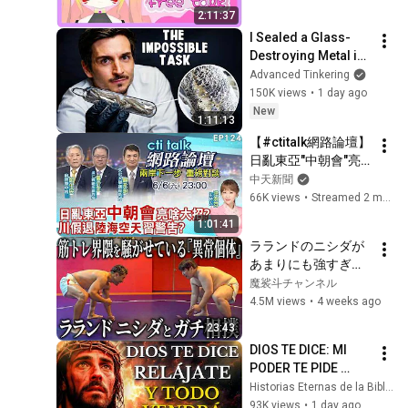
2:11:37
I Sealed a Glass-
Destroying Metal in 
Glass
Advanced Tinkering
150K views
•
1 day ago
New
1:11:13
【#ctitalk網路論壇】
日亂東亞"中朝會"亮
啥大招?川假退"陸海
中天新聞
空天"習警告?重磅對
66K views
•
Streamed 2 months ago
談 精彩全程ep124@
1:01:41
中天新聞CtiNews
ラランドのニシダが
あまりにも強すぎた
【筋トレ未経験の異
魔裟斗チャンネル
常個体】
4.5M views
•
4 weeks ago
23:43
DIOS TE DICE: MI 
PODER TE PIDE 
RELÁJARTE Y 
Historias Eternas de la Biblia
SOLTAR EL 
93K views
•
1 day ago