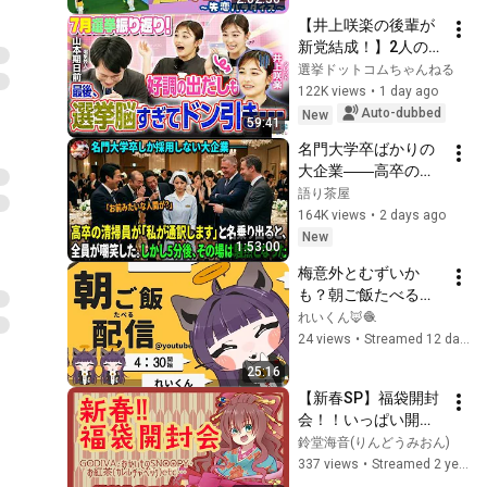
【井上咲楽の後輩が
新党結成！】2人の間
に週刊誌報道！？／
選挙ドットコムちゃんねる
田川市長に“再生の
122K views
•
1 day ago
道”系当選／“鈴木康
Auto-dubbed
New
59:41
友”氏が事務所侵入で
名門大学卒ばかりの
辞職願【井上咲楽×山
大企業――高卒の清
本期日前】｜選挙ド
掃員が「私が通訳い
語り茶屋
ットコムちゃんねる
たします」と財閥会
164K views
•
2 days ago
長に告げた瞬間、全
New
1:53:00
員が嘲笑した。しか
梅意外とむずいか
し5分後、その場は静
も？朝ご飯たべる配
まり返った。#動エ
信(2026/07/28)
れいくん🦊🧶
ピソード#老後の物
24 views
•
Streamed 12 days ago
語 #家族の物語
25:16
【新春SP】福袋開封
会！！いっぱい開け
るぞ！！～戦利品見
鈴堂海音(りんどうみおん)
て行けよ～
337 views
•
Streamed 2 years ago