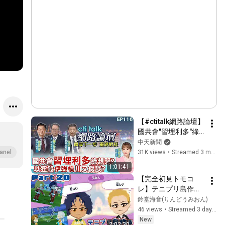
【#ctitalk網路論壇】
國共會"習埋利多"綠
想哭?以狂殺"伊強
中天新聞
槓"川又假談?重磅對
31K views
•
Streamed 3 months ago
anel
談 精彩完整全程
1:01:41
ep116@中天電視
【完全初見トモコ
CtiTv  
レ】テニプリ島作る
ぞ！！！～推しCP勝
鈴堂海音(りんどうみおん)
手に生活してくれ
46 views
•
Streamed 3 days ago
～　Part20
New
2:02:30