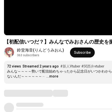
【初配信いつだ？】みんなでみおさんの歴史を
鈴堂海音(りんどうみおん)
Subscribe
363 subscribers
72 views
Streamed 2 years ago
#新人Vtuber
#関西弁vtuber
みんな～～～～勢いで配信始めちゃったから記念日がいつかわから
ないんだ～～～～～～～
…
...more
Comments