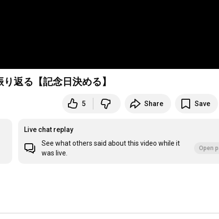
振り返る【記念日決める】
5
Share
Save
Live chat replay
See what others said about this video while it
Open p
was live.