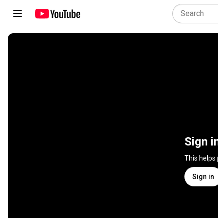
Sign i
This helps
Sign in