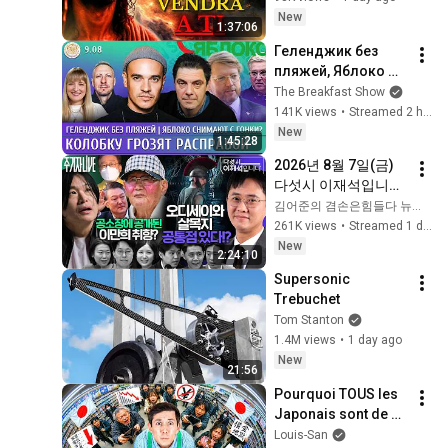
CONTROL, TODO 
New
1:37:06
LLEGARÁ EN SU 
Геленджик без 
MOMENTO 
пляжей, Яблоко 
PERFECTO
снимают с гонки? 
The Breakfast Show
Колобку грозят 
141K views
•
Streamed 2 hours ago
расправой. 
New
1:45:28
Давлетгильдеев, 
2026년 8월 7일(금) 
Рогов
다섯시 이재석입니다
(이봉우X박현광X이
김어준의 겸손은힘들다 뉴스공장
용주), 주기자 라이브
261K views
•
Streamed 1 day ago
(김은지X김예니X정
New
2:24:10
철운)
Supersonic 
Trebuchet
Tom Stanton
1.4M views
•
1 day ago
New
21:56
Pourquoi TOUS les 
Japonais sont de 
plus en plus pauvres 
Louis-San