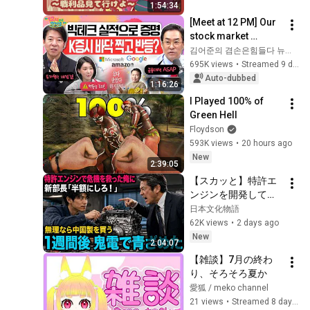
1:54:34
[Meet at 12 PM] Our 
stock market 
reclaims 6,000 
김어준의 겸손은힘들다 뉴스공장
points thanks to 
695K views
•
Streamed 9 days ago
strong foreign 
Auto-dubbed
1:16:26
buying! Is this t...
I Played 100% of 
Green Hell
Floydson
593K views
•
20 hours ago
New
2:39:05
【スカッと】特許エ
ンジンを開発して取
引先の倒産危機を救
日本文化物語
った俺に取引先の新
62K views
•
2 days ago
部長「半額にしろ！
New
2:04:07
無理なら中国製を買
【雑談】7月の終わ
う」1週間後、部長か
り、そろそろ夏か
ら鬼電→俺「お宅の
愛狐 / meko channel
競合と5倍で独占契約
21 views
•
Streamed 8 days ago
済みです」