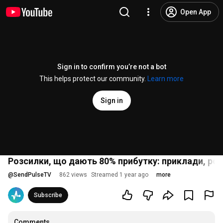
Open App
Sign in to confirm you’re not a bot
This helps protect our community.
Learn more
Sign in
Розсилки, що дають 80% прибутку: приклади, роз
@
SendPulseTV
862 views
Streamed 1 year ago
more
Subscribe
Comments