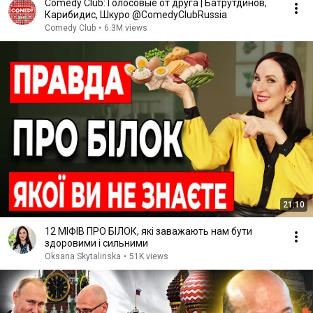
Comedy Club: Голосовые от друга | Батрутдинов,
Карибидис, Шкуро @ComedyClubRussia
Comedy Club
•
6.3M views
21:10
12 МІФІВ ПРО БІЛОК, які заважають нам бути
здоровими і сильними
Oksana Skytalinska
•
51K views