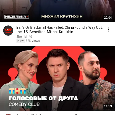
22:04
Iran's Oil Blackmail Has Failed: China Found a Way Out,
the U.S. Benefited. Mikhail Krutikhin
Sheinkin40
New
82K views
14:13