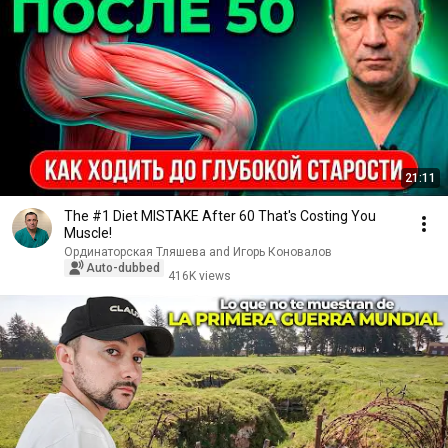
21:11
The #1 Diet MISTAKE After 60 That's Costing You
Muscle!
Ординаторская Тляшева and Игорь Коновалов
Auto-dubbed
416K views