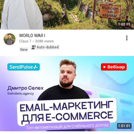
1:00:01
WORLD WAR I
Claux.7
•
308K views
Auto-dubbed
New
1:01:01