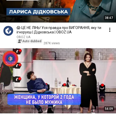
38:47
😱 ЦЕ НЕ ЛІНЬ! Уся правда про ВИГОРАННЯ, яку ти
ігноруєш | Дідковська | OBOZ.UA
OBOZ UA
Auto-dubbed
287K views
54:09