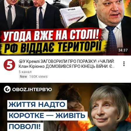
34:37
😬У Кремлі ЗАГОВОРИЛИ ПРО ПОРАЗКУ! ⚡️ЧАЛИЙ:
Клан Кірієнко ДОМОВИВСЯ ПРО КІНЕЦЬ ВІЙНИ. Є
один НЮАНС
5 канал
New
160K views