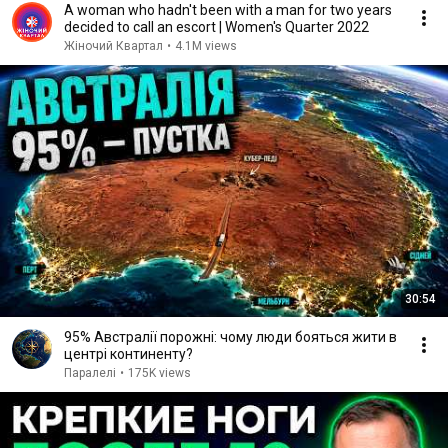
A woman who hadn't been with a man for two years
decided to call an escort | Women's Quarter 2022
Жіночий Квартал
•
4.1M views
30:54
95% Австралії порожні: чому люди бояться жити в
центрі континенту?
Паралелі
•
175K views