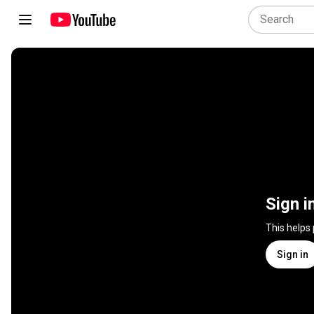
Sign i
This helps
Sign in