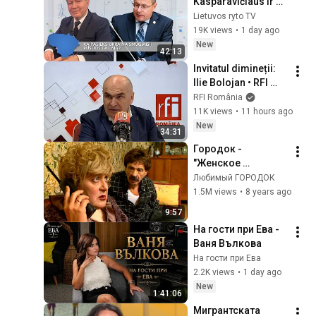
Kasparavičiaus ir Ž 
Pavilionio diskusija: 
Lietuvos ryto TV
Rusija – Europos 
19K views
•
1 day ago
šeimos narė?
New
42:13
Invitatul dimineții: 
Ilie Bolojan • RFI 
România
RFI România
11K views
•
11 hours ago
New
34:31
Городок -
"Женское 
коварство"
Любимый ГОРОДОК
1.5M views
•
8 years ago
9:57
На гости при Ева - 
Ваня Вълкова
На гости при Ева
2.2K views
•
1 day ago
New
1:41:06
Мигрантската 