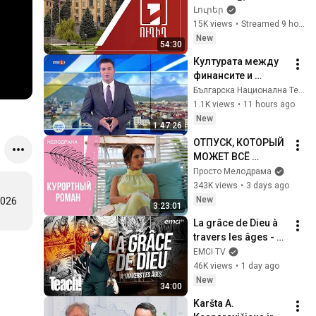
նստաշրջանը | 
Լուրեր
ՈՒՂԻՂ
15K views
•
Streamed 9 hours ago
New
54:30
Културата между 
финансите и 
разкритията, Денят 
Българска Национална Телевизия БНТ
започва, 07.08.2026
1.1K views
•
11 hours ago
New
1:47:26
ОТПУСК, КОТОРЫЙ 
МОЖЕТ ВСЁ 
ИЗМЕНИТЬ! 
Просто Мелодрама
Курортный роман. 
343K views
•
3 days ago
Все серии
New
026 
3:23:01
La grâce de Dieu à 
travers les âges - 
Teach! - Athoms 
EMCI TV
Mbuma
46K views
•
1 day ago
New
34:00
Karšta A. 