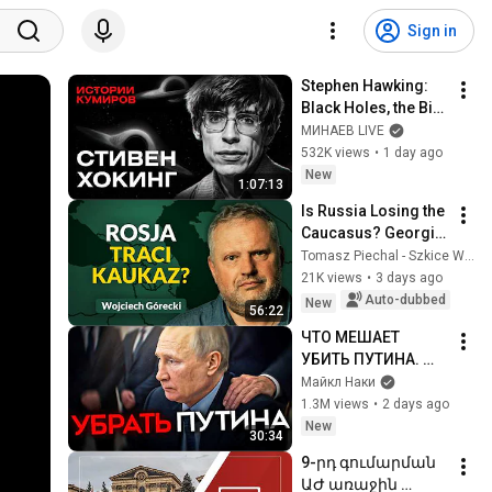
Sign in
Stephen Hawking: 
Black Holes, the Big 
Bang, and the End of 
МИНАЕВ LIVE
the Universe / Idol 
532K views
•
1 day ago
Stories / MINAEV
New
1:07:13
Is Russia Losing the 
Caucasus? Georgia, 
Armenia, 
Tomasz Piechal - Szkice Wschodnie
Azerbaijan, and 
21K views
•
3 days ago
Geopolitics. 
Auto-dubbed
New
56:22
Wojciech Górecki | 
ЧТО МЕШАЕТ 
...
УБИТЬ ПУТИНА. 
Сценарии 
Майкл Наки
ликвидации 
1.3M views
•
2 days ago
диктатора
New
30:34
9-րդ գումարման 
ԱԺ առաջին 