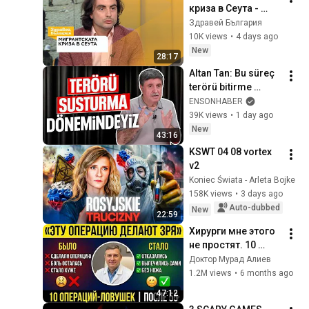
криза в Сеута - 
организирана 
Здравей България
акция в 
10K views
•
4 days ago
социалните 
New
28:17
мрежи? | 03 авг. 
Altan Tan: Bu süreç 
2026
terörü bitirme 
meselesidir
ENSONHABER
39K views
•
1 day ago
New
43:16
KSWT 04 08 vortex 
v2
Koniec Świata - Arleta Bojke
158K views
•
3 days ago
Auto-dubbed
New
22:59
Хирурги мне этого 
не простят. 10 
операций, которые 
Доктор Мурад Алиев
калечат после 55
1.2M views
•
6 months ago
47:12