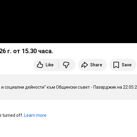
6 г. от 15.30 часа.
Like
Share
Save
 и социални дейности" към Общински съвет - Пазарджик на 22.05.2
turned off. 
Learn more