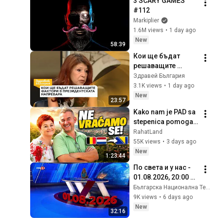
3 SCARY GAMES 
#112
Markiplier
1.6M views
•
1 day ago
New
58:39
Кои ще бъдат 
решаващите 
фактори в 
Здравей България
президентската 
3.1K views
•
1 day ago
надпревара | 6 авг. 
New
23:57
2026
Kako nam je PAD sa 
stepenica pomogao 
da se vratimo u 
RahatLand
Bosnu?
55K views
•
3 days ago
New
1:23:44
По света и у нас - 
01.08.2026, 20:00 ч. 
по БНТ
Българска Национална Телевизия БНТ
9K views
•
6 days ago
New
32:16