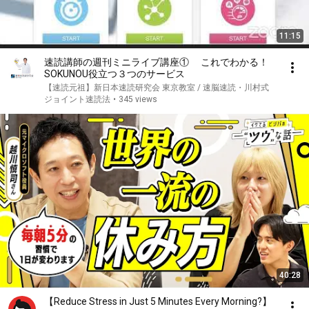
11:15
速読講師の週刊ミニライブ講座① これでわかる！
SOKUNOU役立つ３つのサービス
【速読元祖】新日本速読研究会 東京教室 / 速脳速読・川村式
ジョイント速読法
•
345 views
40:28
【Reduce Stress in Just 5 Minutes Every Morning?】