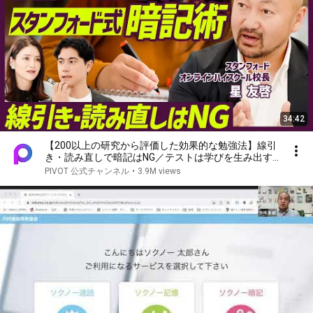
34:42
【200以上の研究から評価した効果的な勉強法】線引
き・読み直しで暗記はNG／テストは学びを生み出す
道具である／スタンフォード・星友啓氏が解説
PIVOT 公式チャンネル
•
3.9M views
【EDUCATION SKILL SET】