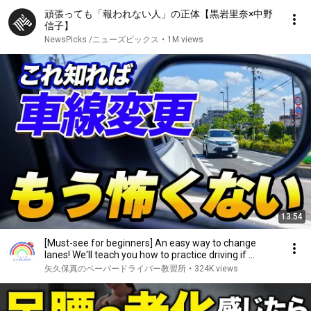
頑張っても「報われない人」の正体【黒岩里奈×中野
信子】
NewsPicks /ニューズピックス
•
1M views
13:54
[Must-see for beginners] An easy way to change
lanes! We'll teach you how to practice driving if ...
矢久保真のペーパードライバー教習所
•
324K views