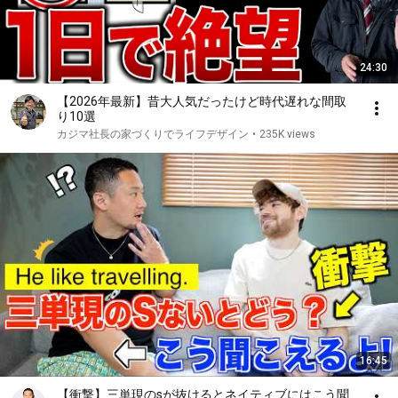
24:30
【2026年最新】昔大人気だったけど時代遅れな間取
り10選
カジマ社長の家づくりでライフデザイン
•
235K views
16:45
【衝撃】三単現のsが抜けるとネイティブにはこう聞