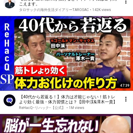
こえます。
タロサックの海外生活ダイアリーTAROSAC
•
142K views
47:39
【40代から若返る！】体力は才能じゃない！筋トレ
より効く最強・体力習慣とは？【田中渓&澤木一貴】
ReHacQ−リハック−【公式】
•
1M views