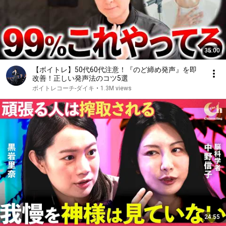
35:00
【ボイトレ】50代60代注意！『のど締め発声』を即
改善！正しい発声法のコツ5選
ボイトレコーチ-ダイキ
•
1.3M views
24:55