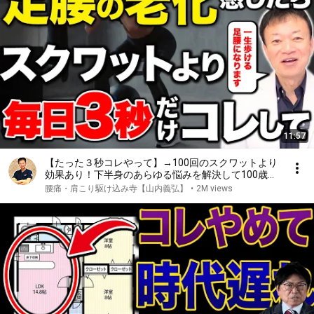
11:57
【たった３秒コレやって】→100回のスクワットより
効果あり！下半身のあらゆる悩みを解決して100歳ま
で自分の脚で歩ける究極のセルフケアとは
腰痛・肩こり駆け込み寺【山内義弘】
•
2M views