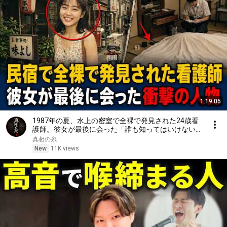
1:19:05
1987年の夏、水上の密室で全裸で発見された24歳看
護師。彼女が最後に会った「誰も知ってはいけない」
衝撃の人物
真相の糸
New
11K views