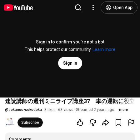
Open App
Sign in to confirm you’re not a bot
This helps protect our community.
Learn more
Sign in
速読講師の週刊ミニライブ講座37 車の運転に役立
@
sokunou-sokudoku
3 likes
68 views
Streamed 2 years ago
more
Subscribe
Comments