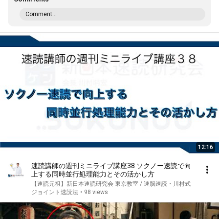
Comment...
12:16
速読講師の週刊ミニライブ講座38 ソクノー速読で向
上する同時並行処理能力とその活かし方
【速読元祖】新日本速読研究会 東京教室 / 速脳速読・川村式
ジョイント速読法
•
98 views