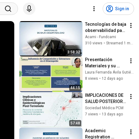
Sign in
Tecnologías de baja 
observabilidad para 
plataformas 
Acami - Fundcami
avanzadas
310 views
•
Streamed 1 month ago
3:58:32
Presentación 
Materiales y su 
caracterización(cie
Laura Fernanda Ávila Gutiérrez
ncia e ingenería de 
8 views
•
12 days ago
materiales)
44:15
IMPLICACIONES DE 
SALUD POSTERIOR 
AL TERREMOTO
Sociedad Médica PCM
7 views
•
13 days ago
57:48
Academic 
Registration 