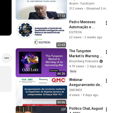
Number of José 
Acami - Fundcami
Enrique Fojón 
312 views
•
Streamed 3 months ago
Lagoa
57:23
Pedro Meneses: 
Automação e 
controlo de 
EGITRON
Qualidade 
22 views
•
2 weeks ago
Inteligente como 
22:43
Motores da 
The Tungsten 
Indústria do Futuro
Market Is Warning 
of an Upcoming War 
Bloomberg Podcasts
| Odd Lots
4.7K views
•
2 days ago
New
44:26
Webinar 
Aseguramiento del 
producto mediante 
QMCMEX
la inspección de 
4 views
•
9 days ago
limpieza técnica de 
50:06
componentes 
Politics Chat, August 
VDA19.1