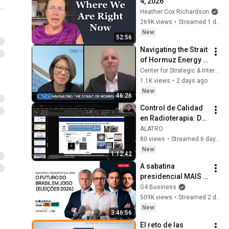
4, 2026
Heather Cox Richardson
269K views
•
Streamed 1 day ago
New
52:56
Navigating the Strait 
of Hormuz Energy 
Crisis
Center for Strategic & International Studies
1.1K views
•
2 days ago
New
46:26
Control de Calidad 
en Radioterapia: Del 
aseguramiento de 
ALATRO
la calidad a la 
80 views
•
Streamed 6 days ago
seguridad del 
New
1:12:42
paciente
A sabatina 
presidencial MAIS 
IMPORTANTE para 
G4 Business
os empresários 
509K views
•
Streamed 2 days ago
brasileiros | 
New
3:46:56
Eleições 2026
El reto de las 