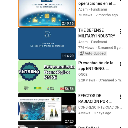
operaciones en el 
ciberespacio
Acami - Fundcami
70 views
•
2 months ago
2:40:16
THE DEFENSE 
MILITARY INDUSTRY
Acami - Fundcami
776 views
•
Streamed 5 years ago
Auto-dubbed
1:14:29
Presentación de la 
app ENTRENO: 
Entrenamiento 
ONCE
Neurológico ONCE | 
2.2K views
•
Streamed 5 months ago
CTI
56:56
EFECTOS DE 
RADIACIÓN POR 
NEUTRONES EN 
CONGRESO INTERNACIONAL FCPN LX AÑOS - UMSA
MATERIALES EN UN 
4 views
•
8 days ago
REACTOR NUCLEAR 
27:20
DE INVESTIGACIÓN