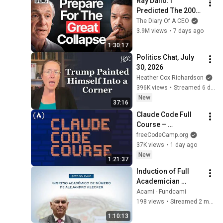
Ray Dalio: I 
Predicted The 2008 
CRASH, I Know What 
The Diary Of A CEO
Comes Next!
3.9M views
•
7 days ago
1:30:17
Politics Chat, July 
30, 2026
Heather Cox Richardson
396K views
•
Streamed 6 days ago
New
37:16
Claude Code Full 
Course – 
Autonomous Goals, 
freeCodeCamp.org
MCP, and VS Code 
37K views
•
1 day ago
Setup
New
1:21:37
Induction of Full 
Academician 
Alejandro Klecker
Acami - Fundcami
198 views
•
Streamed 2 months ago
1:10:13