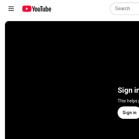
Sign i
This helps
Sign in