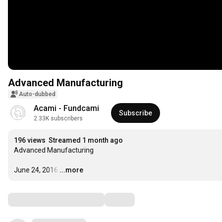
Advanced Manufacturing
Auto-dubbed
Acami - Fundcami
Subscribe
2.33K subscribers
196 views
Streamed 1 month ago
Advanced Manufacturing

June 24, 2016
…
...more
Comments