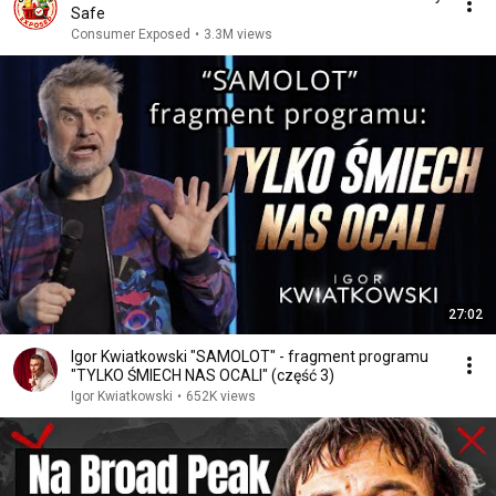
Safe
Consumer Exposed
•
3.3M views
27:02
Igor Kwiatkowski "SAMOLOT" - fragment programu
"TYLKO ŚMIECH NAS OCALI" (część 3)
Igor Kwiatkowski
•
652K views