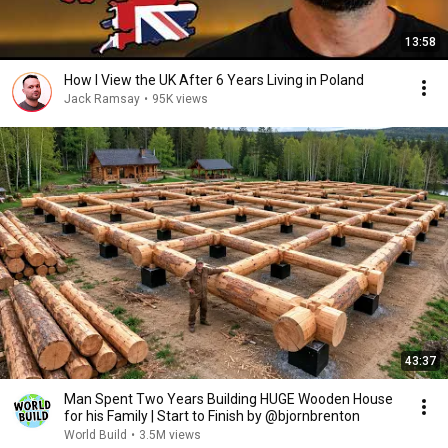
13:58
How I View the UK After 6 Years Living in Poland
Jack Ramsay
•
95K views
43:37
Man Spent Two Years Building HUGE Wooden House
for his Family | Start to Finish by @bjornbrenton
World Build
•
3.5M views