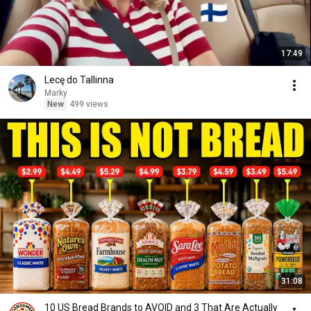
17:49
Lecę do Tallinna
Marky
New
499 views
31:08
10 US Bread Brands to AVOID and 3 That Are Actually