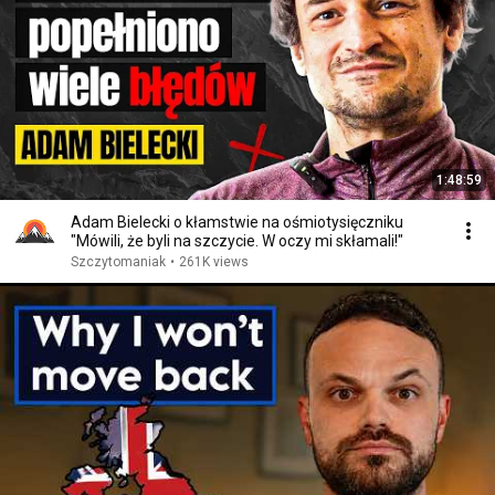
1:48:59
Adam Bielecki o kłamstwie na ośmiotysięczniku
"Mówili, że byli na szczycie. W oczy mi skłamali!"
Szczytomaniak
•
261K views