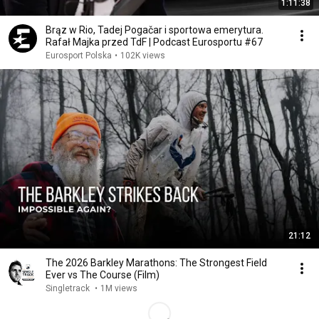
1:11:38
Brąz w Rio, Tadej Pogačar i sportowa emerytura.
Rafał Majka przed TdF | Podcast Eurosportu #67
Eurosport Polska
•
102K views
21:12
The 2026 Barkley Marathons: The Strongest Field
Ever vs The Course (Film)
Singletrack
•
1M views