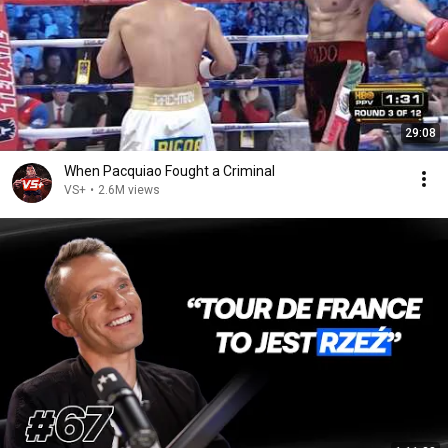
29:08
When Pacquiao Fought a Criminal
VS+
•
2.6M views