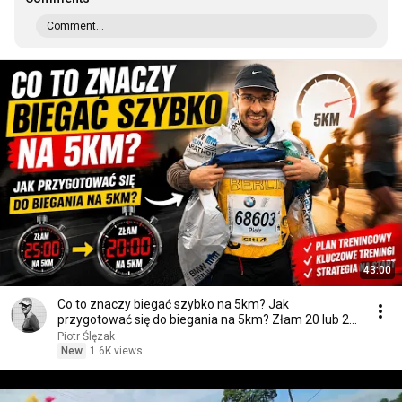
Comment...
43:00
Co to znaczy biegać szybko na 5km? Jak
przygotować się do biegania na 5km? Złam 20 lub 25
min na 5km
Piotr Ślęzak
New
1.6K views