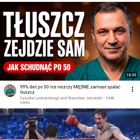
16:35
99% diet po 50-tce niszczy MIĘŚNIE zamiast spalać
tłuszcz
Dyżurka Laskowskiego and Stanisław Jakowski
•
344K
views