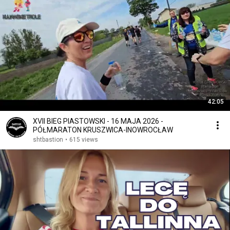
42:05
XVII BIEG PIASTOWSKI - 16 MAJA 2026 -
PÓŁMARATON KRUSZWICA-INOWROCŁAW
shtbastion
•
615 views