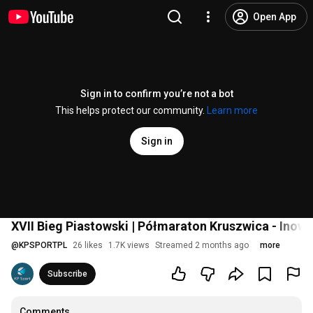
Open App
Sign in to confirm you’re not a bot
This helps protect our community.
Learn more
Sign in
XVII Bieg Piastowski | Półmaraton Kruszwica - Ino
@
KPSPORTPL
26 likes
1.7K views
Streamed 2 months ago
more
Subscribe
Comments