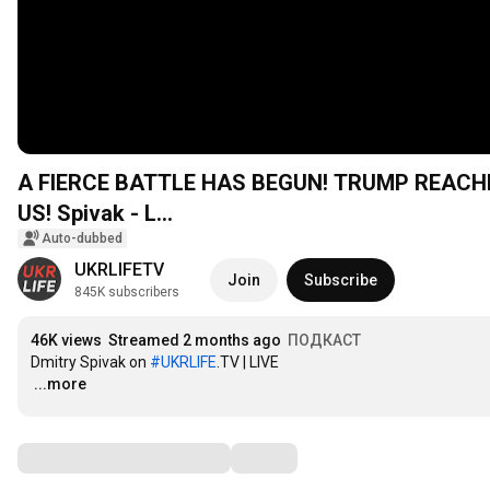
A FIERCE BATTLE HAS BEGUN! TRUMP REACHE
US! Spivak - L...
Auto-dubbed
UKRLIFETV
Join
Subscribe
845K subscribers
46K views
Streamed 2 months ago
ПОДКАСТ
Dmitry Spivak on 
#UKRLIFE
…
...more
Comments