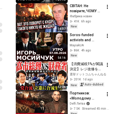
СВІТАН: Не 
повірите, ЧОМУ 
КНДР ВІДПРАВИЛИ 
Фабрика новин
В УКРАЇНУ! З 
41K
6h ago
ракетами все НЕ 
New
16:07
ТАК ПРОСТО. 
Soros-funded 
ЗАБУДЬТЕ ПРО 
activists and 
КИЇВ
Fedorov are 
MayiakUA
stripping Zelensky 
86K
4h ago
of legitimacy by 
New
54:16
staging a palace 
【消費減税1%が閣議
coup....
決定】レジ改修を巡
る攻防と自民党内の
選挙ドットコムちゃんねる
激しい葛藤／中道・
201K
1d ago
立憲・公明の3党合流
Auto-dubbed
New
52:26
構想に浮上した「第4
Портников: 
の選択肢」とは？
«Молодому 
【今野忍×山本期日
поколению надо 
Delfi Литва
前】｜選挙ドットコ
готовиться гибнуть 
7.5K
Streamed 45 min ago
ム
на войнах»
New