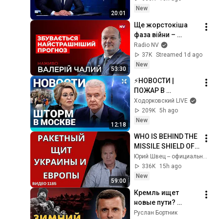
New
20:01
Ще жорстокіша 
фаза війни – 
Валерій Чалий 
Radio NV
наживо
37K
Streamed 1d ago
New
53:30
⚡️НОВОСТИ | 
ПОЖАР В 
ПЕТЕРБУРГЕ | 
Ходорковский LIVE
ВЗРЫВ В 
209K
5h ago
ЕКАТЕРИНБУРГЕ | 
New
12:18
УПАЛА ВЕРА В 
WHO IS BEHIND THE 
ВОЙНУ | ПРИГОВОР 
MISSILE SHIELD OF 
ЖУРНАЛИСТКЕ
EUROPE AND 
Юрий Швец -- официальный канал
UKRAINE? /No. 
336K
15h ago
1185/ Yuri Shvets
New
59:00
Кремль ищет 
новые пути? 
Переговоры в 
Руслан Бортник