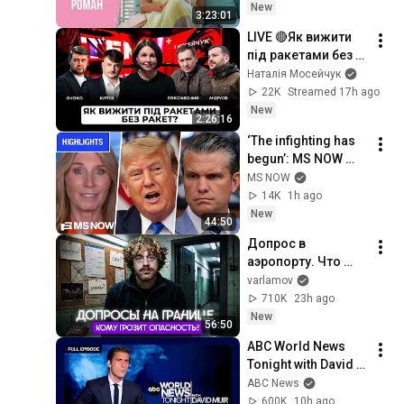
Все серии
New
3:23:01
LIVE 🔴Як вижити 
під ракетами без 
ракет? Тема з 
Наталія Мосейчук
Мосейчук. 137 
22K
Streamed 17h ago
випуск
New
2:26:16
‘The infighting has 
begun’: MS NOW 
reacts to reported 
MS NOW
Trump-Hegseth 
14K
1h ago
CLASH over Iran | 
New
44:50
COMPILATION
Допрос в 
аэропорту. Что 
спрашивает ФСБ? | 
varlamov
Уголовные дела за 
710K
23h ago
донаты, 
New
56:50
отношение к войне 
ABC World News 
и Навальному
Tonight with David 
Muir Full Broadcast 
ABC News
- Aug. 8, 2026
600K
10h ago