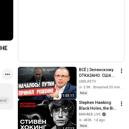
THE
ВСЁ | Зеленскому 
ОТКАЗАНО: США 
дали ЗАДНЮЮ | 
UKRLIFETV
Спивак - прямой 
5.9K
Streamed 55 min ago
эфир
New
1:05:11
anel
Stephen Hawking: 
Black Holes, the Big 
Bang, and the End of 
МИНАЕВ LIVE
the Universe / Idol 
483K
1d ago
Stories / MINAEV
New
1:07:13