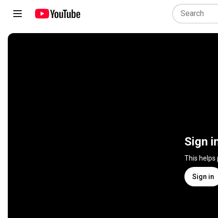
Sign i
This helps
Sign in