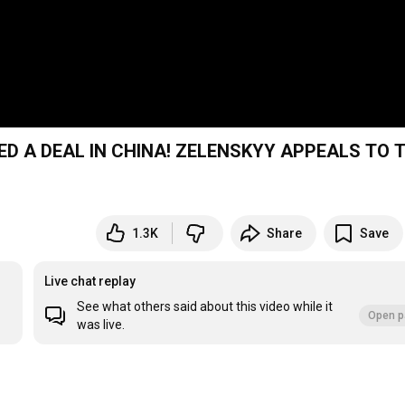
D A DEAL IN CHINA! ZELENSKYY APPEALS TO 
1.3K
Share
Save
Live chat replay
See what others said about this video while it
Open p
was live.