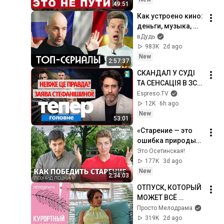
49:51
Как устроено кино: 
деньги, музыка, 
лицемерие, 
вДудь
Голливуд / вДудь
983K
2d ago
New
2:57:37
СКАНДАЛ У СУДІ 
ТА СЕНСАЦІЯ В ЗСУ! 
Застава 
Espreso.TV
Стефанішиній, 
12K
6h ago
генерал Собко у 
New
53:01
Драпатого і страх 
«Старение — это 
голоду
ошибка природы». 
Большой разговор 
Это Осетинская!
с ученым из 
177K
3d ago
Гарварда
New
2:34:03
ОТПУСК, КОТОРЫЙ 
МОЖЕТ ВСЁ 
ИЗМЕНИТЬ! 
Просто Мелодрама
Курортный роман. 
319K
2d ago