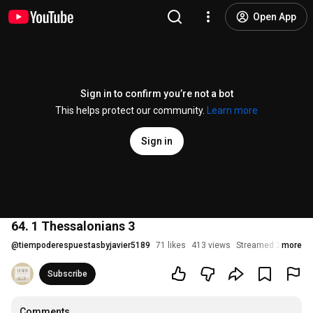
Open App
Sign in to confirm you’re not a bot
This helps protect our community.
Learn more
Sign in
64. 1 Thessalonians 3
@
tiempoderespuestasbyjavier5189
71 likes
413 views
Streamed 2 months
more
Subscribe
Comments