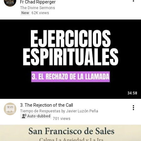
Fr Chad Ripperger
The Divine Sermons
New
62K views
34:58
3. The Rejection of the Call
Tiempo de Respuestas by Javier Luzón Peña
Auto-dubbed
701 views