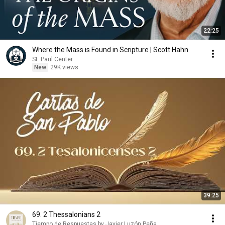
22:25
Where the Mass is Found in Scripture | Scott Hahn
St. Paul Center
New
29K views
39:25
69. 2 Thessalonians 2
Tiempo de Respuestas by Javier Luzón Peña