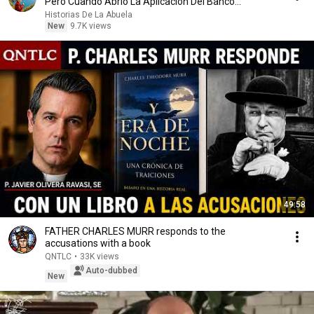
Pero Cuando Abrió La Aplicación Del Banco...
Historias De La Abuela
New
9.7K views
49:58
FATHER CHARLES MURR responds to the
accusations with a book
QNTLC
•
33K views
Auto-dubbed
New