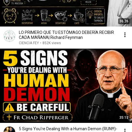
36:26
LO PRIMERO QUE TU ESTÓMAGO DEBERÍA RECIBIR
CADA MAÑANA| Richard Feynman
CIENCIA FEY
•
852K views
35:13
5 Signs You're Dealing With a Human Demon (RUN!!!)-