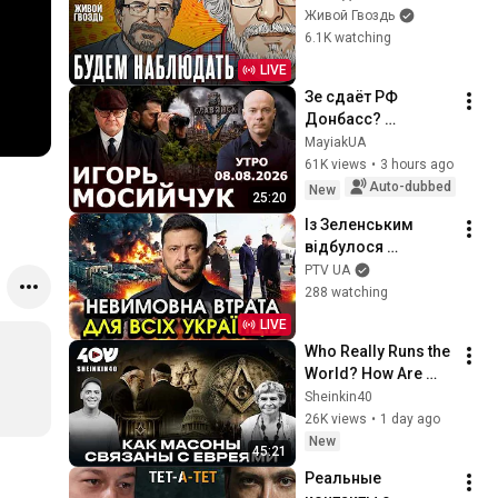
Сергей Бунтман / 
Живой Гвоздь
Будем Наблюдать 
6.1K watching
// 08.08.26
LIVE
Зе сдаёт РФ 
Донбасс? 
Ожесточение 
MayiakUA
войны! Пустые 
61K views
•
3 hours ago
полки «Сільпо» и 
Auto-dubbed
New
25:20
сербский вояж 
Із Зеленським 
Зеленского!
відбулося 
ТРАГІЧНЕ прямо в 
PTV UA
СЕРБІЇ?! Усі 
288 watching
ТРЕМТЯТЬ від цих 
LIVE
кадрів, у таке 
Who Really Runs the 
ВАЖКО ПОВІРИТИ
World? How Are 
Freemasons 
Sheinkin40
Connected to Jews? 
26K views
•
1 day ago
Faina Bulavina on 
New
45:21
Historical Mys...
Реальные 