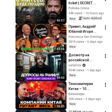
ticket | SECRET 
NEGOTIATIONS 
Politeka Online
behind Ukraine's 
34K views
•
16 hours ago
back | SECRET 
Auto-dubbed
New
46:57
ORDER: Something 
Привет, Андрей! 
TERR...
Юбилей Игоря 
Крутого 01.08.2026
Francesca.San.Domingo
281K views
•
6 days ago
New
1:45:56
Досмотр на 
российской 
границе. Кто в зоне 
varlamov
риска? | Допросы 
954K views
•
1 day ago
уехавших, вопросы 
New
56:50
про ВСУ
Техноимперия 
Китая – 10 
компаний, которые 
Визионеры
правят планетой
20K views
•
3 days ago
New
1:06:53