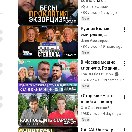
контакты с 
потусторонними 
Журнал «Фома»
силами. Истории 
48K views
•
1 day ago
от священника
New
1:03:18
Руслан Белый: 
эмиграция, 
стендап и жизнь 
Илья Аксельрод
после большого 
48K views
•
19 hours ago
переезда | «От реки 
New
1:04:12
до моря» (выпуск 
В Москве мощно 
90)
хлопнуло, Родина 
мочит Яблоко, 
The Breakfast Show
Путин нападет 
151K views
•
Streamed 1 hour ago
осенью? Эггерт, 
New
2:10:33
Волков
«Старение — это 
ошибка природы». 
Большой разговор 
Это Осетинская!
с ученым из 
198K views
•
4 days ago
Гарварда
New
2:34:03
GAIDAI: One-way 