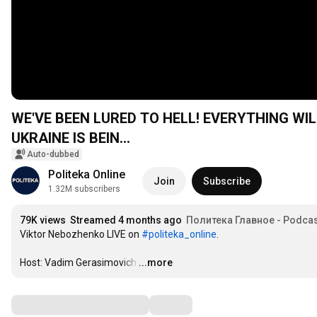
WE'VE BEEN LURED TO HELL! EVERYTHING WI
UKRAINE IS BEIN...
Auto-dubbed
Politeka Online
Join
Subscribe
1.32M subscribers
79K views
Streamed 4 months ago
Политека Главное - Podcas
Viktor Nebozhenko LIVE on 
#politeka_online
.

Host: Vadim Gerasimovich
…
...more
Comments