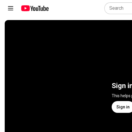
Sign i
This helps
Sign in