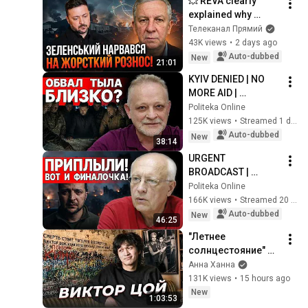
💥 REVA clearly 
explained why 
Russia is blowing up 
Телеканал Прямий
logistics 
43K views
•
2 days ago
warehouses in 
Auto-dubbed
New
21:01
Ukraine! Hysteria on 
KYIV DENIED | NO 
Ba...
MORE AID | 
ZOLOTAREV - LIVE | 
Politeka Online
PUTIN OFFERED A 
125K views
•
Streamed 1 day ago
PAUSE in the war
Auto-dubbed
New
38:14
URGENT 
BROADCAST | 
SOSKIN: Putin is 
Politeka Online
preparing a MEGA-
166K views
•
Streamed 20 hours ago
SLAUGHTER | Trump 
Auto-dubbed
New
46:25
has outplayed 
"Летнее 
Zelensky | T...
солнцестояние" 
Виктор ЦОЙ
Анна Ханна
131K views
•
15 hours ago
New
1:03:53