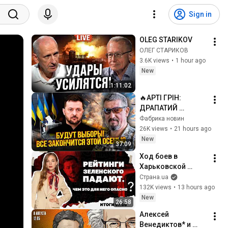
Sign in
OLEG STARIKOV
ОЛЕГ СТАРИКОВ
3.6K views
•
1 hour ago
New
1:11:02
🔥АРТІ ГРІН: 
ДРАПАТИЙ 
ЗДИВУВАВ ПУТІНА! 
Фабрика новин
ЗІРВАЛИ 
26K views
•
21 hours ago
ОПЕРАЦІЮ АРМІЇ 
New
37:09
РФ. США вже 
Ход боев в 
НАДІСЛАЛИ 
Харьковской 
СИГНАЛ Києву
области, 
Страна.ua
конфликта вокруг 
132K views
•
13 hours ago
русского языка, 
New
26:58
падающие 
Алексей 
рейтинги 
Венедиктов* и 
Зеленского. 07.08