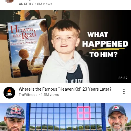
ANATOLY
•
6M views
36:32
Where is the Famous “Heaven Kid” 23 Years Later?
TruWitness
•
1.5M views