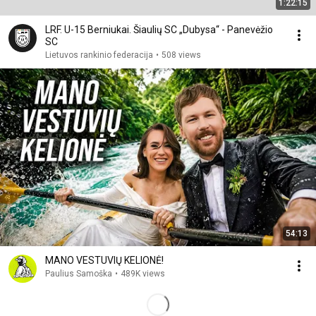
1:22:15
LRF. U-15 Berniukai. Šiaulių SC „Dubysa“ - Panevėžio
SC
Lietuvos rankinio federacija
•
508 views
54:13
MANO VESTUVIŲ KELIONĖ!
Paulius Samoška
•
489K views