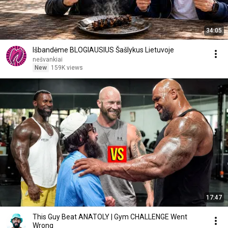
34:05
Išbandėme BLOGIAUSIUS Šašlykus Lietuvoje
nešvankiai
New
159K views
17:47
This Guy Beat ANATOLY | Gym CHALLENGE Went
Wrong