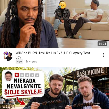
44:24
Will She BURN Him Like His Ex? | UDY Loyalty Test
UDY
New
1M views