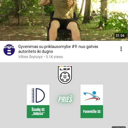
31:06
Gyvenimas su priklausomybe #9: nuo gatvės
autoriteto iki dugno
Vilties Švyturys
•
5.1K views