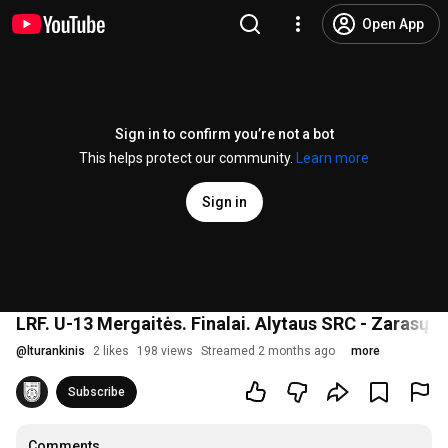
Open App
Sign in to confirm you’re not a bot
This helps protect our community.
Learn more
Sign in
LRF. U-13 Mergaitės. Finalai. Alytaus SRC - Zarasų 
@
lturankinis
2 likes
198 views
Streamed 2 months ago
more
Subscribe
Comments