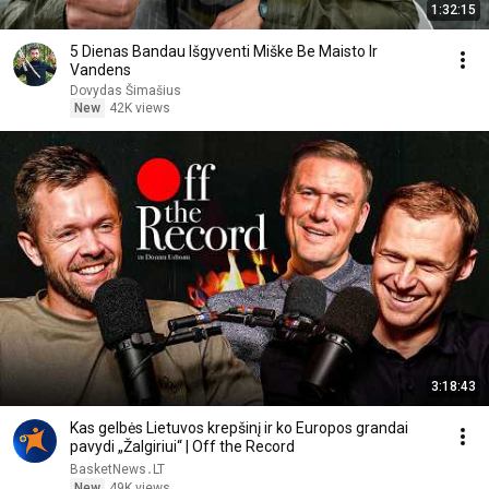
1:32:15
5 Dienas Bandau Išgyventi Miške Be Maisto Ir
Vandens
Dovydas Šimašius
New
42K views
3:18:43
Kas gelbės Lietuvos krepšinį ir ko Europos grandai
pavydi „Žalgiriui“ | Off the Record
BasketNews․LT
New
49K views