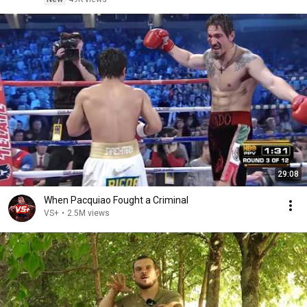
29:08
When Pacquiao Fought a Criminal
VS+
•
2.5M views