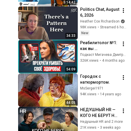
5:14:42
Politics Chat, August 
6, 2026
Heather Cox Richardson
98K views
•
Streamed 6 hours ago
New
34:33
Реабилитолог №1: 
как вы 
УНИЧТОЖАЕТЕ 
Подкаст Мигачева Дмитрия and Аня Семенюк • Самоостеопатия
свой организм? 5 
326K views
•
4 months ago
ошибок, которые 
54:09
делают ВСЕ! | Анна 
Городок с 
Семенюк
натюрмортом.
MsSergei1971
94K views
•
14 years ago
44:05
НЕДУШНЫЙ HR — 
КОГО НЕ БЕРУТ НА 
ЭВЕРЕСТ
Недушный HR and 2 more
21K views
•
3 weeks ago