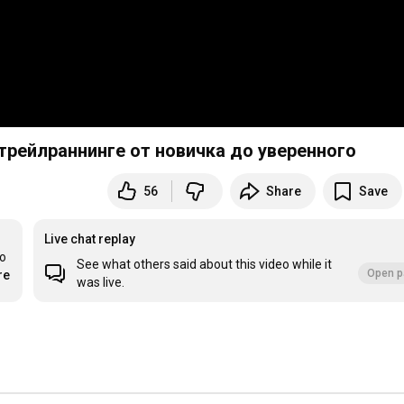
трейлраннинге от новичка до уверенного
56
Share
Save
Live chat replay
 
See what others said about this video while it
Open p
re
was live.