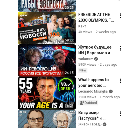
20:25
FREERIDE AT THE 
2030 OLYMPICS, THE 
SKI INDUSTRY IN 
Кант
RUSSIA AND THE 
4K views
•
2 weeks ago
WORLD FROM THE 
59:22
PANDEMIC TO 
Жуткое будущее 
SANC...
ИИ | Варламов и 
Дороничев в AI-
varlamov
столице мира 
590K views
•
2 days ago
Кремниевой 
New
1:24:15
долине
What happens to 
your aerobic 
capacity after 35 
Leonardo Mourglia
(and how to stop it!) 
120K views
•
1 month ago
⛔
Dubbed
16:21
Владимир 
Пастухов* и 
Алексей 
Живой Гвоздь