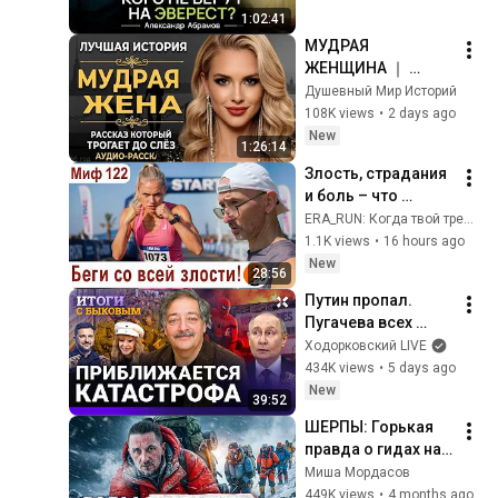
1:02:41
МУДРАЯ 
ЖЕНЩИНА ｜ 
Рассказ, который 
Душевный Мир Историй
трогает до 
108K views
•
2 days ago
глубины души. 
New
1:26:14
Очень сильная 
Злость, страдания 
история ｜ Аудио 
и боль – что 
рассказ.
поможет бежать 
ERA_RUN: Когда твой тренер - доктор
быстрее? Нужно 
1.1K views
•
16 hours ago
ли страдать на 
New
28:56
бегу? Миф о беге № 
Путин пропал. 
122
Пугачева всех 
уделала. Трамп 
Ходорковский LIVE
выбрал 
434K views
•
5 days ago
Зеленского. 
New
39:52
Мобилизация уже 
ШЕРПЫ: Горькая 
в августе. БЫКОВ
правда о гидах на 
Эвересте
Миша Мордасов
449K views
•
4 months ago