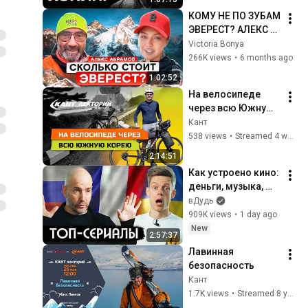
КОМУ НЕ ПО ЗУБАМ 
ЭВЕРЕСТ? АЛЕКС 
АБРАМОВ про 
Victoria Bonya
страхи, силу духа и 
266K views
•
6 months ago
женщин в 
1:02:52
альпинизме | 
На велосипеде 
Виктория Боня
через всю Южную 
Корею: 1400 км за 
Кант
11 дней от Сеула 
538 views
•
Streamed 4 weeks ago
до Пусана и 
2:14:51
обратно
Как устроено кино: 
деньги, музыка, 
лицемерие, 
вДудь
Голливуд / вДудь
909K views
•
1 day ago
New
2:57:37
Лавинная 
безопасность
Кант
1.7K views
•
Streamed 8 years ago