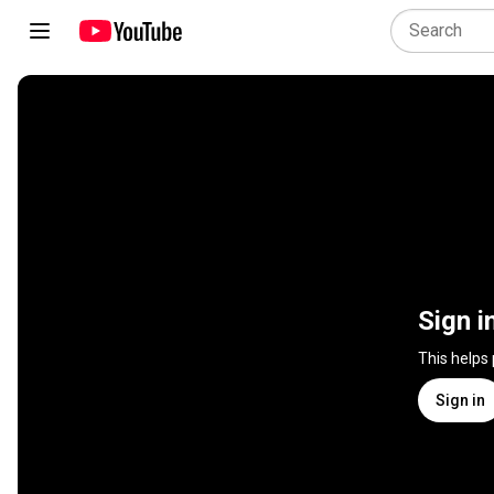
Sign i
This helps
Sign in