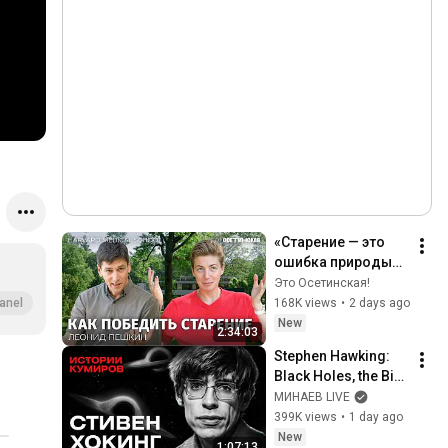
«Старение — это 
ошибка природы». 
Большой разговор 
Это Осетинская!
с ученым из 
168K views
•
2 days ago
anel
Гарварда
New
2:34:03
Stephen Hawking: 
Black Holes, the Big 
Bang, and the End of 
МИНАЕВ LIVE
the Universe / Idol 
399K views
•
1 day ago
Stories / MINAEV
New
1:07:13