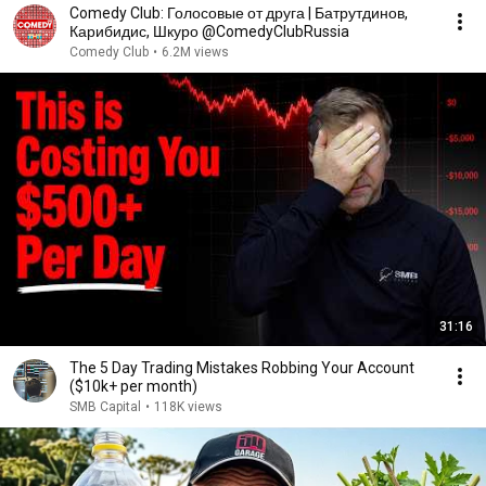
Comedy Club: Голосовые от друга | Батрутдинов,
Карибидис, Шкуро @ComedyClubRussia
Comedy Club
•
6.2M views
31:16
The 5 Day Trading Mistakes Robbing Your Account
($10k+ per month)
SMB Capital
•
118K views