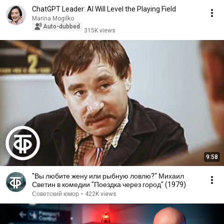
ChatGPT Leader: AI Will Level the Playing Field
Marina Mogilko
Auto-dubbed
315K views
9:58
"Вы любите жену или рыбную ловлю?" Михаил
Светин в комедии "Поездка через город" (1979)
Советский юмор
•
422K views