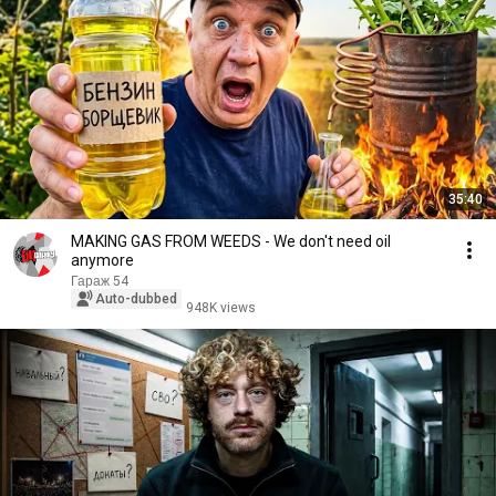
35:40
MAKING GAS FROM WEEDS - We don't need oil
anymore
Гараж 54
Auto-dubbed
948K views