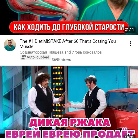
21:11
The #1 Diet MISTAKE After 60 That's Costing You
Muscle!
Ординаторская Тляшева and Игорь Коновалов
Auto-dubbed
369K views
19:21