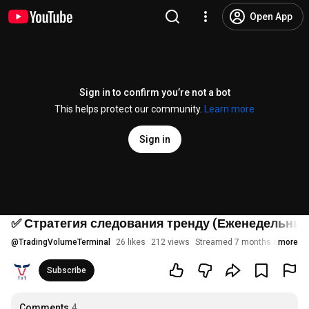
Open App
Sign in to confirm you’re not a bot
This helps protect our community.
Learn more
Sign in
✅ Стратегия следования тренду (Еженедельный
@
TradingVolumeTerminal
26 likes
212 views
Streamed 7 months ago
more
Subscribe
Comments
4