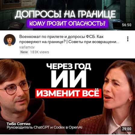
56:50
Военкомат по прилете и допросы ФСБ. Как
проверяют на границе? | Советы при возвращении
в Россию
varlamov
New
183K views
29:00