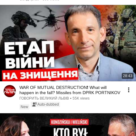
28:43
WAR OF MUTUAL DESTRUCTION❗ What will
happen in the fall? Missiles from DPRK PORTNIKOV
ГОВОРИТЬ ВЕЛИКИЙ ЛЬВІВ
•
55K views
Auto-dubbed
New