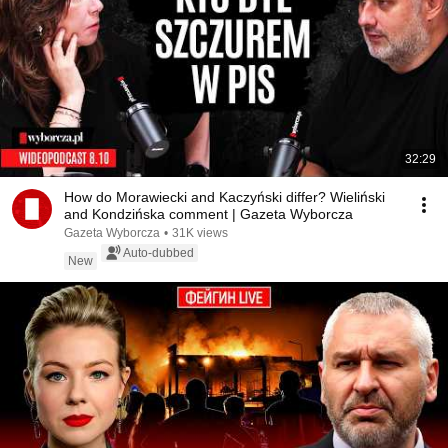
32:29
How do Morawiecki and Kaczyński differ? Wieliński
and Kondzińska comment | Gazeta Wyborcza
Gazeta Wyborcza
•
31K views
Auto-dubbed
New