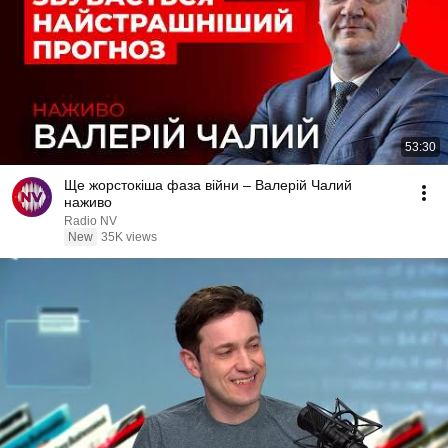
53:30
Ще жорстокіша фаза війни – Валерій Чалий
наживо
Radio NV
New
35K views