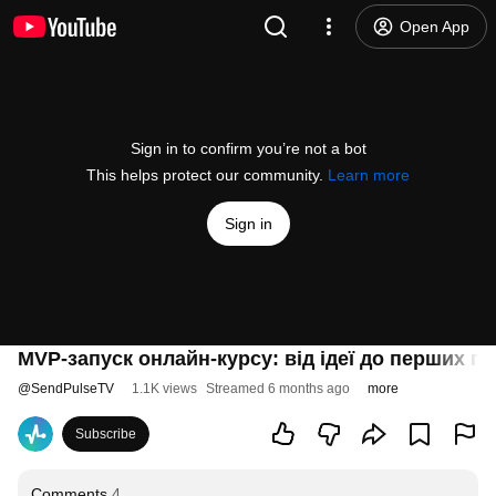
Open App
Sign in to confirm you’re not a bot
This helps protect our community.
Learn more
Sign in
MVP-запуск онлайн-курсу: від ідеї до перших пр
@
SendPulseTV
1.1K views
Streamed 6 months ago
more
Subscribe
Comments
4