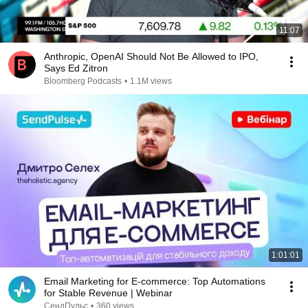
11:07
Anthropic, OpenAI Should Not Be Allowed to IPO,
Says Ed Zitron
Bloomberg Podcasts
•
1.1M views
1:01:01
Email Marketing for E-commerce: Top Automations
for Stable Revenue | Webinar
СендПульс
•
360 views