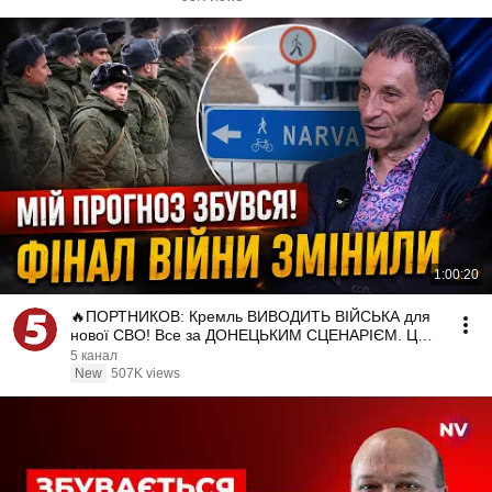
1:00:20
🔥ПОРТНИКОВ: Кремль ВИВОДИТЬ ВІЙСЬКА для
нової СВО! Все за ДОНЕЦЬКИМ СЦЕНАРІЄМ. Це
шанс для УКРАЇНИ
5 канал
New
507K views