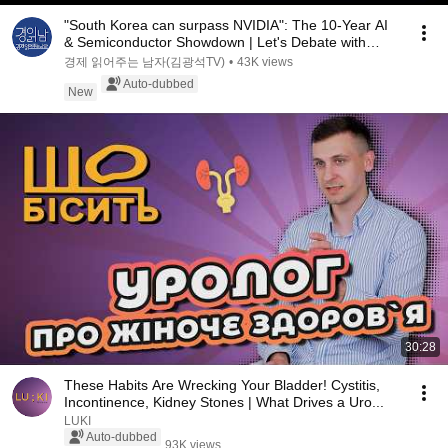
"South Korea can surpass NVIDIA": The 10-Year AI
& Semiconductor Showdown | Let's Debate with
Gye...
경제 읽어주는 남자(김광석TV)
•
43K views
Auto-dubbed
New
30:28
These Habits Are Wrecking Your Bladder! Cystitis,
Incontinence, Kidney Stones | What Drives a Uro...
LUKI
Auto-dubbed
93K views