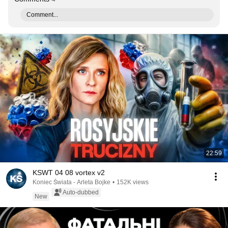
Comment...
22:59
KSWT 04 08 vortex v2
Koniec Świata - Arleta Bojke
•
152K views
Auto-dubbed
New