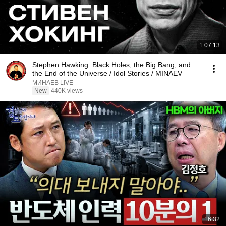
1:07:13
Stephen Hawking: Black Holes, the Big Bang, and
the End of the Universe / Idol Stories / MINAEV
МИНАЕВ LIVE
New
440K views
16:32