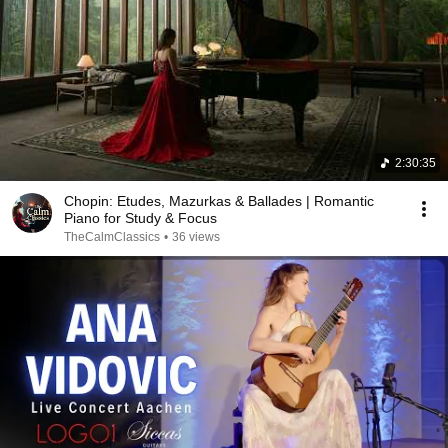
2:30:35
Chopin: Etudes, Mazurkas & Ballades | Romantic
Piano for Study & Focus
TheCalmClassics
•
36 views