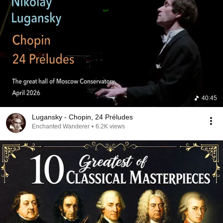
40:45
Lugansky - Chopin, 24 Préludes
Enchanted Wanderer
•
6.2K views