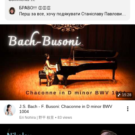
БРАВО!!! 👏👏👏

Перш за все, хочу подякувати Станіславу Павловичу 
за віртуозне, філігранне виконання! Отримую 
естетичну насолоду від кожного концерту!!!

Геніальна музика у геніальному виконанні.🎉🎉🎉🎉
🎉

Сьогодні звучали мої найулюбленіші композитори❤️! 
Здається, Бах писав цю "Чакону" для того, щоб 
колись її зіграли саме так. Філігранна техніка, 
витончений звук і неймовірне відчуття стилю. 👏👏👏

Затамувала подих від першої до останньої 
ноти!!!!!!!!

🎼🎶👍👍👍🫶👏👏👏
15:28
J.S. Bach - F. Busoni: Chaconne in D minor BWV
1004
Eri Nohira | 野平 枝里
•
83 views