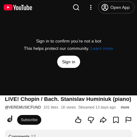
Open App
Sign in to confirm you’re not a bot
This helps protect our community.
Learn more
Sign in
LIVE! Chopin / Bach. Stanislav Huminiuk (piano)
@
VEREMUSICFUND
101 likes
1K views
Streamed 13 days ago
more
Subscribe
Comments
12