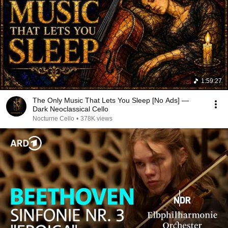
1:59:27
The Only Music That Lets You Sleep [No Ads] —
Dark Neoclassical Cello
Nocturne Cello
•
378K views