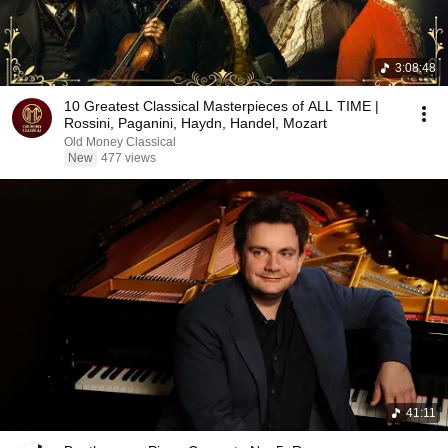
3:08:48
10 Greatest Classical Masterpieces of ALL TIME |
Rossini, Paganini, Haydn, Handel, Mozart
Old Money Classical
New
477 views
41:11