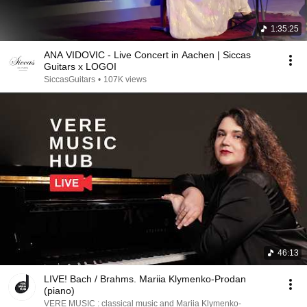
1:35:25
ANA VIDOVIC - Live Concert in Aachen | Siccas
Guitars x LOGOI
SiccasGuitars
•
107K views
46:13
LIVE! Bach / Brahms. Mariia Klymenko-Prodan
(piano)
VERE MUSIC : classical music and Mariia Klymenko-