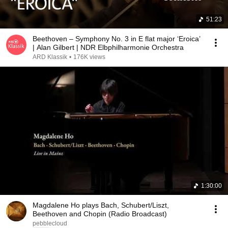
51:23
Beethoven – Symphony No. 3 in E flat major ‘Eroica’
| Alan Gilbert | NDR Elbphilharmonie Orchestra
ARD Klassik
•
176K views
1:30:00
Magdalene Ho plays Bach, Schubert/Liszt,
Beethoven and Chopin (Radio Broadcast)
pebblecloud