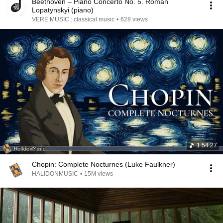
Beethoven – Piano Concerto No. 5. Roman
Lopatynskyi (piano)
VERE MUSIC : classical music
•
628 views
1:54:27
Chopin: Complete Nocturnes (Luke Faulkner)
HALIDONMUSIC
•
15M views