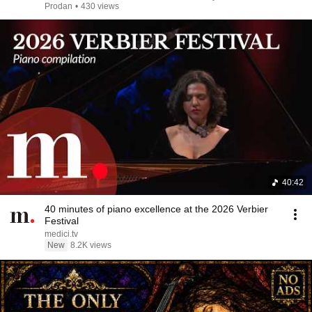
Prodan
•
430 views
40:42
40 minutes of piano excellence at the 2026 Verbier
Festival
medici.tv
New
8.2K views