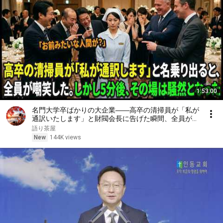
1:53:00
名門大学卒ばかりの大企業――高卒の清掃員が「私が
通訳いたします」と財閥会長に告げた瞬間、全員が嘲
笑した。しかし5分後、その場は静まり返った。#動
語り茶屋
エピソード#老後の物語 #家族の物語
New
144K views