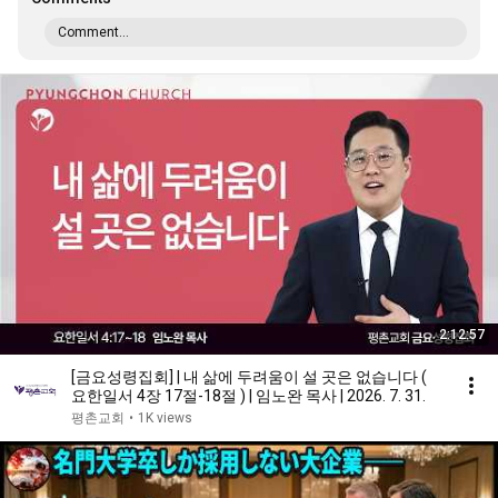
Comment...
2:12:57
[금요성령집회] | 내 삶에 두려움이 설 곳은 없습니다 (
요한일서 4장 17절-18절 ) | 임노완 목사 | 2026. 7. 31.
평촌교회
•
1K views