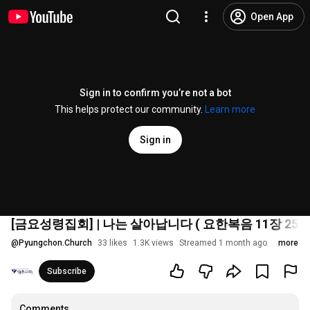
Open App
Sign in to confirm you’re not a bot
This helps protect our community.
Learn more
Sign in
[금요성령집회] | 나는 살아납니다 ( 요한복음 11장 25절 ) | 
@
Pyungchon.Church
33 likes
1.3K views
Streamed 1 month ago
more
Subscribe
Comments