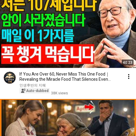
40:23
If You Are Over 60, Never Miss This One Food｜
Revealing the Miracle Food That Silences Even
Doctor...
인생후반의 지혜
Auto-dubbed
38K views