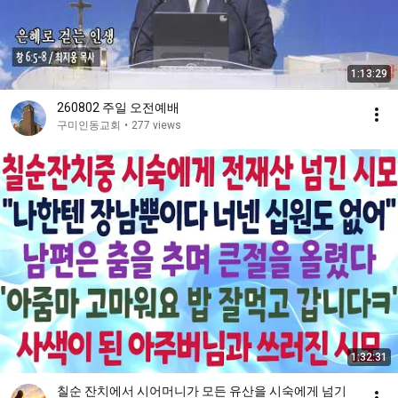
1:13:29
260802 주일 오전예배
구미인동교회
•
277 views
1:32:31
칠순 잔치에서 시어머니가 모든 유산을 시숙에게 넘기