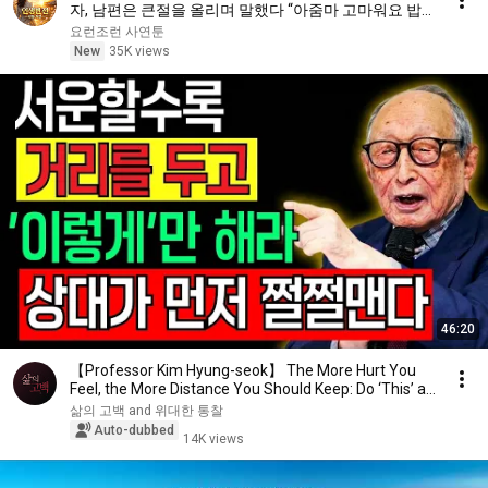
자, 남편은 큰절을 올리며 말했다 “아줌마 고마워요 밥
잘먹고 갑니다ㅋ” 그 말에 시어머니는 쓰러졌다
요런조런 사연툰
New
35K views
46:20
【Professor Kim Hyung-seok】 The More Hurt You
Feel, the More Distance You Should Keep: Do ‘This’ a...
삶의 고백 and 위대한 통찰
Auto-dubbed
14K views