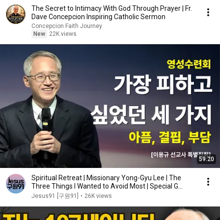
The Secret to Intimacy With God Through Prayer | Fr.
Dave Concepcion Inspiring Catholic Sermon
Concepcion Faith Journey
New
22K views
59:20
Spiritual Retreat | Missionary Yong-Gyu Lee | The
Three Things I Wanted to Avoid Most | Special G...
Jesus91 [구원91]
•
26K views