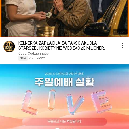
2:00:36
KELNERKA ZAPŁACIŁA ZA TAKSÓWKĘ DLA
STARSZEJ KOBIETY NIE WIEDZĄC ŻE MILIONER
PATRZY
Cuda Codzienności
New
7.7K views