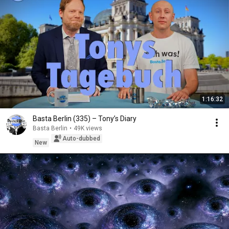
1:16:32
Basta Berlin (335) – Tony’s Diary
Basta Berlin
•
49K views
Auto-dubbed
New