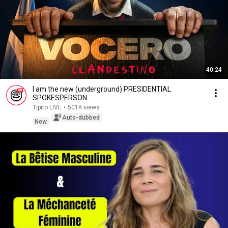
40:24
I am the new (underground) PRESIDENTIAL
SPOKESPERSON
Tipito LIVE
•
501K views
Auto-dubbed
New