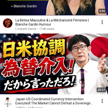
9:00
La Bêtise Masculine & La Méchanceté Féminine |
Blanche Gardin Humour
L'instant Vanne
•
174K views
20:57
Japan-US Coordinated Currency Intervention
Executed! The Market Cannot Defeat a Sovereign
Currenc...