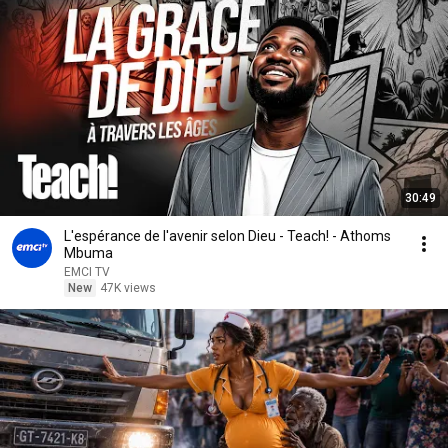
30:49
L'espérance de l'avenir selon Dieu - Teach! - Athoms
Mbuma
EMCI TV
New
47K views