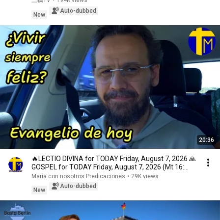
三橋TV
•
194K views
Auto-dubbed
New
20:36
🔥LECTIO DIVINA for TODAY Friday, August 7, 2026 🙏
GOSPEL for TODAY Friday, August 7, 2026 (Mt 16:...
María con nosotros Predicaciones
•
29K views
Auto-dubbed
New