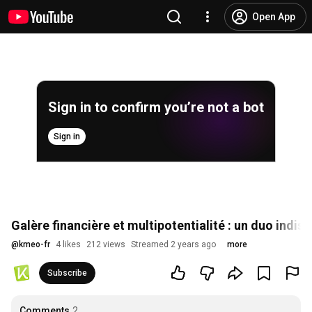
Open App
Sign in to confirm you’re not a bot
Sign in
Galère financière et multipotentialité : un duo indiss
@
kmeo-fr
4 likes
212 views
Streamed 2 years ago
more
Subscribe
Comments
2