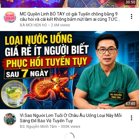
30:50
MC Quyền Linh BÓ TAY cô gái Tuyển chồng bằng 9
câu hỏi và cái kết Không bấm nút làm ai cũng TỨC
GIẬN
BÀ MỐI HẸN HÒ
•
2.6M views
47:40
Vì Sao Người Lớn Tuổi Ở Châu Âu Uống Loại Này Mỗi
Sáng Để Bảo Vệ Tuyến Tụy
BS. Nguyễn Minh Tâm
•
300K views