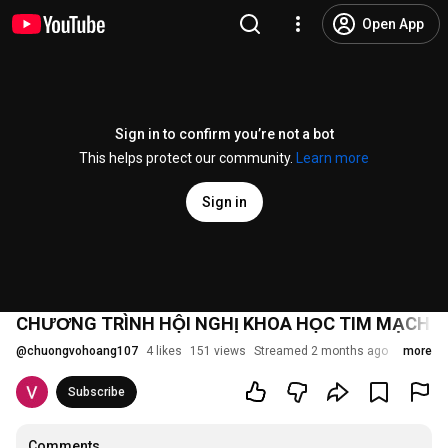
Open App
Sign in to confirm you’re not a bot
This helps protect our community.
Learn more
Sign in
CHƯƠNG TRÌNH HỘI NGHỊ KHOA HỌC TIM MẠCH K
@
chuongvohoang107
4 likes
151 views
Streamed 2 months ago
more
Subscribe
Comments