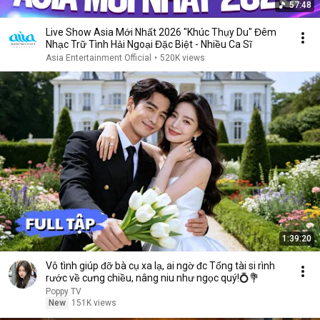
57:48
Live Show Asia Mới Nhất 2026 "Khúc Thụy Du" Đêm
Nhạc Trữ Tình Hải Ngoại Đặc Biệt - Nhiều Ca Sĩ
Asia Entertainment Official
•
520K views
1:39:20
Vô tình giúp đỡ bà cụ xa lạ, ai ngờ đc Tổng tài si rình
rước về cưng chiều, nâng niu như ngọc quý!💍💐
Poppy TV
New
151K views