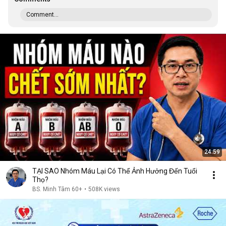
Comment...
24:59
TẠI SAO Nhóm Máu Lại Có Thể Ảnh Hưởng Đến Tuổi
Thọ?
BS. Minh Tâm 60+
•
508K views