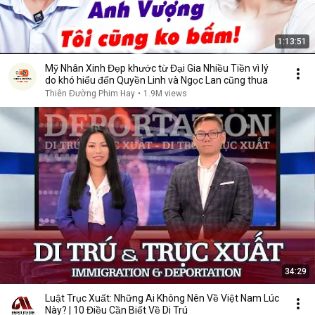
1:13:51
Mỹ Nhân Xinh Đẹp khước từ Đại Gia Nhiều Tiền vì lý
do khó hiểu đến Quyền Linh và Ngọc Lan cũng thua
Thiên Đường Phim Hay
•
1.9M views
34:29
Luật Trục Xuất: Những Ai Không Nên Về Việt Nam Lúc
Này? | 10 Điều Cần Biết Về Di Trú