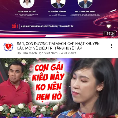
1:36:24
Số 1, CON ĐƯỜNG TIM MẠCH: CẬP NHẬT KHUYẾN
CÁO MỚI VỀ ĐIỀU TRỊ TĂNG HUYẾT ÁP
Hội Tim Mạch Học Việt Nam
•
4.2K views