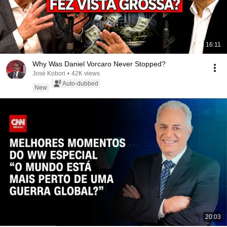
16:11
Why Was Daniel Vorcaro Never Stopped?
José Kobori
•
42K views
Auto-dubbed
New
20:03