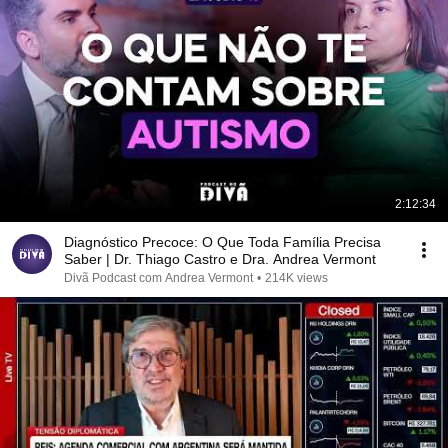
2:12:34
Diagnóstico Precoce: O Que Toda Família Precisa
Saber | Dr. Thiago Castro e Dra. Andrea Vermont
Divã Podcast com Andrea Vermont
•
214K views