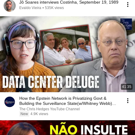
Jô Soares interviews Costinha, September 19, 1989
Evaldo Vieira
•
535K views
41:35
How the Epstein Network is Privatizing Govt &
Building the Surveillance State(w/Whitney Webb)
|TCHR
The Chris Hedges YouTube Channel
New
4.9K views