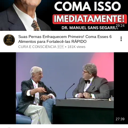
29:24
Suas Pernas Enfraquecem Primeiro! Coma Esses 6
Alimentos para Fortalecê-las RÁPIDO
CURA E CONSCIÊNCIA 🇧🇷
•
181K views
27:39