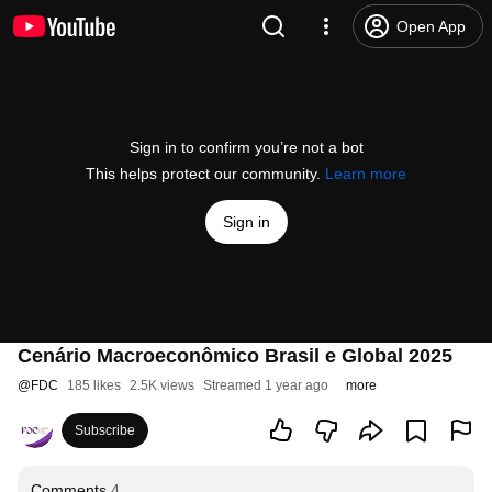
Open App
Sign in to confirm you’re not a bot
This helps protect our community.
Learn more
Sign in
Cenário Macroeconômico Brasil e Global 2025
@
FDC
185 likes
2.5K views
Streamed 1 year ago
more
Subscribe
Comments
4