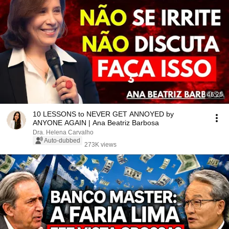
46:25
10 LESSONS to NEVER GET ANNOYED by
ANYONE AGAIN | Ana Beatriz Barbosa
Dra. Helena Carvalho
Auto-dubbed
273K views